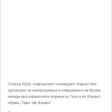
Според ИДФ, снајперскиот командант Фархат бил
одговорен за унапредување и извршување на бројни
напади врз израелските војници во Газа и во Израел,
објави „Тајмс оф Израел“.