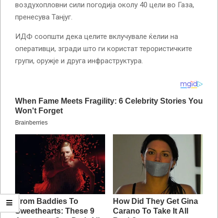
воздухопловни сили погодија околу 40 цели во Газа,
пренесува Танјуг.
ИДФ соопшти дека целите вклучувале ќелии на
оперативци, згради што ги користат терористичките
групи, оружје и друга инфраструктура.