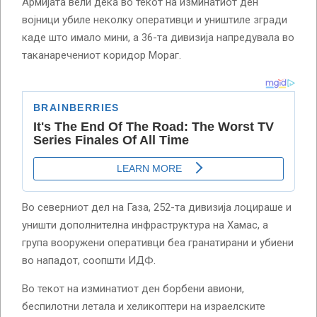
Армијата вели дека во текот на изминатиот ден
војници убиле неколку оперативци и уништиле згради
каде што имало мини, а 36-та дивизија напредувала во
таканаречениот коридор Мораг.
Во северниот дел на Газа, 252-та дивизија лоцираше и
уништи дополнителна инфраструктура на Хамас, а
група вооружени оперативци беа гранатирани и убиени
во нападот, соопшти ИДФ.
Во текот на изминатиот ден борбени авиони,
беспилотни летала и хеликоптери на израелските