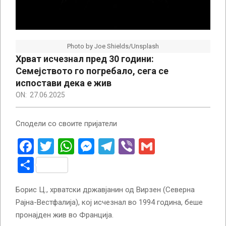
Photo by Joe Shields/Unsplash
Хрват исчезнал пред 30 години:
Семејството го погребало, сега се
испостави дека е жив
ON:
27.06.2025
Сподели со своите пријатели
Facebook
Twitter
WhatsApp
Messenger
Telegram
Viber
Gmail
Share
Борис Ц., хрватски државјанин од Вирзен (Северна
Рајна-Вестфалија), кој исчезнал во 1994 година, беше
пронајден жив во Франција.