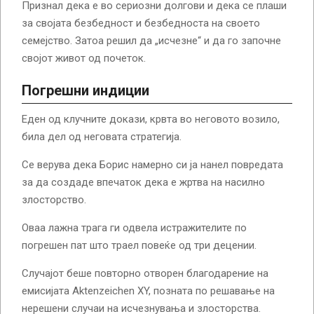
Признал дека е во сериозни долгови и дека се плаши
за својата безбедност и безбедноста на своето
семејство. Затоа решил да „исчезне“ и да го започне
својот живот од почеток.
Погрешни индиции
Еден од клучните докази, крвта во неговото возило,
била дел од неговата стратегија.
Се верува дека Борис намерно си ја нанел повредата
за да создаде впечаток дека е жртва на насилно
злосторство.
Оваа лажна трага ги одвела истражителите по
погрешен пат што траел повеќе од три децении.
Случајот беше повторно отворен благодарение на
емисијата Aktenzeichen XY, позната по решавање на
нерешени случаи на исчезнувања и злосторства.