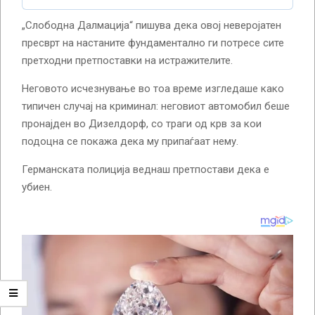
„Слободна Далмација“ пишува дека овој неверојатен
пресврт на настаните фундаментално ги потресе сите
претходни претпоставки на истражителите.
Неговото исчезнување во тоа време изгледаше како
типичен случај на криминал: неговиот автомобил беше
пронајден во Дизелдорф, со траги од крв за кои
подоцна се покажа дека му припаѓаат нему.
Германската полиција веднаш претпостави дека е
убиен.