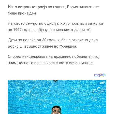
Иако истрагите траеја со години, Борис никогаш не
беше пронајден.
Неговото семејство официјално го прогласи за мртов
во 1997 година, објавува списанието „Феникс“.
Дури по повеќе од 30 години, беше откриено дека
Борис Ц. всушност живее во Франција.
Според канцеларијата на државниот обвинител, тој
внимателно го испланирал своето исчезнување.