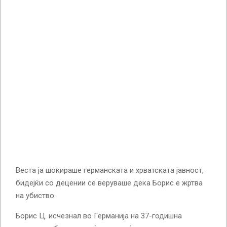
Веста ја шокираше германската и хрватската јавност,
бидејќи со децении се веруваше дека Борис е жртва
на убиство.
Борис Ц. исчезнал во Германија на 37-годишна