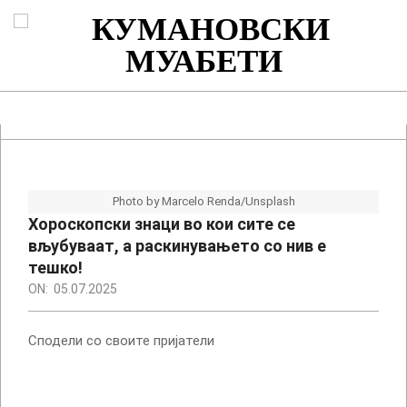
Skip
to
content
КУМАНОВСКИ
МУАБЕТИ
Primary
Navigation
Menu
Photo by Marcelo Renda/Unsplash
Хороскопски знаци во кои сите се
вљубуваат, а раскинувањето со нив е
тешко!
ON:
05.07.2025
Сподели со своите пријатели