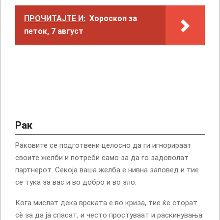
ПРОЧИТАЈТЕ И:
Хороскоп за
петок, 7 август
Рак
Раковите се подготвени целосно да ги игнорираат
своите желби и потреби само за да го задоволат
партнерот. Секоја ваша желба е нивна заповед и тие
се тука за вас и во добро и во зло.
Кога мислат дека врската е во криза, тие ќе сторат
сè за да ја спасат, и често простуваат и раскинувања.