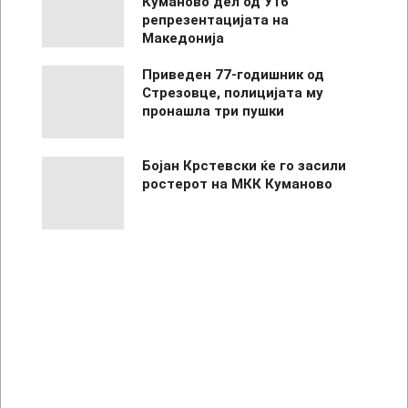
Куманово дел од У16
репрезентацијата на
Македонија
Приведен 77-годишник од
Стрезовце, полицијата му
пронашла три пушки
Бојан Крстевски ќе го засили
ростерот на МКК Куманово