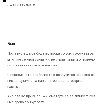
и да ги засакате.
Бик
Пријатно е да се биде во врска со Бик токму затоа
што тие се многу лојални, не играат игри и отворено
ги покажуваат своите емоции.
Финансиската стабилност е исклучително важна за
нив, а најважно за нив е и наоѓање на совршен
партнер.
Ако сте во врска со Бик, сметајте се за личност која
има среќа во љубовта.