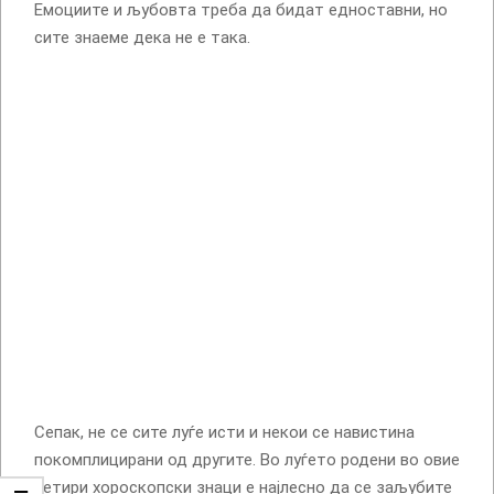
Емоциите и љубовта треба да бидат едноставни, но
сите знаеме дека не е така.
Сепак, не се сите луѓе исти и некои се навистина
покомплицирани од другите. Во луѓето родени во овие
четири хороскопски знаци е најлесно да се заљубите