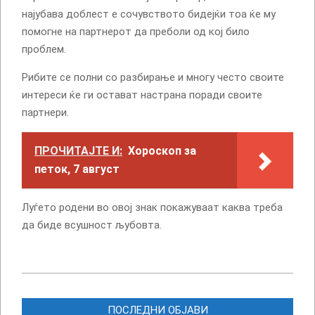
најубава доблест е сочувството бидејќи тоа ќе му
помогне на партнерот да преболи од кој било
проблем.
Рибите се полни со разбирање и многу често своите
интереси ќе ги остават настрана поради своите
партнери.
ПРОЧИТАЈТЕ И:
Хороскоп за
петок, 7 август
Луѓето родени во овој знак покажуваат каква треба
да биде всушност љубовта.
2025-
07-
ПОСЛЕДНИ ОБЈАВИ