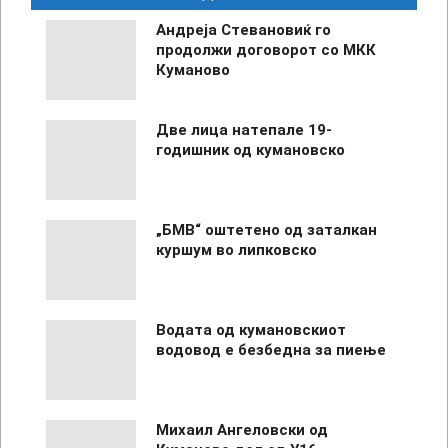
05
Андреја Стевановиќ го
продолжи договорот со МКК
Куманово
Две лица натепале 19-
годишник од кумановско
„БМВ“ оштетено од заталкан
куршум во липковско
Водата од кумановскиот
водовод е безбедна за пиење
Михаил Ангеловски од