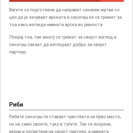
Вагите се подготвени да направат секакви жртви со
цел да ја зачуваат врската и секогаш ќе се грижат за
тоа како изгледа нивната врска во јавноста.
Покрај тоа, тие многу се грижат за својот изглед и
секогаш сакаат да изгледаат добро за својот
партнер.
Риби
Рибите секогаш ги ставаат чувствата на прво место,
но не само своите, туку и туѓите. Тие се искрени,
верни и посветени на својот партнер, а нивната