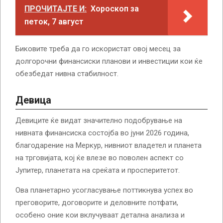
ПРОЧИТАЈТЕ И:
Хороскоп за
петок, 7 август
Биковите треба да го искористат овој месец за
долгорочни финансиски планови и инвестиции кои ќе
обезбедат нивна стабилност.
Девица
Девиците ќе видат значително подобрување на
нивната финансиска состојба во јуни 2026 година,
благодарение на Меркур, нивниот владетел и планета
на трговијата, кој ќе влезе во поволен аспект со
Јупитер, планетата на среќата и просперитетот.
Ова планетарно усогласување поттикнува успех во
преговорите, договорите и деловните потфати,
особено оние кои вклучуваат детална анализа и