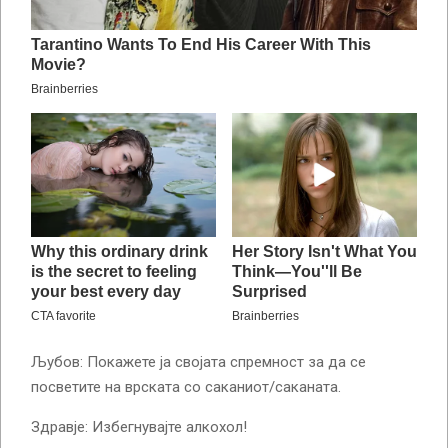
Љубов: Покажете ја својата спремност за да се
посветите на врската со саканиот/саканата.
Здравје: Избегнувајте алкохол!