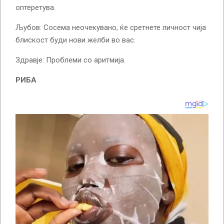
оптеретува.
Љубов: Сосема неочекувано, ќе сретнете личност чија
блискост буди нови желби во вас.
Здравје: Проблеми со аритмија.
РИБА