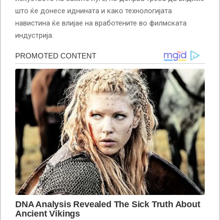
што ќе донесе иднината и како технологијата
навистина ќе влијае на вработените во филмската
индустрија.