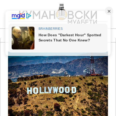
Skip
to
content
КУМАНОВСКИ
МУАБЕТИ
Primary
Navigation
Menu