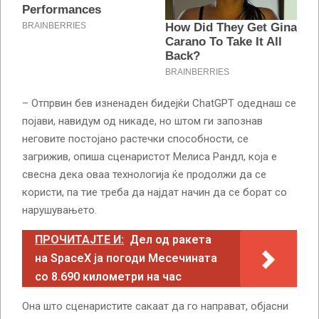
– Отпрвин бев изненаден бидејќи ChatGPT одеднаш се
појави, навидум од никаде, но штом ги запознав
неговите постојано растечки способности, се
загрижив, опиша сценаристот Мелиса Рандл, која е
свесна дека оваа технологија ќе продолжи да се
користи, па тие треба да најдат начин да се борат со
нарушувањето.
ПРОЧИТАЈТЕ И:
Дел од ракета
на SpaceX ја погоди Месечината
со 8.690 километри на час
Она што сценаристите сакаат да го направат, објасни