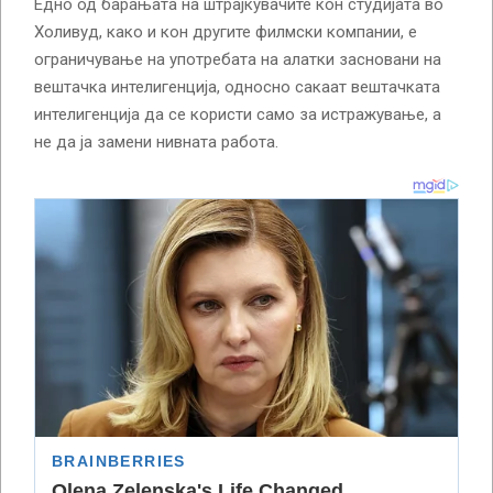
Едно од барањата на штрајкувачите кон студијата во
Холивуд, како и кон другите филмски компании, е
ограничување на употребата на алатки засновани на
вештачка интелигенција, односно сакаат вештачката
интелигенција да се користи само за истражување, а
не да ја замени нивната работа.