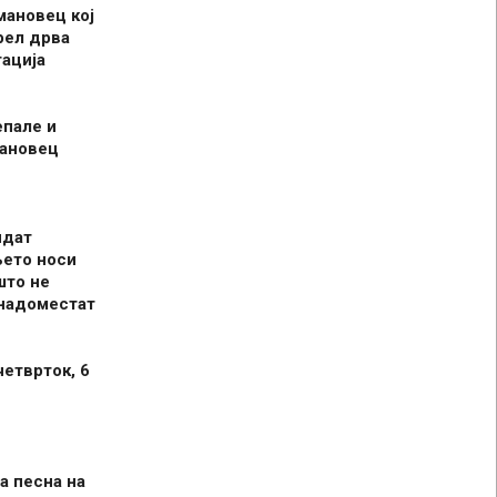
мановец кој
рел дрва
ација
епале и
мановец
идат
њето носи
што не
 надоместат
четврток, 6
а песна на