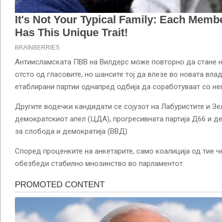
Антиисламската ПВВ на Вилдерс може повторно да стане на
отсто од гласовите, но шансите тој да влезе во новата вла
етаблирани партии однапред одбија да соработуваат со не
Другите водечки кандидати се сојузот на Лабуристите и Зе
демократскиот апел (ЦДА), прогресивната партија Д66 и д
за слобода и демократија (ВВД).
Според проценките на анкетарите, само коалиција од тие ч
обезбеди стабилно мнозинство во парламентот.