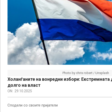
Photo by chris robert / Unsplash
Холанѓаните на вонредни избори: Екстремната
долго на власт
ON:
29.10.2025
Сподели со своите пријатели