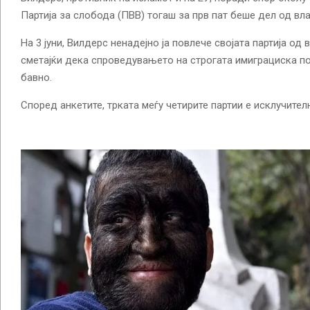
Партија за слобода (ПВВ) тогаш за прв пат беше дел од вл
На 3 јуни, Вилдерс ненадејно ја повлече својата партија од 
сметајќи дека спроведувањето на строгата имиграциска п
бавно.
Според анкетите, трката меѓу четирите партии е исклучител