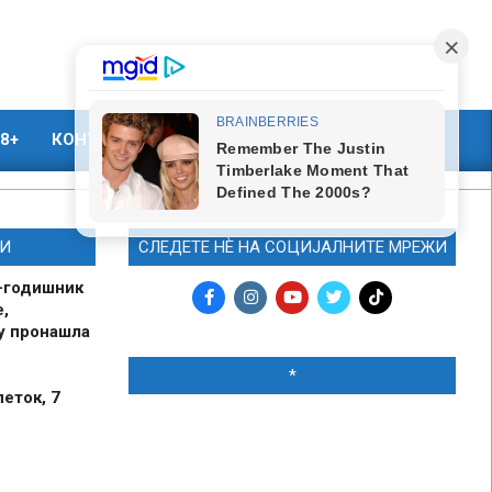
8+
КОНТАКТ
МАРКЕТИНГ
И
СЛЕДЕТЕ НЀ НА СОЦИЈАЛНИТЕ МРЕЖИ
-годишник
,
у пронашла
*
петок, 7