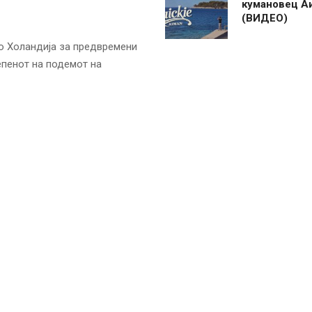
кумановец А
(ВИДЕО)
о Холандија за предвремени
епенот на подемот на