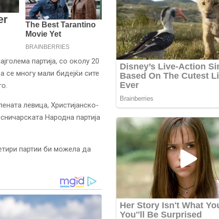
јголема партија, со околу 20
да се многу мали бидејќи сите
го.
лената левица, Христијанско-
есничарската Народна партија
етири партии би можела да