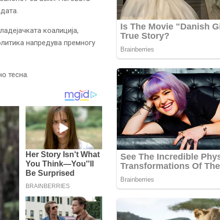
адата.
владејачката коалиција,
олитика напредува премногу
но тесна.