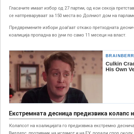
Гласачите имаат избор од 27 партии, од кои секоја претста
се натпреваруваат за 150 места во Долниот дом на парлам
Предвремените избори доаѓаат откако претходната десни
коалиција пропадна во јуни по само 11 месеци на власт.
Екстремната десница предизвика колапс н
Колапсот на коалицијата го предизвика екстремно деснич
Вилдерс, противник на исламот и на ЕУ, поради спор околу 