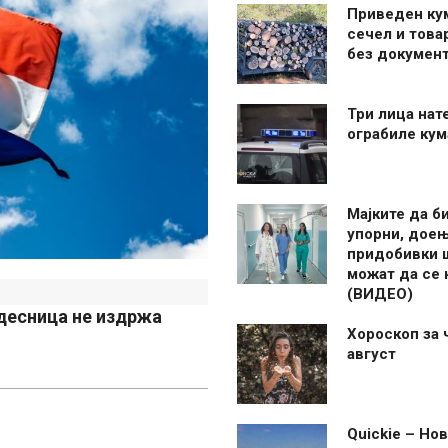
Приведен ку
сечел и това
без документ
Три лица нат
ограбиле ку
Мајките да б
упорни, дое
придобивки 
можат да се
(ВИДЕО)
 десница не издржа
Хороскоп за 
август
Quickie – Нов