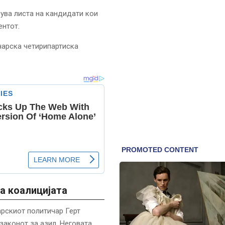
вува листа на кандидати кои
ентот.
чарска четирипартиска
а коалицијата
арскиот политичар Герт
законот за азил. Неговата