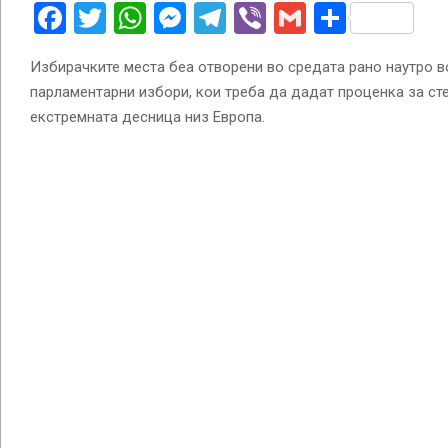
Facebook
Twitter
WhatsApp
Messenger
Telegram
Viber
Gmail
Share
Избирачките места беа отворени во средата рано наутро в
парламентарни избори, кои треба да дадат проценка за ст
екстремната десница низ Европа.