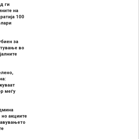
д ги
ините на
ратија 100
олари
убиен за
итување во
јалните
елено,
на:
куваат
р меѓу
админа
 но акциите
јавувањето
те