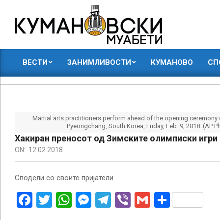
Skip
to
content
КУМАНОВСКИ
ВЕСТИ
ЗАНИМЛИВОСТИ
КУМАНОВО
СП
МУАБЕТИ
Primary
Navigation
Menu
Martial arts practitioners perform ahead of the opening ceremony 
Pyeongchang, South Korea, Friday, Feb. 9, 2018. (AP 
Хакиран преносот од Зимските олимписки игри
ON:
12.02.2018
Сподели со своите пријатели
Facebook
Twitter
WhatsApp
Messenger
Telegram
Viber
Gmail
Share