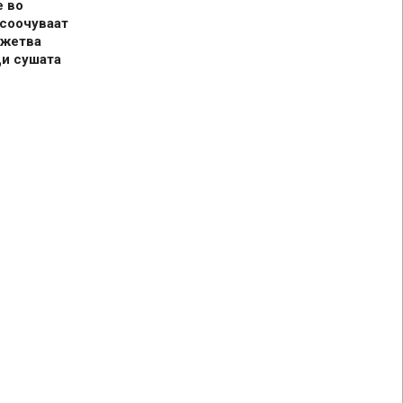
е во
 соочуваат
 жетва
ди сушата