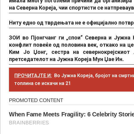
имала многу поголеми причини да организира 
на Северна Кореја, чии спортисти се натпревау
Ниту едно од тврдењата не е официјално потвр
ЗОИ во Пјонгчанг ги „спои“ Северна и Јужна К
конфлит повеќе од половина век, откако на це
Ким Јо Џонг, сестра на севернокрејскиот
претседателот на Јужна Кореја Мун Џае Ин.
ПРОЧИТАЈТЕ И:
Во Јужна Кореја, бројот на смртн
топлина се искачи на 21