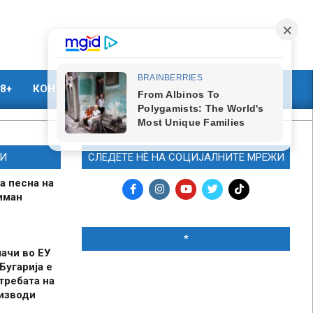
8+
КОНТАКТ
МАРКЕТИНГ
И
СЛЕДЕТЕ НЀ НА СОЦИЈАЛНИТЕ МРЕЖИ
а песна на
иман
*
шачи во ЕУ
Бугарија е
требата на
оизводи