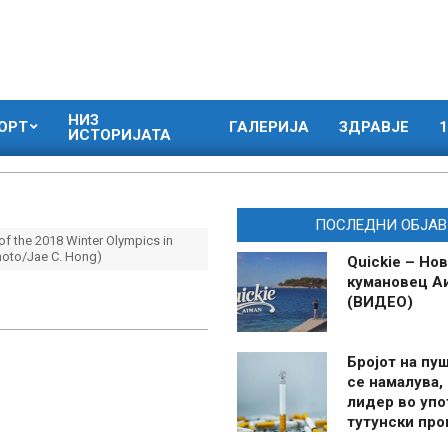
НИЗ
ОРТ
ГАЛЕРИЈА
ЗДРАВЈЕ
1
ИСТОРИЈАТА
ПОСЛЕДНИ ОБЈАВ
of the 2018 Winter Olympics in
Photo/Jae C. Hong)
Quickie – Нов
кумановец А
(ВИДЕО)
Бројот на пу
се намалува, 
лидер во упо
тутунски пр