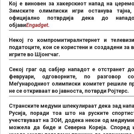
Кој е виновен за хакерскиот напад на церем
Зимските олимписки игри останува тајна,
официјално потврдија дека до напад
објави
Engadget.
Некој го компромитиралнтернет и телевизи
податоците, кои се користени и создадени за 
игрите во Шјонгчаг.
Секој граг од сабјер нападот е отстранет до
февруари, одговорните, по разговор с
Меѓународниот олимписки комитет решиле пр
не се откриваат во јавноста, потврди Ројтерс.
Странските медуми шпекулираат дека зад нап
Русија, поради тоа што на руските спорти
учествуваат на ЗОИ, додека некои од медиуми
можела да биде и Северна Кореја. Според 