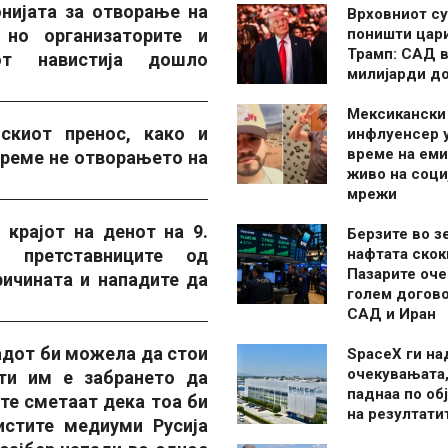
онијата за отворање на
Врховниот су
 но организаторите и
поништи цар
Трамп: САД в
от навистија дошло
милијарди д
Мексикански
скиот пренос, како и
инфлуенсер 
време на ем
време не отворањето на
живо на соци
мрежи
 крајот на денот на 9.
Берзите во з
о претставниците од
нафтата скок
Пазарите оче
ичината и нападите да
голем догово
САД и Иран
адот би можела да стои
SpaceX ги н
очекувањата,
сти им е забрането да
паднаа по об
те сметаат дека тоа би
на резултати
истите медиуми Русија