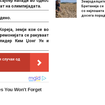
сајбер напади во однос
Земјоделцит
ват на олимпијадата.
Британија се
со најлошата
досега пора
дено.
ореја, земји кои се во
ремонијата се ракуваат
 лидер Ким Џонг Ун и
и случаи од