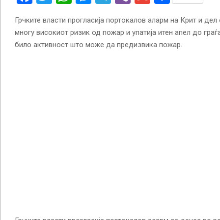
Грчките власти прогласија портокалов аларм на Крит и дел
многу високиот ризик од пожар и упатија итен апел до граѓ
било активност што може да предизвика пожар.