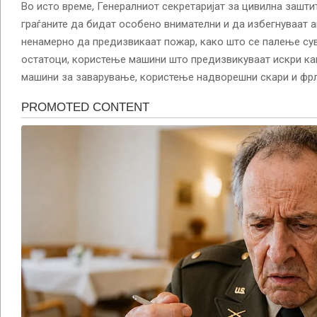
Во исто време, Генералниот секретаријат за цивилна зашти
граѓаните да бидат особено внимателни и да избегнуваат 
ненамерно да предизвикаат пожар, како што се палење сув
остатоци, користење машини што предизвикуваат искри как
машини за заварување, користење надворешни скари и фрл