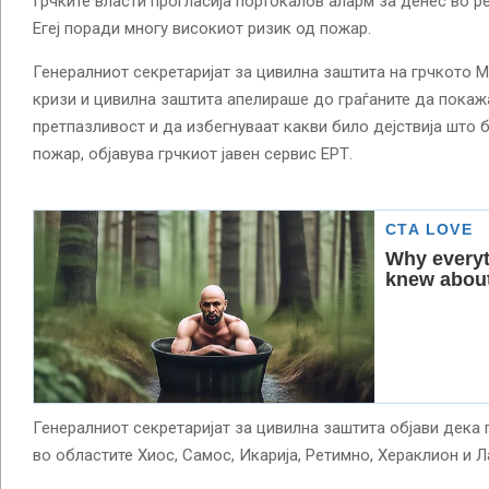
Грчките власти прогласија портокалов аларм за денес во р
Егеј поради многу високиот ризик од пожар.
Генералниот секретаријат за цивилна заштита на грчкото 
кризи и цивилна заштита апелираше до граѓаните да покаж
претпазливост и да избегнуваат какви било дејствија што
пожар, објавува грчкиот јавен сервис ЕРТ.
Генералниот секретаријат за цивилна заштита објави дека
во областите Хиос, Самос, Икарија, Ретимно, Хераклион и Л