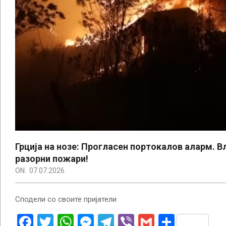
Грција на нозе: Прогласен портокалов аларм. В
разорни пожари!
ON:
07.07.2026
Сподели со своите пријатели
Facebook
Twitter
WhatsApp
Messenger
Telegram
Viber
Gmail
Share