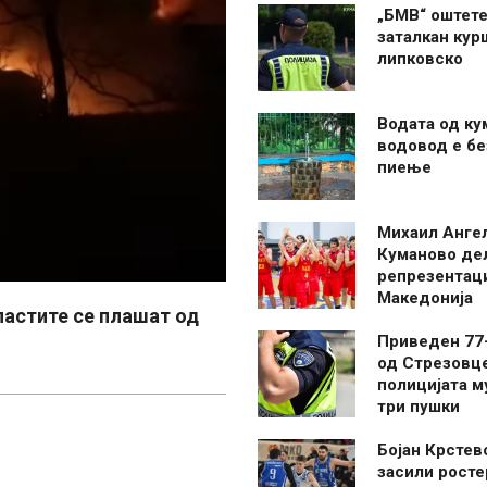
„БМВ“ оштете
заталкан кур
липковско
Водата од ку
водовод е бе
пиење
Михаил Анге
Куманово де
репрезентаци
Македонија
ластите се плашат од
Приведен 77
од Стрезовце
полицијата м
три пушки
Бојан Крстев
засили росте