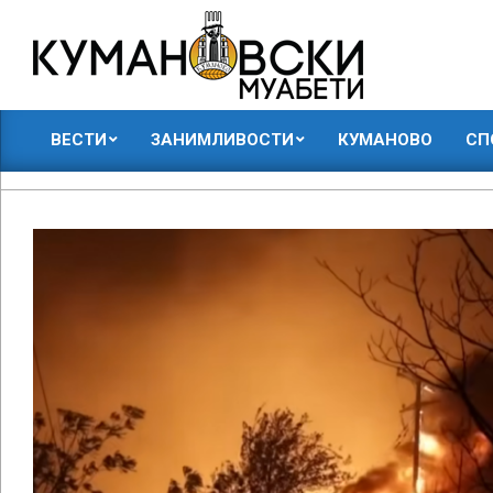
Skip
to
content
КУМАНОВСКИ
ВЕСТИ
ЗАНИМЛИВОСТИ
КУМАНОВО
СП
МУАБЕТИ
Primary
Navigation
Menu