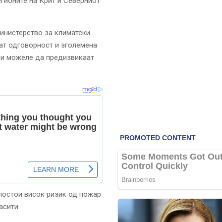
егионите на Крит и Северниот
Министерство за климатски
ат одговорност и зголемена
 би можеле да предизвикаат
 постои висок ризик од пожар
асити.