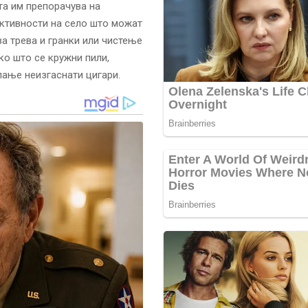
та им препорачува на
активности на село што можат
а трева и гранки или чистење
о што се кружни пили,
ање неизгаснати цигари.