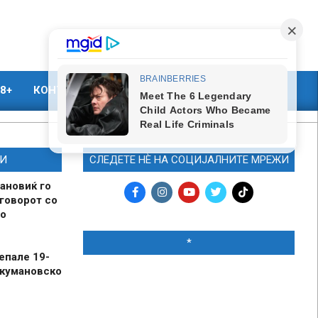
8+
КОНТАКТ
МАРКЕТИНГ
И
СЛЕДЕТЕ НЀ НА СОЦИЈАЛНИТЕ МРЕЖИ
ановиќ го
говорот со
о
*
епале 19-
 кумановско