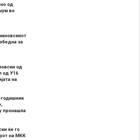
но од
шум во
мановскиот
збедна за
ловски од
л од У16
јата на
-годишник
,
у пронашла
ски ќе го
рот на МКК