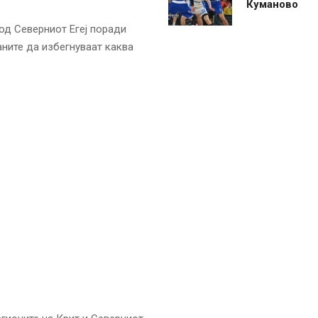
Куманово
 од Северниот Егеј поради
аните да избегнуваат каква