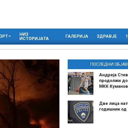
НИЗ
ОРТ
ГАЛЕРИЈА
ЗДРАВЈЕ
1
ИСТОРИЈАТА
ПОСЛЕДНИ ОБЈАВ
Андреја Стев
продолжи до
МКК Куманов
Две лица нат
годишник од