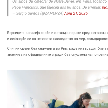
Os sinos da catedral de Notre-Dame, em Paris, tocan
Papa Francisco, que faleceu aos 88 anos. De arrepiar.
pic
— Sérgio Santos (@ZAMENZA)
April 21, 2025
Верниците запалија свеќи и оставија пораки пред неговата 
и сеќавајќи се на неговото наследство на мир, солидарност
Слични сцени беа снимени и во Рим, каде низ градот биеја
знамиња на официјалните згради беа спуштени на половина