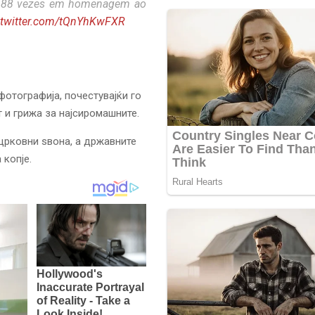
do 88 vezes em homenagem ao
.twitter.com/tQnYhKwFXR
фотографија, почестувајќи го
 и грижа за најсиромашните.
 црковни ѕвона, а државните
 копје.