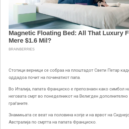
Стотици верници се собраа на плоштадот Свети Петар кад
оддадоа почит на починатиот папа.
Во Италија, папата Франциско е препознаен како симбол на
неговата смрт во понеделникот на Велигден дополнително 
граѓаните.
Знамињата се веат на половина копје и на врвот на Сиднеј
Австралија по смртта на папата Франциско.