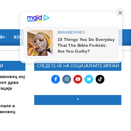
8+
КОНТАКТ
МАРКЕТИНГ
И
СЛЕДЕТЕ НЀ НА СОЦИЈАЛНИТЕ МРЕЖИ
мановец кој
рел дрва
ација
*
епале и
мановец