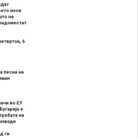
идат
њето носи
што не
 надоместат
четврток, 6
а песна на
иман
шачи во ЕУ
Бугарија е
требата на
оизводи
д ги