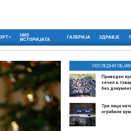
НИЗ
ОРТ
ГАЛЕРИЈА
ЗДРАВЈЕ
1
ИСТОРИЈАТА
ПОСЛЕДНИ ОБЈАВ
Приведен ку
сечел и това
без документ
Три лица нат
ограбиле ку