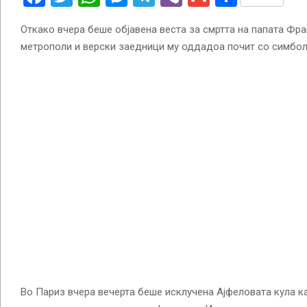
Откако вчера беше објавена веста за смртта на папата Фра
метрополи и верски заедници му оддадоа почит со симбол
Во Париз вчера вечерта беше исклучена Ајфеловата кула к