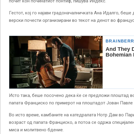
почит кон починатиот понтиф, пишува Индекс.
Гестот, кој го најави градоначалничката Ана Идалго, беше 
верски почести организирани во текот на денот во францу
Исто така, беше посочено дека ќе се предложи плоштад во
папата Франциско по примерот на плоштадот Јован Павле 
Во исто време, камбаните на катедралата Нотр Дам во Пари
возраст од папата Франциско, а потоа се одржа специјален
миса и молитвено бдение.