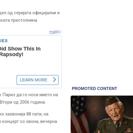
дел од серијата официјални и
ската престолнина.
 Париз да го носи името на
Втори од 2006 година.
з заѕвонија 88 пати, на
 концерт со ѕвона, вечерна