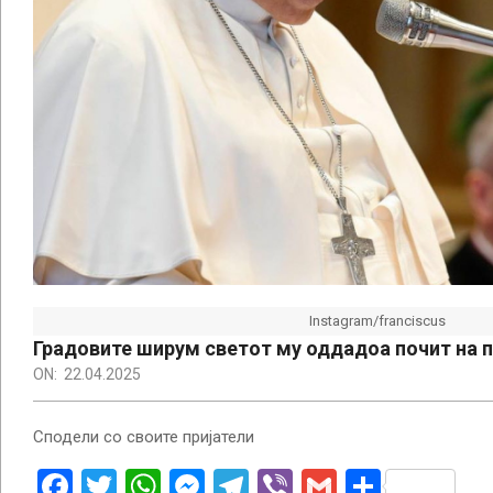
Instagram/franciscus
Градовите ширум светот му оддадоа почит на 
ON:
22.04.2025
Сподели со своите пријатели
Facebook
Twitter
WhatsApp
Messenger
Telegram
Viber
Gmail
Share