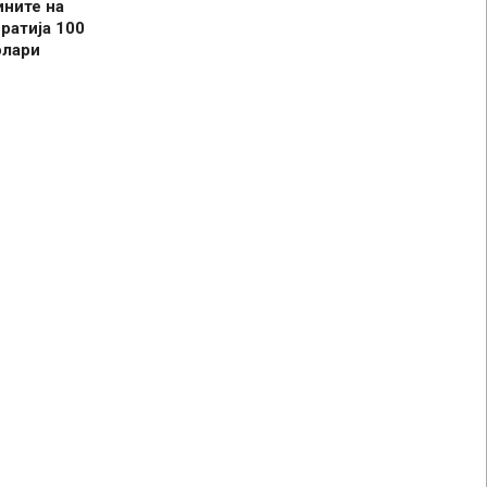
ините на
ратија 100
олари