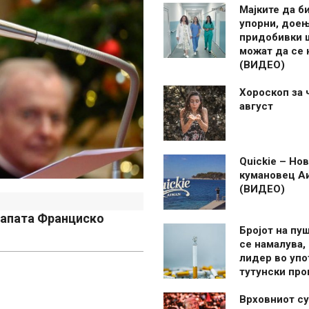
Мајките да б
упорни, дое
придобивки 
можат да се
(ВИДЕО)
Хороскоп за 
август
Quickie – Нов
кумановец А
(ВИДЕО)
папата Франциско
Бројот на пу
се намалува, 
лидер во упо
тутунски пр
Врховниот су