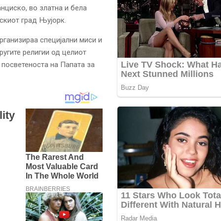
нциско, во златна и бела
нскиот град Њујорк.
рганизираа специјални миси и
ругите религии од целиот
а посветеноста на Папата за