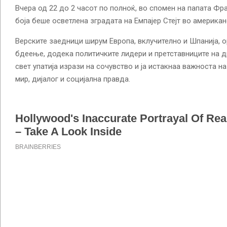
Вчера од 22 до 2 часот по полноќ, во спомен на папата Фра
боја беше осветлена зградата на Емпајер Стејт во америка
Верските заедници ширум Европа, вклучително и Шпанија, о
бдеење, додека политичките лидери и претставниците на д
свет упатија изрази на сочувство и ја истакнаа важноста н
мир, дијалог и социјална правда.