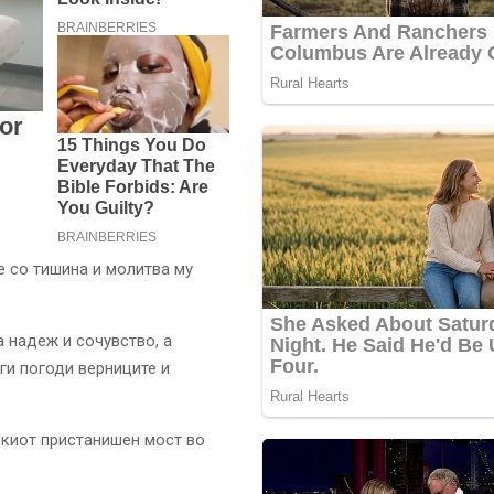
е со тишина и молитва му
 надеж и сочувство, а
ги погоди верниците и
скиот пристанишен мост во