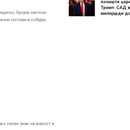
поништи цар
Трамп: САД в
нциско, бројни светски
милијарди д
ични гестови и собири.
ако силен знак на жалост и