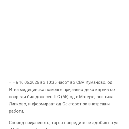
– На 16.06.2026 во 10:35 часот во СВР Куманово, од
Итна медицинска помош е пријавено дека кај нив со
повреди бил донесен Џ.С.(55) од с.Матејче, општина
Липково, информираат од Секторот за внатрешни
работи.
Според пријавеното, тој со повредите се здобил на ул.