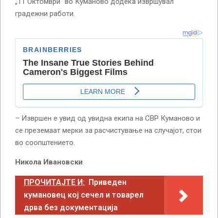
„11 Октомври“ во Куманово додека извршувал
градежни работи.
– Извршен е увид од увидна екипа на СВР Куманово и
се преземаат мерки за расчистување на случајот, стои
во соопштението.
Никола Ивановски
ПРОЧИТАЈТЕ И:
Приведен
кумановец кој сечел и товарел
дрва без документација