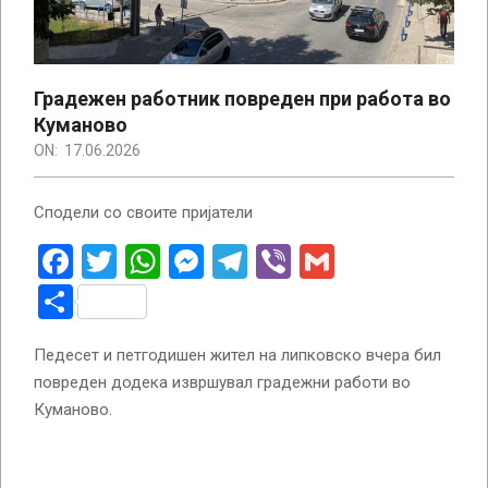
Градежен работник повреден при работа во
Куманово
ON:
17.06.2026
Сподели со своите пријатели
Facebook
Twitter
WhatsApp
Messenger
Telegram
Viber
Gmail
Share
Педесет и петгодишен жител на липковско вчера бил
повреден додека извршувал градежни работи во
Куманово.