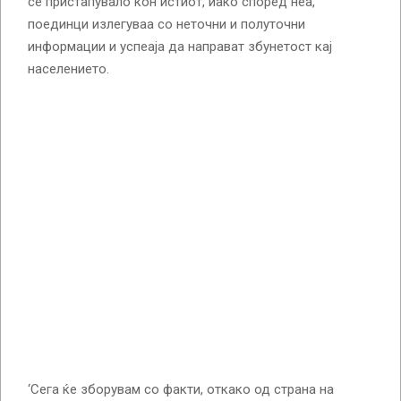
се пристапувало кон истиот, иако според неа,
поединци излегуваа со неточни и полуточни
информации и успеаја да направат збунетост кај
населението.
‘Сега ќе зборувам со факти, откако од страна на