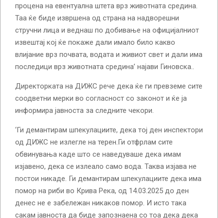
процена на евентуална штета врз животната средина.
Таа ќе биде извршена од страна на надворешни
стручни лица и веднаш по добивање на официјалниот
извештај кој ќе покаже дали имало било какво
влијание врз почвата, водата и живиот свет и дали има
последици врз животната средина’ најави Гиновска..
Директорката на ДИЖС рече дека ќе ги превземе сите
соодветни мерки во согласност со законот и ќе ја
информира јавноста за следните чекори.
‘Ги демантирам шпекулациите, дека тој ден инспектори
од ДИЖС не излегле на терен.Ги отфрлам сите
обвинувања каде што се наведуваше дека имам
изјавено, дека се излеало само вода. Таква изјава не
постои никаде. Ги демантирам шпекулациите дека има
помор на риби во Крива Река, од 14.03.2025 до ден
денес не е забележан никаков помор. И исто така
сакам јавноста да биде запознаена со тоа дека дека