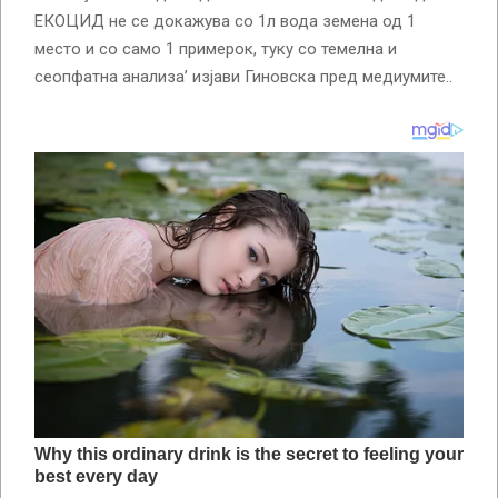
ЕКОЦИД не се докажува со 1л вода земена од 1
место и со само 1 примерок, туку со темелна и
сеопфатна анализа’ изјави Гиновска пред медиумите..