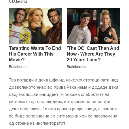
Таа потврди и дека цијанид неколку стотици пати над
дозволеното ниво во Крива Река нема и додаде дека
овој еколошки инцидент ги покажа слабостите на
системот кој го наследила, истовремено ветувајќи
дека овој случај ќе има правна разрешница, а јавноста
ќе биде запознаена со сите мерки кои се превземени
од страна на инспекторатот.