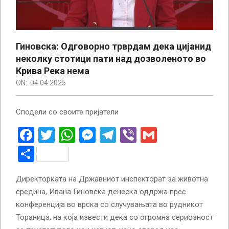
Гиновска: Одговорно трврдам дека цијанид
неколку стотици пати над дозволеното во
Крива Река нема
ON:
04.04.2025
Сподели со своите пријатели
Facebook
Twitter
WhatsApp
Messenger
Telegram
Viber
Gmail
Share
Директорката на Државниот инспекторат за животна
средина, Ивана Гиновска денеска оддржa прес
конференција во врска со случувањата во рудникот
Тораница, на која извести дека со огромна сериозност