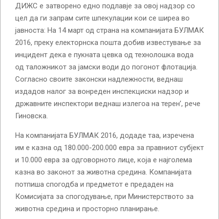
ДИЖС е затворено едно подлавје за овој надзор со
цел да ги запрам сите шпекулации кои се ширеа во
јавноста: На 14 март од страна на компанијата БУЛМАК
2016, преку електорнска пошта добив известување за
инцидент дека е пукната цевка од технолошка вода
од таложникот за јамски води до погонот флотација.
Согласно своите законски надлежности, веднаш
издадов налог за вонреден инспекциски надзор и
државните инспектори веднаш излегоа на терен’, рече
Гиновска.
На компанијата БУЛМАК 2016, додаде таа, изречена
им е казна од 180.000-200.000 евра за правниот субјект
и 10.000 евра за одговорното лице, која е најголема
казна во законот за животна средина. Компанијата
потпиша спогодба и предметот е предаден на
Комисијата за спогодување, при Министерството за
животна средина и просторно планирање.