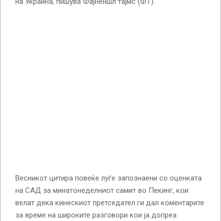
на Украина, пишува Фајненшл тајмс (ФТ).
Весникот цитира повеќе луѓе запознаени со оценката
на САД за минатонеделниот самит во Пекинг, кои
велат дека кинескиот претседател ги дал коментарите
за време на широките разговори кои ја допреа