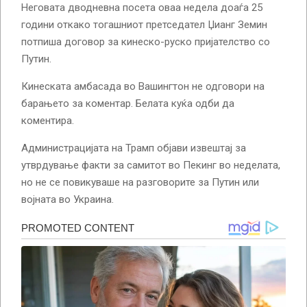
Неговата дводневна посета оваа недела доаѓа 25
години откако тогашниот претседател Џианг Земин
потпиша договор за кинеско-руско пријателство со
Путин.
Кинеската амбасада во Вашингтон не одговори на
барањето за коментар. Белата куќа одби да
коментира.
Администрацијата на Трамп објави извештај за
утврдување факти за самитот во Пекинг во неделата,
но не се повикуваше на разговорите за Путин или
војната во Украина.