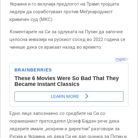
Украина и го вклучија предлогот на Трамп тројцата
лидери да соработуваат против Меѓународниот
кривичен суд (МКС).
Коментарите на Си за одлуката на Путин да започне
целосна инвазија на рускиот сосед во 2022 година се
чинеше дека се враќаат назад во времето.
Едно лице запознаено со средбите на Си со
поранешниот претседател Џозеф Бајден рече дека
лидерите имале „искрени и директни“ разговори за
Русија и Украина, но дека Си не дал оценка за Путин и