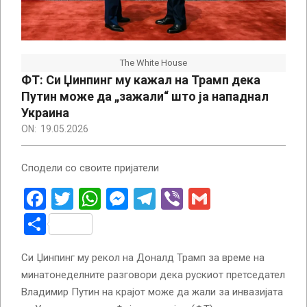
The White House
ФТ: Си Џинпинг му кажал на Трамп дека
Путин може да „зажали“ што ја нападнал
Украина
ON:
19.05.2026
Сподели со своите пријатели
Facebook
Twitter
WhatsApp
Messenger
Telegram
Viber
Gmail
Share
Си Џинпинг му рекол на Доналд Трамп за време на
минатонеделните разговори дека рускиот претседател
Владимир Путин на крајот може да жали за инвазијата