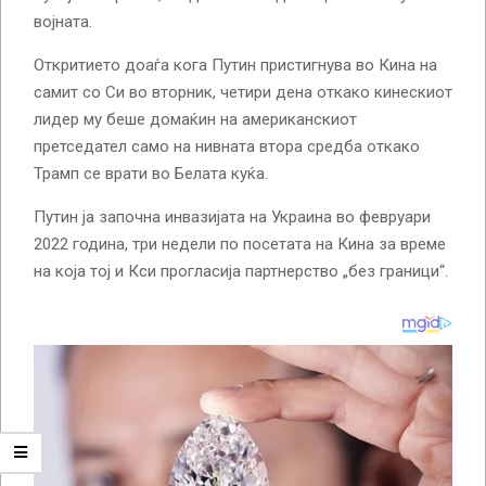
војната.
Откритието доаѓа кога Путин пристигнува во Кина на
самит со Си во вторник, четири дена откако кинескиот
лидер му беше домаќин на американскиот
претседател само на нивната втора средба откако
Трамп се врати во Белата куќа.
Путин ја започна инвазијата на Украина во февруари
2022 година, три недели по посетата на Кина за време
на која тој и Кси прогласија партнерство „без граници“.