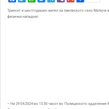
Триесет и шестгодишен жител на ликпвското село Матејче в
физички нападнат.
– На 29.04.2024 во 13.30 часот во Полициското одделение Ма