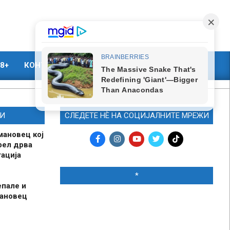
8+
КОНТАКТ
МАРКЕТИНГ
И
СЛЕДЕТЕ НЀ НА СОЦИЈАЛНИТЕ МРЕЖИ
мановец кој
рел дрва
ација
*
епале и
мановец