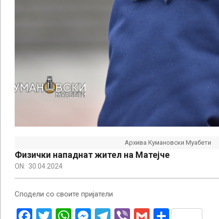
Архива Кумановски Муабети
Физички нападнат жител на Матејче
ON:
30.04.2024
Сподели со своите пријатели
Facebook
Twitter
WhatsApp
Messenger
Telegram
Viber
Gmail
Share