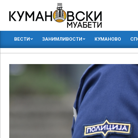
Skip
to
content
КУМАНОВСКИ
ВЕСТИ
ЗАНИМЛИВОСТИ
КУМАНОВО
СП
МУАБЕТИ
Primary
Navigation
Menu