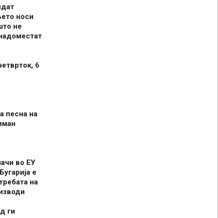
идат
њето носи
што не
 надоместат
четврток, 6
а песна на
иман
шачи во ЕУ
Бугарија е
требата на
оизводи
д ги