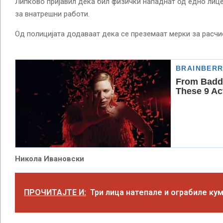
Липково пријавил дека бил физички нападнат од едно лиц
за внатрешни работи.
Од полицијата додаваат дека се преземаат мерки за расчи
Никола Ивановски
ПРОЧИТАЈТЕ И:
Три лица натепале и ограбиле ку