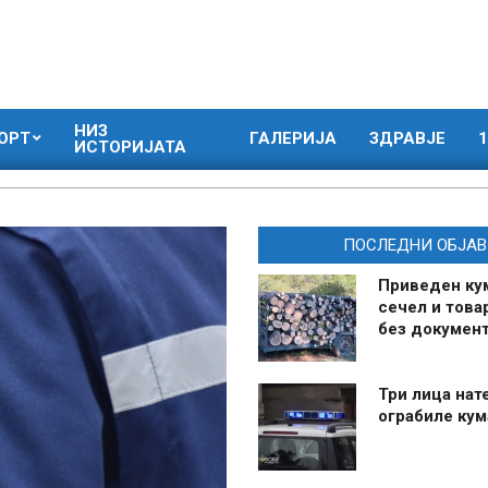
НИЗ
ОРТ
ГАЛЕРИЈА
ЗДРАВЈЕ
1
ИСТОРИЈАТА
ПОСЛЕДНИ ОБЈАВ
Приведен ку
сечел и това
без документ
Три лица нат
ограбиле ку