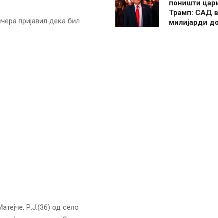
поништи цар
Трамп: САД в
чера пријавил дека бил
милијарди д
тејче, Р.Ј.(36) од село