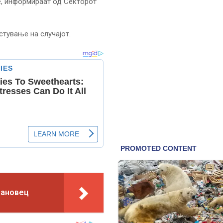
е, информираат од Секторот
стување на случајот.
мановец