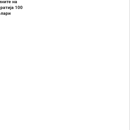
ините на
ратија 100
олари