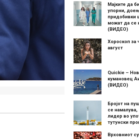
Мајките да б
упорни, дое
придобивки 
можат да се
(ВИДЕО)
Хороскоп за 
август
Quickie – Нов
кумановец А
(ВИДЕО)
Бројот на пу
се намалува, 
лидер во упо
тутунски пр
Врховниот су