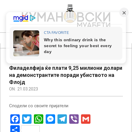
Skip
to
content
КУМАНОВСКИ
МУАБЕТИ
Primary
Navigation
Menu
Филаделфија ќе плати 9,25 милиони долари
на демонстрантите поради убиството на
Флојд
ON:
21.03.2023
Сподели со своите пријатели
Facebook
Twitter
WhatsApp
Messenger
Telegram
Viber
Gmail
Share