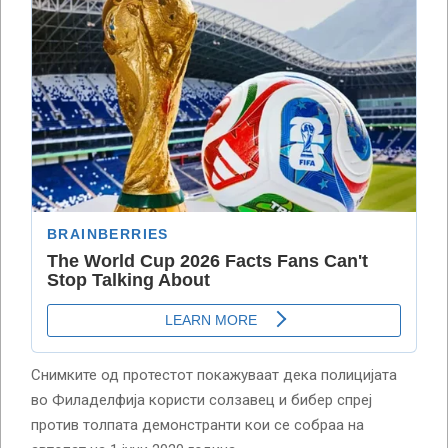
Снимките од протестот покажуваат дека полицијата
во Филаделфија користи солзавец и бибер спреј
против толпата демонстранти кои се собраа на