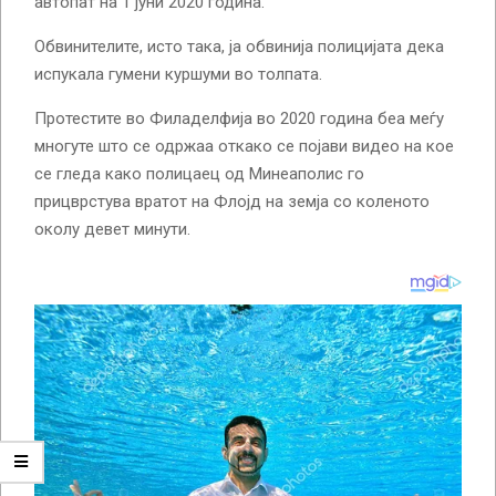
автопат на 1 јуни 2020 година.
Обвинителите, исто така, ја обвинија полицијата дека
испукала гумени куршуми во толпата.
Протестите во Филаделфија во 2020 година беа меѓу
многуте што се одржаа откако се појави видео на кое
се гледа како полицаец од Минеаполис го
прицврстува вратот на Флојд на земја со коленото
околу девет минути.