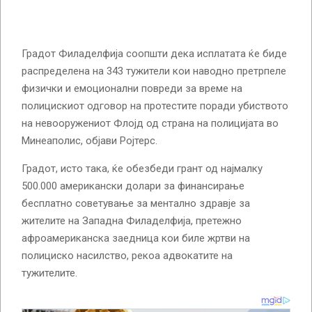
Градот Филаделфија соопшти дека исплатата ќе биде
распределена на 343 тужители кои наводно претрпеле
физички и емоционални повреди за време на
полицискиот одговор на протестите поради убиството
на невооружениот Флојд од страна на полицијата во
Минеаполис, објави Ројтерс.
Градот, исто така, ќе обезбеди грант од најмалку
500.000 американски долари за финансирање
бесплатно советување за ментално здравје за
жителите на Западна Филаделфија, претежно
афроамериканска заедница кои биле жртви на
полициско насилство, рекоа адвокатите на
тужителите.