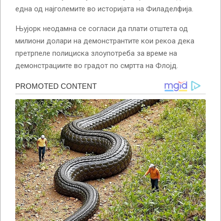
една од најголемите во историјата на Филаделфија.
Њујорк неодамна се согласи да плати отштета од
милиони долари на демонстрантите кои рекоа дека
претрпеле полициска злоупотреба за време на
демонстрациите во градот по смртта на Флојд.