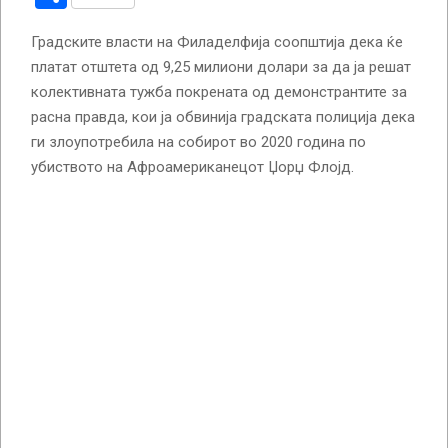
Градските власти на Филаделфија соопштија дека ќе
платат отштета од 9,25 милиони долари за да ја решат
колективната тужба покрената од демонстрантите за
расна правда, кои ја обвинија градската полиција дека
ги злоупотребила на собирот во 2020 година по
убиството на Афроамериканецот Џорџ Флојд.