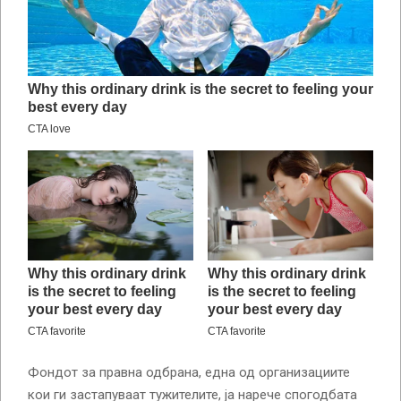
Фондот за правна одбрана, една од организациите
кои ги застапуваат тужителите, ја нарече спогодбата