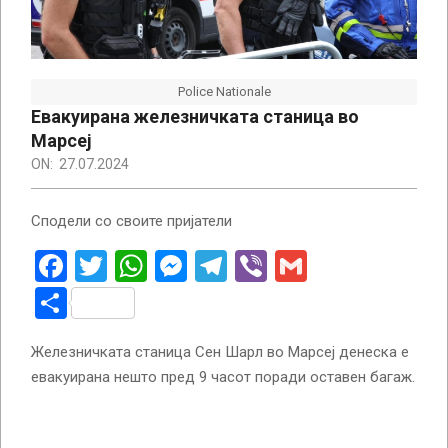
Police Nationale
Евакуирана железничката станица во
Марсеј
ON:
27.07.2024
Сподели со своите пријатели
Facebook
Twitter
WhatsApp
Messenger
Telegram
Viber
Gmail
Share
Железничката станица Сен Шарл во Марсеј денеска е
евакуирана нешто пред 9 часот поради оставен багаж.