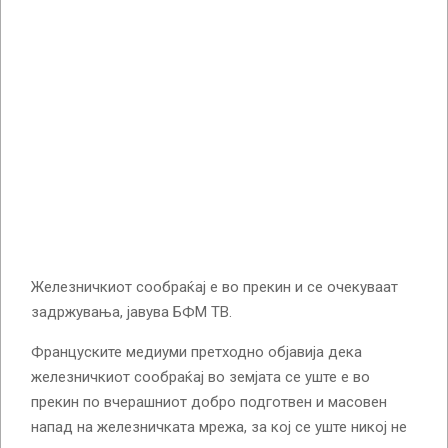
Железничкиот сообраќај е во прекин и се очекуваат
задржувања, јавува БФМ ТВ.
Француските медиуми претходно објавија дека
железничкиот сообраќај во земјата се уште е во
прекин по вчерашниот добро подготвен и масовен
напад на железничката мрежа, за кој се уште никој не