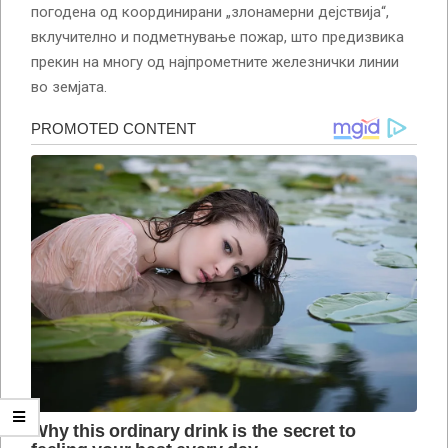
погодена од координирани „злонамерни дејствија“,
вклучително и подметнување пожар, што предизвика
прекин на многу од најпрометните железнички линии
во земјата.