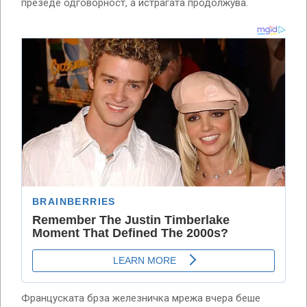
презеде одговорност, а истрагата продолжува.
Француската брза железничка мрежа вчера беше