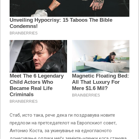
Стаб, исто така, рече дека ги поздравува новите
предлози на претседателот на Европскиот совет,
Антонио Коста, за укинување на едногласното
донесување одлуки меѓу земјите-членки кога станува