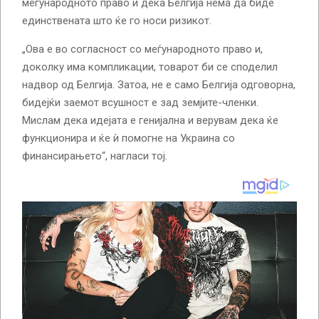
меѓународното право и дека Белгија нема да биде
единствената што ќе го носи ризикот.
„Ова е во согласност со меѓународното право и,
доколку има компликации, товарот би се споделил
надвор од Белгија. Затоа, не е само Белгија одговорна,
бидејќи заемот всушност е зад земјите-членки.
Мислам дека идејата е генијална и верувам дека ќе
функционира и ќе ѝ помогне на Украина со
финансирањето“, нагласи тој.