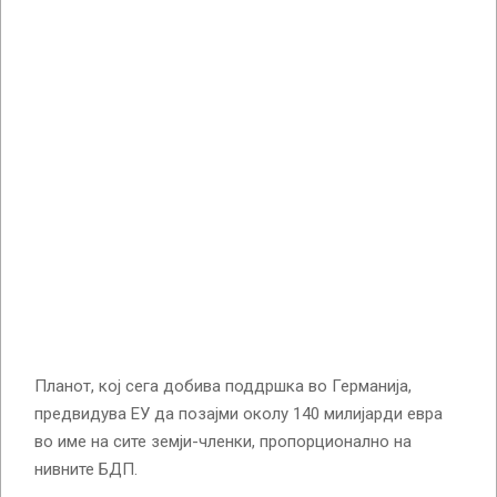
Планот, кој сега добива поддршка во Германија,
предвидува ЕУ да позајми околу 140 милијарди евра
во име на сите земји-членки, пропорционално на
нивните БДП.