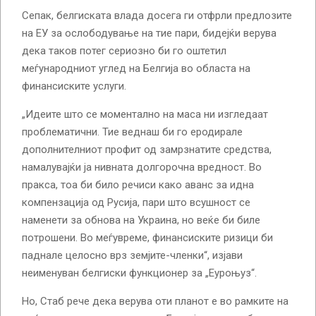
Сепак, белгиската влада досега ги отфрли предлозите
на ЕУ за ослободување на тие пари, бидејќи верува
дека таков потег сериозно би го оштетил
меѓународниот углед на Белгија во областа на
финансиските услуги.
„Идеите што се моментално на маса ни изгледаат
проблематични. Тие веднаш би го еродирале
дополнителниот профит од замрзнатите средства,
намалувајќи ја нивната долгорочна вредност. Во
пракса, тоа би било речиси како аванс за идна
компензација од Русија, пари што всушност се
наменети за обнова на Украина, но веќе би биле
потрошени. Во меѓувреме, финансиските ризици би
паднале целосно врз земјите-членки“, изјави
неименуван белгиски функционер за „Еуроњуз“.
Но, Стаб рече дека верува оти планот е во рамките на