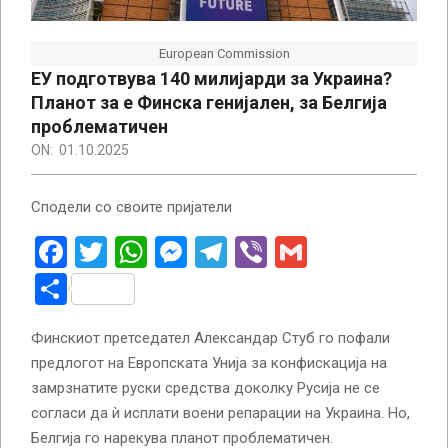
European Commission
ЕУ подготвува 140 милијарди за Украина?
Планот за е Финска генијален, за Белгија
проблематичен
ON:
01.10.2025
Сподели со своите пријатели
Facebook
Twitter
WhatsApp
Messenger
Telegram
Viber
Gmail
Share
Финскиот претседател Александар Стуб го пофали
предлогот на Европската Унија за конфискација на
замрзнатите руски средства доколку Русија не се
согласи да ѝ исплати воени репарации на Украина. Но,
Белгија го нарекува планот проблематичен.