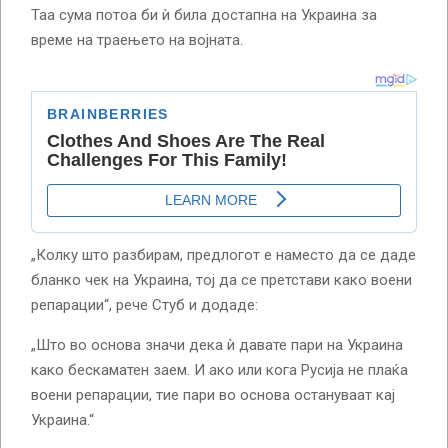
Таа сума потоа би ѝ била достапна на Украина за
време на траењето на војната.
„Колку што разбирам, предлогот е наместо да се даде
бланко чек на Украина, тој да се претстави како воени
репарации“, рече Стуб и додаде:
„Што во основа значи дека ѝ давате пари на Украина
како бескаматен заем. И ако или кога Русија не плаќа
воени репарации, тие пари во основа остануваат кај
Украина.“