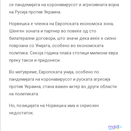
се пандемијата на коронавирусот и агресивната војна
на Русија против Украина.
Норвешка е членка на Европската економска зона,
Шенген зоната и партнер во повеќе од сто
билатерални договори, што значи дека веќе е силно
поврзана со Унијата, особено во економската
политика. Секоја година плаќа стотици милиони евра
преку такси и придонеси.
Во меѓувреме, Европската унија, особено по
пандемијата на коронавирусот и руската агресија
против Украина, стана важен актер во други области
на политиката.
Но, позицијата на Норвешка има и сериозен
недостаток.