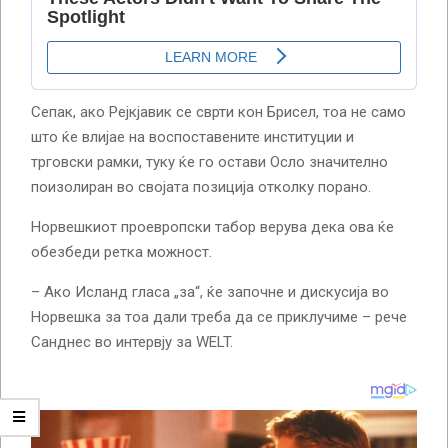
Сепак, ако Рејкјавик се сврти кон Брисел, тоа не само
што ќе влијае на воспоставените институции и
трговски рамки, туку ќе го остави Осло значително
поизолиран во својата позиција отколку порано.
Норвешкиот проевропски табор верува дека ова ќе
обезбеди ретка можност.
– Ако Исланд гласа „за“, ќе започне и дискусија во
Норвешка за тоа дали треба да се приклучиме – рече
Санднес во интервју за WELT.