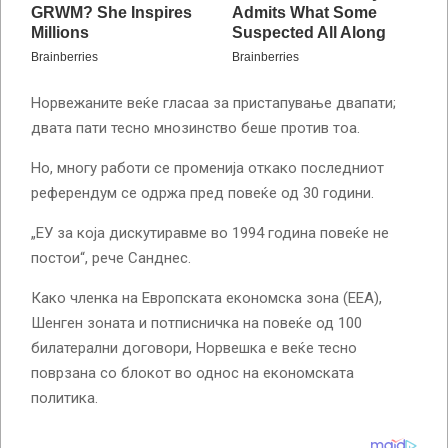
Норвежаните веќе гласаа за пристапување двапати;
двата пати тесно мнозинство беше против тоа.
Но, многу работи се променија откако последниот
референдум се одржа пред повеќе од 30 години.
„ЕУ за која дискутиравме во 1994 година повеќе не
постои“, рече Санднес.
Како членка на Европската економска зона (ЕЕА),
Шенген зоната и потписничка на повеќе од 100
билатерални договори, Норвешка е веќе тесно
поврзана со блокот во однос на економската
политика.