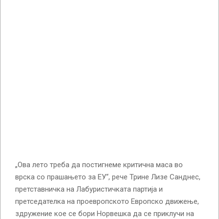
„Ова лето треба да постигнеме критична маса во
врска со прашањето за ЕУ“, рече Трине Лизе Санднес,
претставничка на Лабуристичката партија и
претседателка на проевропското Европско движење,
здружение кое се бори Норвешка да се приклучи на