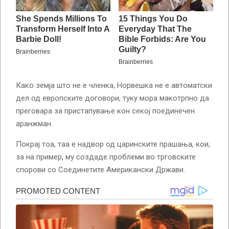
Како земја што не е членка, Норвешка не е автоматски
дел од европските договори, туку мора макотрпно да
преговара за пристапување кон секој поединечен
аранжман.
Покрај тоа, таа е надвор од царинските прашања, кои,
за на пример, му создаде проблеми во трговските
спорови со Соединетите Американски Држави.