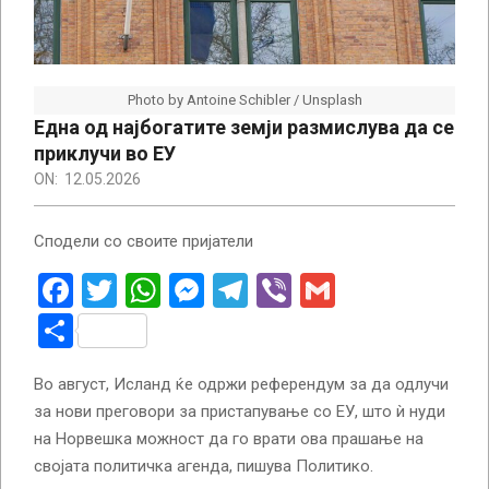
Photo by Antoine Schibler / Unsplash
Една од најбогатите земји размислува да се
приклучи во ЕУ
ON:
12.05.2026
Сподели со своите пријатели
Facebook
Twitter
WhatsApp
Messenger
Telegram
Viber
Gmail
Share
Во август, Исланд ќе одржи референдум за да одлучи
за нови преговори за пристапување со ЕУ, што ѝ нуди
на Норвешка можност да го врати ова прашање на
својата политичка агенда, пишува Политико.