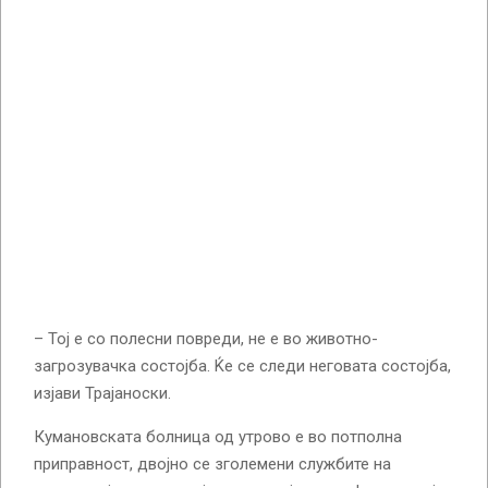
– Тој е со полесни повреди, не е во животно-
загрозувачка состојба. Ќе се следи неговата состојба,
изјави Трајаноски.
Кумановската болница од утрово е во потполна
приправност, двојно се зголемени службите на