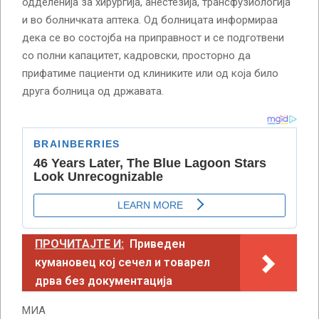
одделенија за хирургија, анестезија, трансфузиологија
и во болничката аптека. Од болницата информираа
дека се во состојба на приправност и се подготвени
со полни капацитет, кадровски, просторно да
прифатиме пациенти од клиниките или од која било
друга болница од државата.
ПРОЧИТАЈТЕ И:
Приведен
кумановец кој сечел и товарел
дрва без документација
МИА