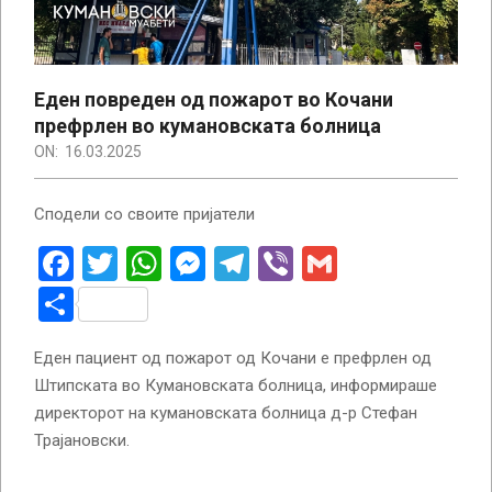
Еден повреден од пожарот во Кочани
префрлен во кумановската болница
ON:
16.03.2025
Сподели со своите пријатели
Facebook
Twitter
WhatsApp
Messenger
Telegram
Viber
Gmail
Share
Еден пациент од пожарот од Кочани е префрлен од
Штипската во Кумановската болница, информираше
директорот на кумановската болница д-р Стефан
Трајановски.