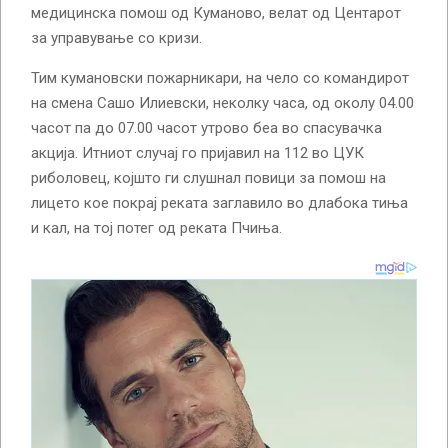
медицинска помош од Куманово, велат од Центарот
за управување со кризи.
Тим кумановски пожарникари, на чело со командирот
на смена Сашо Илиевски, неколку часа, од околу 04.00
часот па до 07.00 часот утрово беа во спасувачка
акција. Итниот случај го пријавил на 112 во ЦУК
риболовец, којшто ги слушнал повици за помош на
лицето кое покрај реката заглавило во длабока тиња
и кал, на тој потег од реката Пчиња.