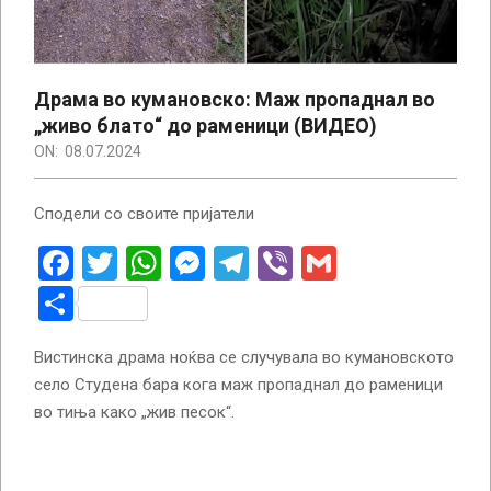
Драма во кумановско: Маж пропаднал во
„живо блато“ до раменици (ВИДЕО)
ON:
08.07.2024
Сподели со своите пријатели
Facebook
Twitter
WhatsApp
Messenger
Telegram
Viber
Gmail
Share
Вистинска драма ноќва се случувала во кумановското
село Студена бара кога маж пропаднал до раменици
во тиња како „жив песок“.