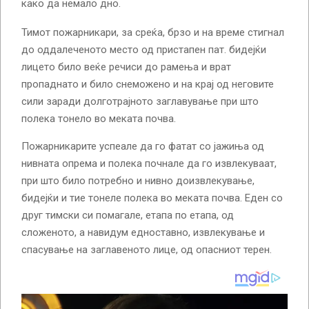
како да немало дно.
Тимот пожарникари, за среќа, брзо и на време стигнал
до оддалеченото место од пристапен пат. бидејќи
лицето било веќе речиси до рамења и врат
пропаднато и било снеможено и на крај од неговите
сили заради долготрајното заглавување при што
полека тонело во меката почва.
Пожарникарите успеале да го фатат со јажиња од
нивната опрема и полека почнале да го извлекуваат,
при што било потребно и нивно доизвлекување,
бидејќи и тие тонеле полека во меката почва. Еден со
друг тимски си помагале, етапа по етапа, од
сложеното, а навидум едноставно, извлекување и
спасување на заглавеното лице, од опасниот терен.