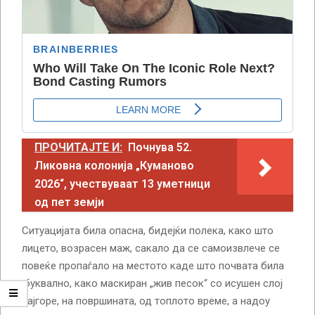
ПРОЧИТАЈТЕ И:
Почнува 52.
Ликовна колонија „Куманово
2026“, учествуваат 13 уметници
од пет земји
Ситуацијата била опасна, бидејќи полека, како што
лицето, возрасен маж, сакало да се самоизвлече се
повеќе пропаѓало на местото каде што почвата била
,буквално, како маскиран „жив песок“ со исушен слој
најгоре, на површината, од топлото време, а надоу