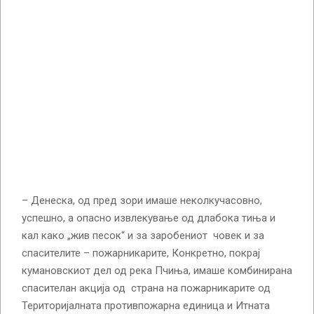
– Денеска, од пред зори имаше неколкучасовно,
успешно, а опасно извлекување од длабока тиња и
кал како „жив песок“ и за заробениот човек и за
спасителите – пожарникарите, Конкретно, покрај
кумановскиот дел од река Пчиња, имаше комбинирана
спасителан акција од страна на пожарникарите од
Територијалната противпожарна единица и Итната