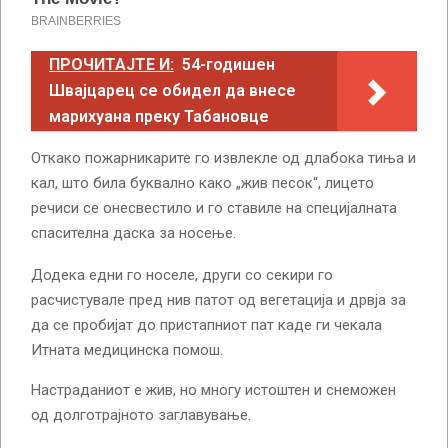
ПРОЧИТАЈТЕ И:
54-годишен
Швајцарец се обидел да внесе
марихуана преку Табановце
Откако пожарникарите го извлекле од длабока тиња и
кал, што била буквално како „жив песок“, лицето
речиси се онесвестило и го ставиле на специјалната
спасителна даска за носење.
Додека едни го носеле, други со секири го
расчистувале пред нив патот од вегетација и дрвја за
да се пробијат до пристапниот пат каде ги чекала
Итната медицинска помош.
Настраданиот е жив, но многу истоштен и снеможен
од долготрајното заглавување.