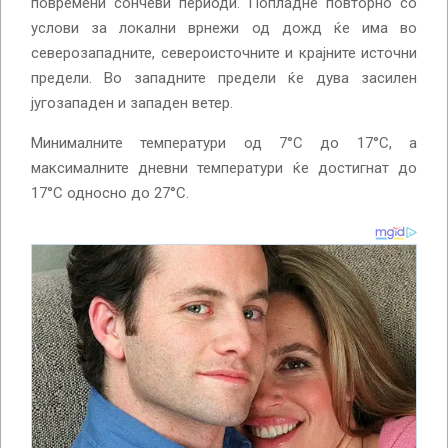
повремени сончеви периоди. Попладне повторно со
услови за локални врнежи од дожд ќе има во
северозападните, североисточните и крајните источни
предели. Во западните предели ќе дува засилен
југозападен и западен ветер.
Минималните температури од 7°C до 17°C, а
максималните дневни температури ќе достигнат до
17°C односно до 27°C.