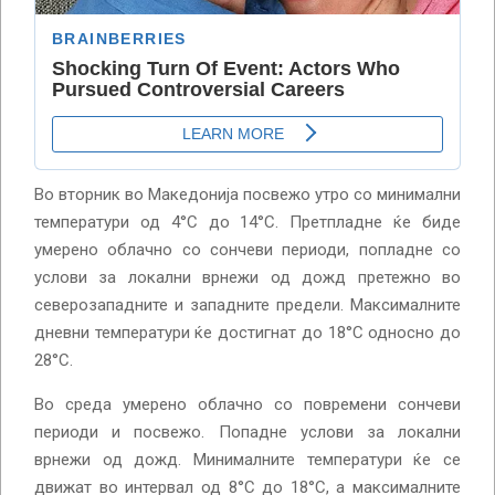
Во вторник во Македонија посвежо утро со минимални
температури од 4°C до 14°C. Претпладне ќе биде
умерено облачно со сончеви периоди, попладне со
услови за локални врнежи од дожд претежно во
северозападните и западните предели. Максималните
дневни температури ќе достигнат до 18°C односно до
28°C.
Во среда умерено облачно со повремени сончеви
периоди и посвежо. Попадне услови за локални
врнежи од дожд. Минималните температури ќе се
движат во интервал од 8°C до 18°C, а максималните