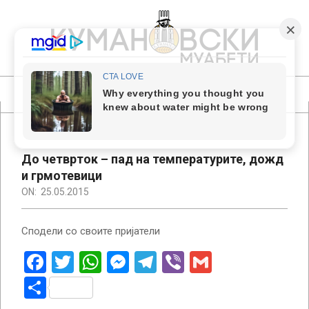
Skip
to
content
КУМАНОВСКИ
МУАБЕТИ
Primary
Navigation
Menu
До четврток – пад на температурите, дожд
и грмотевици
ON:
25.05.2015
Сподели со своите пријатели
Facebook
Twitter
WhatsApp
Messenger
Telegram
Viber
Gmail
Share