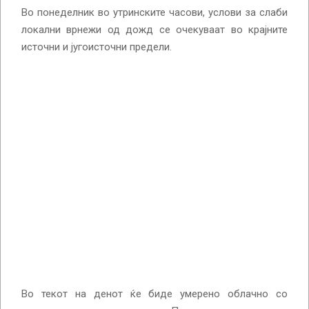
Во понеделник во утринските часови, услови за слаби
локални врнежи од дожд се очекуваат во крајните
источни и југоисточни предели.
Во текот на денот ќе биде умерено облачно со