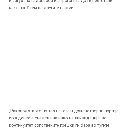
и загубената доверба кај граѓаните да ги претстави
како проблем на другите партии.
„Раководството на таа некогаш државотворна партија,
која денес е сведена на ниво на ликвидација, во
континуитет сопствените грешки ги бара во туѓите