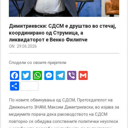
Димитриевски: СДСМ е друштво во стечај,
координирано од Струмица, а
ликвидаторот е Венко Филипче
ON:
29.06.2026
Сподели со своите пријатели
Facebook
Twitter
WhatsApp
Messenger
Telegram
Viber
Gmail
Share
По новите обвинувања од СДСМ, Претседателот на
Движењето ЗНАМ, Максим Димитриевски, во изјава за
медиумите порача дека раководството на СДСМ
повторно се обидува сопствените политички неуспеси