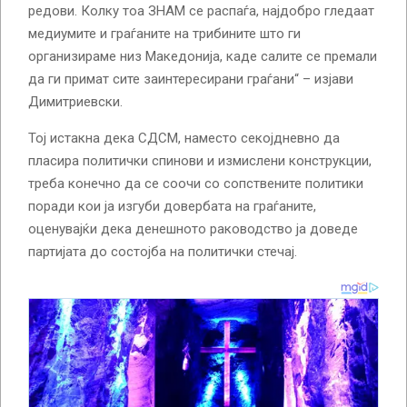
редови. Колку тоа ЗНАМ се распаѓа, најдобро гледаат
медиумите и граѓаните на трибините што ги
организираме низ Македонија, каде салите се премали
да ги примат сите заинтересирани граѓани“ – изјави
Димитриевски.
Тој истакна дека СДСМ, наместо секојдневно да
пласира политички спинови и измислени конструкции,
треба конечно да се соочи со сопствените политики
поради кои ја изгуби довербата на граѓаните,
оценувајќи дека денешното раководство ја доведе
партијата до состојба на политички стечај.