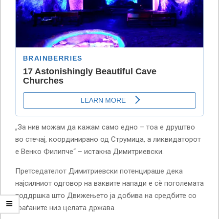
„За нив можам да кажам само едно – тоа е друштво
во стечај, координирано од Струмица, а ликвидаторот
е Венко Филипче“ – истакна Димитриевски.
Претседателот Димитриевски потенцираше дека
најсилниот одговор на ваквите напади е сè поголемата
поддршка што Движењето ја добива на средбите со
граѓаните низ целата држава.