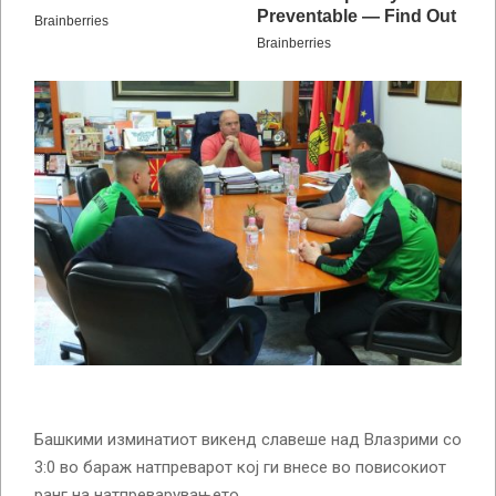
Башкими изминатиот викенд славеше над Влазрими со
3:0 во бараж натпреварот кој ги внесе во повисокиот
ранг на натпреварувањето.