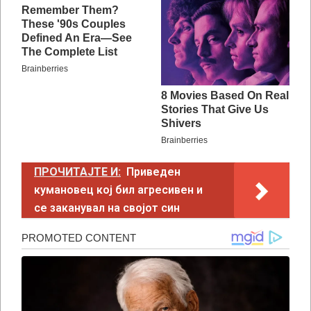
ПРОЧИТАЈТЕ И:
Приведен
кумановец кој бил агресивен и
се заканувал на својот син