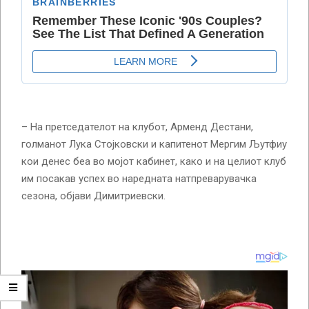
– На претседателот на клубот, Арменд Дестани,
голманот Лука Стојковски и капитенот Мергим Љутфиу
кои денес беа во мојот кабинет, како и на целиот клуб
им посакав успех во наредната натпреварувачка
сезона, објави Димитриевски.