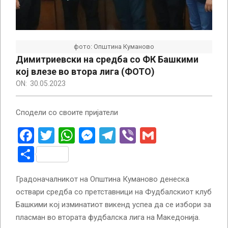
фото: Општина Куманово
Димитриевски на средба со ФК Башкими
кој влезе во втора лига (ФОТО)
ON:
30.05.2023
Сподели со своите пријатели
Facebook
Twitter
WhatsApp
Messenger
Telegram
Viber
Gmail
Share
Градоначалникот на Општина Куманово денеска
оствари средба со претставници на Фудбалскиот клуб
Башкими кој изминатиот викенд успеа да се избори за
пласман во втората фудбалска лига на Македонија.