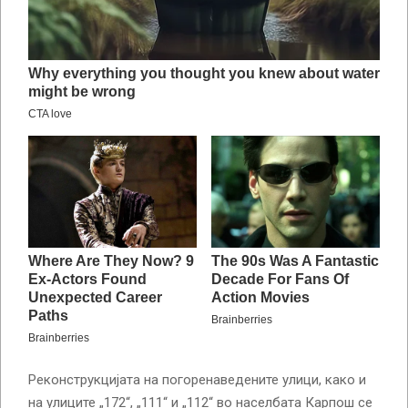
Реконструкцијата на погоренаведените улици, како и
на улиците „172“, „111“ и „112“ во населбата Карпош се