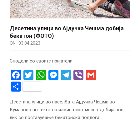
Десетина улици во Ајдучка Чешма добија
бекатон (ФОТО)
ON:
03.04.2023
Сподели со своите пријатели
Facebook
Twitter
WhatsApp
Messenger
Telegram
Viber
Gmail
Share
Десетина улици во населбата Ајдучка Чешма во
Куманово во текот на изминатиот месец добија нов
лик со поставување бекатонска подлога.