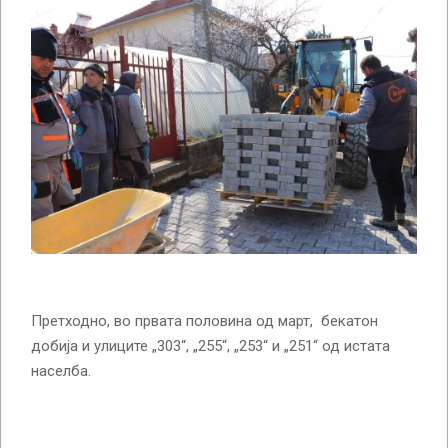
Претходно, во првата половина од март, бекатон
добија и улиците „303“, „255“, „253“ и „251“ од истата
населба.