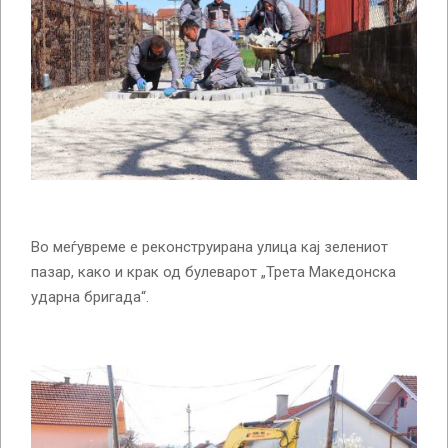
Во меѓувреме е реконструирана улица кај зелениот
пазар, како и крак од булеварот „Трета Македонска
ударна бригада“.