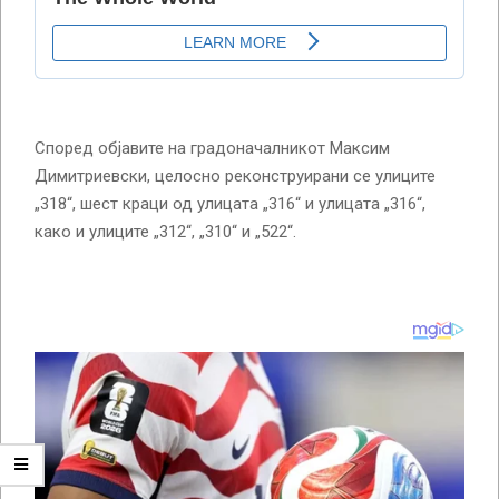
Според објавите на градоначалникот Максим
Димитриевски, целосно реконструирани се улиците
„318“, шест краци од улицата „316“ и улицата „316“,
како и улиците „312“, „310“ и „522“.