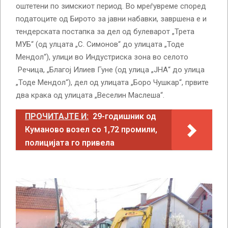
оштетени по зимскиот период. Во мреѓувреме според
податоците од Бирото за јавни набавки, завршена е и
тендерската постапка за дел од булеварот „Трета
МУБ“ (од улцата „С. Симонов“ до улицата „Тоде
Мендол“), улици во Индустриска зона во селото
Речица, „Благој Илиев Гуне (од улица „ЈНА“ до улица
„Тоде Мендол“), дел од улицата „Боро Чушкар“, првите
два крака од улицата „Веселин Маслеша“.
ПРОЧИТАЈТЕ И:
29-годишник од
Куманово возел со 1,72 промили,
полицијата го привела