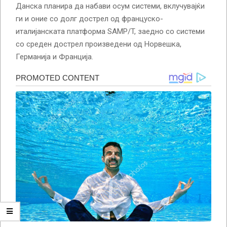
Данска планира да набави осум системи, вклучувајќи
ги и оние со долг дострел од француско-
италијанската платформа SAMP/T, заедно со системи
со среден дострел произведени од Норвешка,
Германија и Франција.