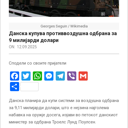
Georges Seguin / Wikimedia
Данска купува противвоздушна одбрана за
9 милијарди долари
ON:
12.09.2025
Сподели со своите пријатели
Facebook
Twitter
WhatsApp
Messenger
Telegram
Viber
Gmail
Share
Данска планира да купи системи за воздушна одбрана
за 9,11 милијарди долари, што е нејзина најголема
набавка на оружје досега, изјави во петокот данскиот
министер за одбрана Троелс Лунд Поулсен.