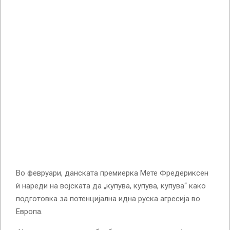
Во февруари, данската премиерка Мете Фредериксен
ѝ нареди на војската да „купува, купува, купува“ како
подготовка за потенцијална идна руска агресија во
Европа.