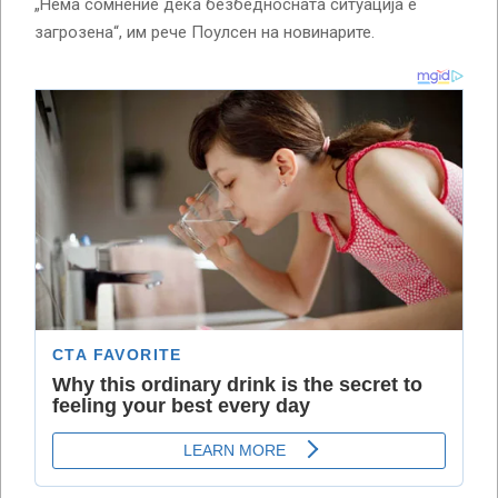
„Нема сомнение дека безбедносната ситуација е
загрозена“, им рече Поулсен на новинарите.