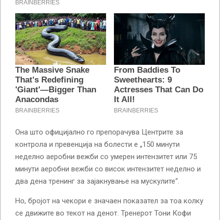
Она што официјално го препорачува Центрите за
контрола и превенција на болести е „150 минути
неделно аеробни вежби со умерен интензитет или 75
минути аеробни вежби со висок интензитет неделно и
два дена тренинг за зајакнување на мускулите“.
Но, бројот на чекори е значаен показател за тоа колку
се движите во текот на денот. Тренерот Тони Кофи