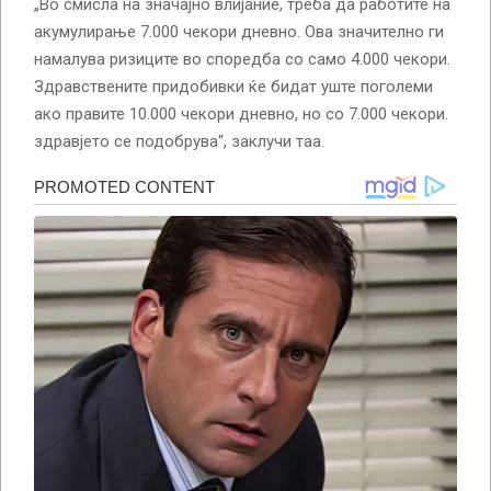
„Во смисла на значајно влијание, треба да работите на
акумулирање 7.000 чекори дневно. Ова значително ги
намалува ризиците во споредба со само 4.000 чекори.
Здравствените придобивки ќе бидат уште поголеми
ако правите 10.000 чекори дневно, но со 7.000 чекори.
здравјето се подобрува“, заклучи таа.