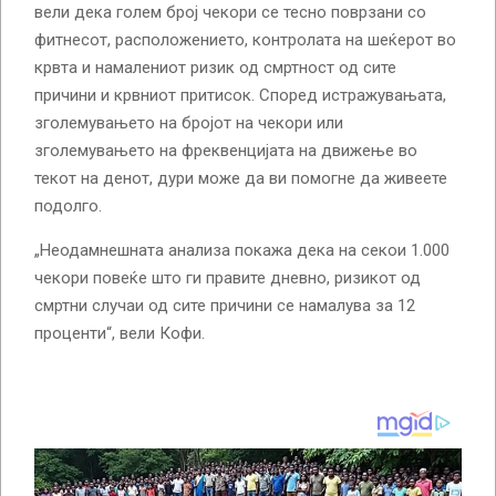
вели дека голем број чекори се тесно поврзани со
фитнесот, расположението, контролата на шеќерот во
крвта и намалениот ризик од смртност од сите
причини и крвниот притисок. Според истражувањата,
зголемувањето на бројот на чекори или
зголемувањето на фреквенцијата на движење во
текот на денот, дури може да ви помогне да живеете
подолго.
„Неодамнешната анализа покажа дека на секои 1.000
чекори повеќе што ги правите дневно, ризикот од
смртни случаи од сите причини се намалува за 12
проценти“, вели Кофи.