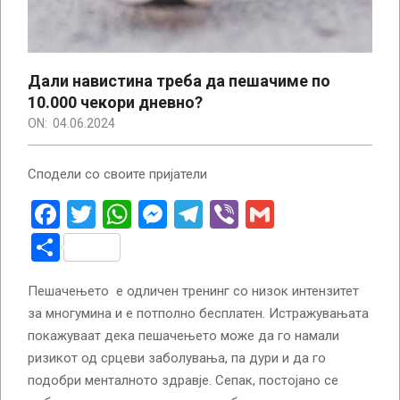
Дали навистина треба да пешачиме по
10.000 чекори дневно?
ON:
04.06.2024
Сподели со своите пријатели
Facebook
Twitter
WhatsApp
Messenger
Telegram
Viber
Gmail
Share
Пешачењето е одличен тренинг со низок интензитет
за многумина и е потполно бесплатен. Истражувањата
покажуваат дека пешачењето може да го намали
ризикот од срцеви заболувања, па дури и да го
подобри менталното здравје. Сепак, постојано се