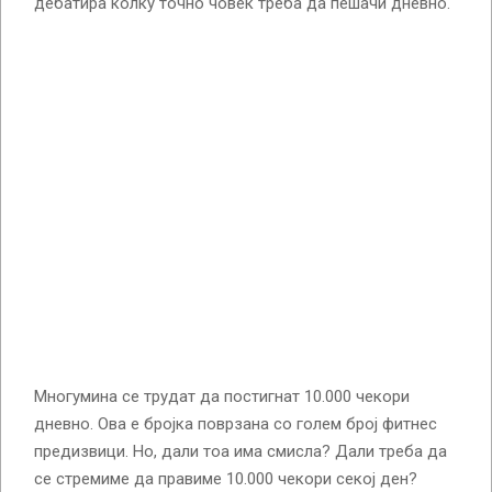
дебатира колку точно човек треба да пешачи дневно.
Многумина се трудат да постигнат 10.000 чекори
дневно. Ова е бројка поврзана со голем број фитнес
предизвици. Но, дали тоа има смисла? Дали треба да
се стремиме да правиме 10.000 чекори секој ден?