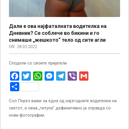
Дали е ова најфаталната водителка на
Дневник? Се соблече во бикини и го
снимаше „жешкото“ тело од сите агли
ON:
28.03.2022
Сподели со своите пријатели
Facebook
Twitter
WhatsApp
Messenger
Telegram
Viber
Gmail
Share
Сол Перез важи за една од најзгодните водителки на
светот, а оваа „титула“ дефинитивно ја оправда со
нови фотографии.