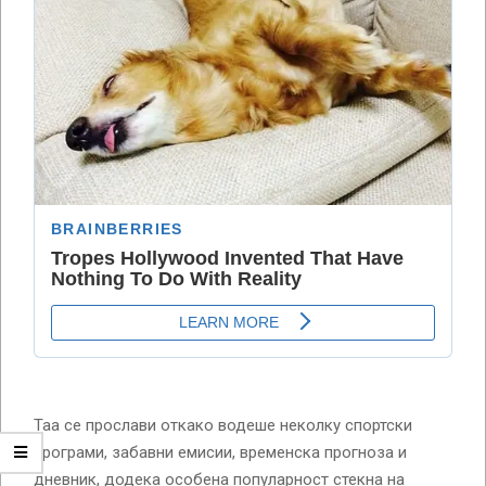
Таа се прослави откако водеше неколку спортски
програми, забавни емисии, временска прогноза и
дневник, додека особена популарност стекна на