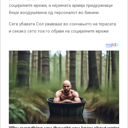
социјалните мрежи, а нејзината армија придружници
беше воодушевена од персоналот во бикини.
Сега убавата Сол уживаше во сончањето на терасата
и секако сето тоа го објави на социјалните мрежи.