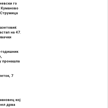
иевски го
 Куманово
 Струмица
азетовиќ
астап на 47.
ивачки
-годишник
,
у пронашла
петок, 7
мановец кој
рел дрва