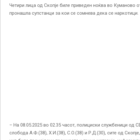
Четири лица од Скопје биле приведен ноќва во Куманово от
пронашла супстанци за кои се сомнева дека се наркотици.
– На 08.05.2025 во 02.35 часот, полициски службеници од 
слобода А.Ф.(38), Х.И.(38), С.О.(38) и Р.Д.(30), сите од Скопј