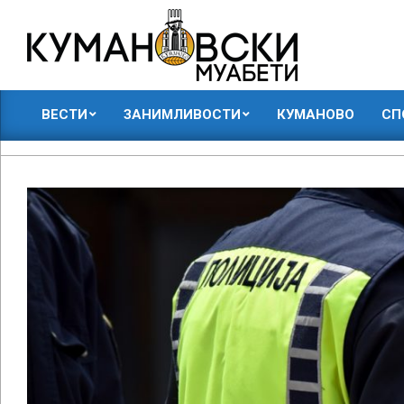
Skip
to
content
КУМАНОВСКИ
ВЕСТИ
ЗАНИМЛИВОСТИ
КУМАНОВО
СП
МУАБЕТИ
Primary
Navigation
Menu