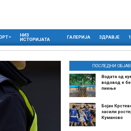
НИЗ
ОРТ
ГАЛЕРИЈА
ЗДРАВЈЕ
1
ИСТОРИЈАТА
ПОСЛЕДНИ ОБЈАВ
Водата од ку
водовод е бе
пиење
Бојан Крстев
засили росте
Куманово