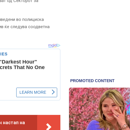
аат од Секторот за
иведени во полициска
ив ќе следува соодветна
 настап на