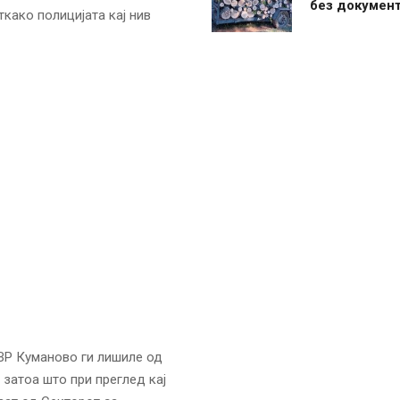
без документ
како полицијата кај нив
СВР Куманово ги лишиле од
е, затоа што при преглед кај