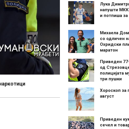
Лука Димитр
напушти МКК
и потпиша за
Михаела Дом
со одличен н
Охридски пл
маратон
Приведен 77
од Стрезовце
полицијата м
три пушки
 наркотици
Хороскоп за 
август
Приведен ку
сечел и това