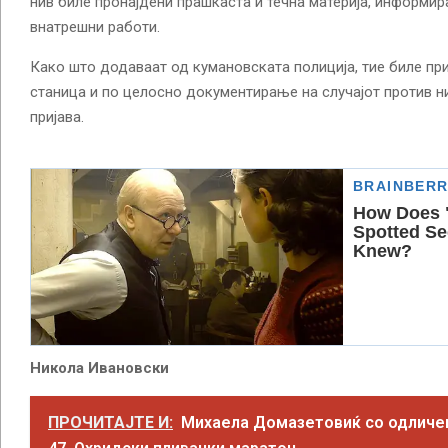
нив биле пронајдени прашкаста и течна материја, информир
внатрешни работи.
Како што додаваат од кумановската полиција, тие биле пр
станица и по целосно документирање на случајот против н
пријава.
Никола Ивановски
ПРОЧИТАЈТЕ И:
Михаела Домазетовиќ со одличен