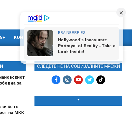
8+
КОНТАКТ
МАРКЕТИНГ
И
СЛЕДЕТЕ НЀ НА СОЦИЈАЛНИТЕ МРЕЖИ
мановскиот
збедна за
*
ски ќе го
рот на МКК