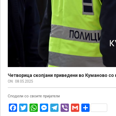
Четворица скопјани приведени во Куманово со
ON:
08.05.2025
Сподели со своите пријатели
Facebook
Twitter
WhatsApp
Messenger
Telegram
Viber
Gmail
Share