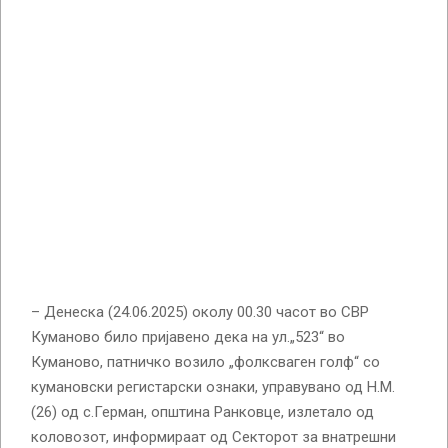
– Денеска (24.06.2025) околу 00.30 часот во СВР
Куманово било пријавено дека на ул.„523“ во
Куманово, патничко возило „фолксваген голф“ со
кумановски регистарски ознаки, управувано од Н.М.
(26) од с.Герман, општина Ранковце, излетало од
коловозот, информираат од Секторот за внатрешни