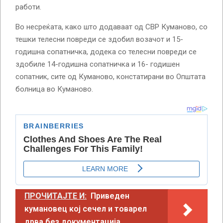
работи.
Во несреќата, како што додаваат од СВР Куманово, со
тешки телесни повреди се здобил возачот и 15-
годишна сопатничка, додека со телесни повреди се
здобиле 14-годишна сопатничка и 16- годишен
сопатник, сите од Куманово, констатирани во Општата
болница во Куманово.
ПРОЧИТАЈТЕ И:
Приведен
кумановец кој сечел и товарел
дрва без документација