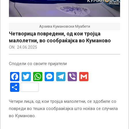
Архива Кумановски Муабети
Четворица повредени, од кои тројца
малолетни, во сообраќајка во Куманово
ON:
24.06.2025
Сподели со своите пријатели
Facebook
Twitter
WhatsApp
Messenger
Telegram
Viber
Gmail
Share
Четири лица, од кои тројца малолетни, се здобиле со
повреди во тешка сообрааќајка што ноќва се случила
во Куманово.