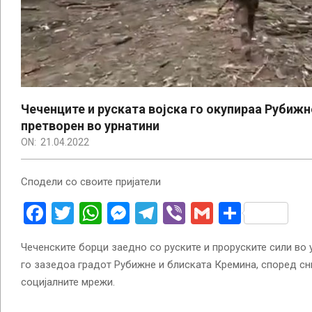
Чеченците и руската војска го окупираа Рубижн
претворен во урнатини
ON:
21.04.2022
Сподели со своите пријатели
Facebook
Twitter
WhatsApp
Messenger
Telegram
Viber
Gmail
Share
Чеченските борци заедно со руските и проруските сили во 
го зазедоа градот Рубижне и блиската Кремина, според сн
социјалните мрежи.