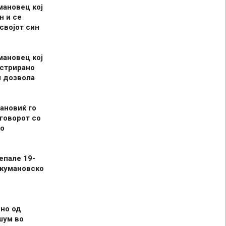
мановец кој
н и се
 својот син
мановец кој
истрирано
л дозвола
ановиќ го
говорот со
о
епале 19-
 кумановско
но од
шум во