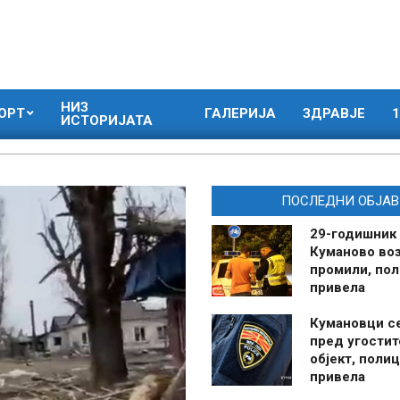
НИЗ
ОРТ
ГАЛЕРИЈА
ЗДРАВЈЕ
1
ИСТОРИЈАТА
ПОСЛЕДНИ ОБЈАВ
29-годишник
Куманово воз
промили, пол
привела
Кумановци с
пред угостит
објект, полиц
привела