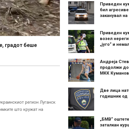
Приведен ку
бил агресиве
заканувал на
Приведен ку
возел нерег
„југо“ и нема
е, градот беше
Андреја Стев
продолжи до
МКК Куманов
Две лица нат
годишник од
украинскиот регион Луганск
имките што кружат на
„БМВ“ оштете
заталкан кур