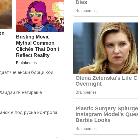
едаат чеченски борци кои
Хаидаи ги негираше
ганск е под руска контрола.