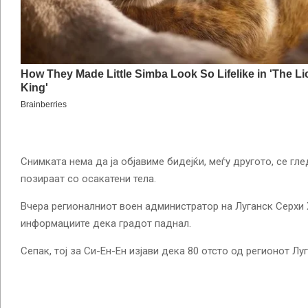
Снимката нема да ја објавиме бидејќи, меѓу другото, се гл
позираат со осакатени тела.
Вчера регионалниот воен администратор на Луганск Серхи 
информациите дека градот паднал.
Сепак, тој за Си-Ен-Ен изјави дека 80 отсто од регионот Лу