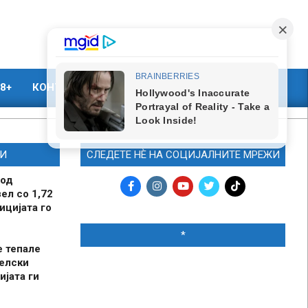
8+
КОНТАКТ
МАРКЕТИНГ
И
СЛЕДЕТЕ НЀ НА СОЦИЈАЛНИТЕ МРЕЖИ
 од
ел со 1,72
ицијата го
*
е тепале
елски
ијата ги