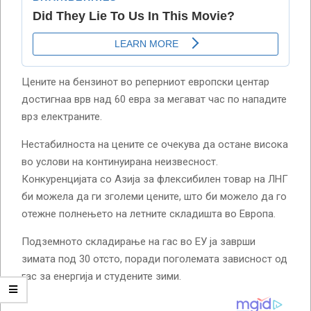
Цените на бензинот во реперниот европски центар
достигнаа врв над 60 евра за мегават час по нападите
врз електраните.
Нестабилноста на цените се очекува да остане висока
во услови на континуирана неизвесност.
Конкуренцијата со Азија за флексибилен товар на ЛНГ
би можела да ги зголеми цените, што би можело да го
отежне полнењето на летните складишта во Европа.
Подземното складирање на гас во ЕУ ја заврши
зимата под 30 отсто, поради поголемата зависност од
гас за енергија и студените зими.