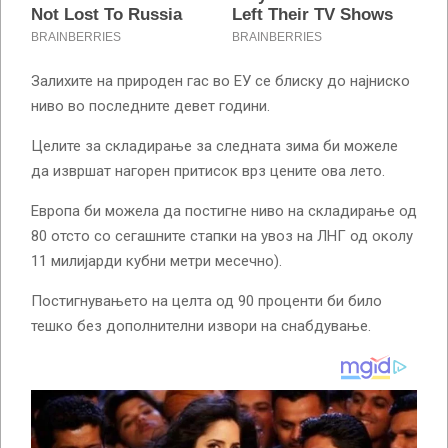
Залихите на природен гас во ЕУ се блиску до најниско
ниво во последните девет години.
Целите за складирање за следната зима би можеле
да извршат нагорен притисок врз цените ова лето.
Европа би можела да постигне ниво на складирање од
80 отсто со сегашните стапки на увоз на ЛНГ од околу
11 милијарди кубни метри месечно).
Постигнувањето на целта од 90 проценти би било
тешко без дополнителни извори на снабдување.