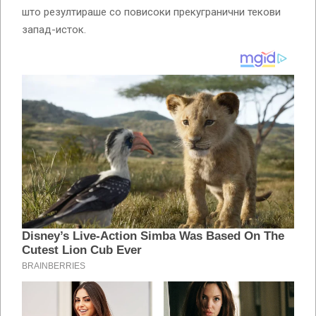
што резултираше со повисоки прекугранични текови
запад-исток.