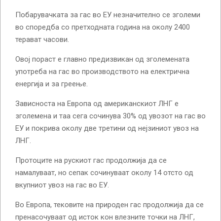
Побарувачката за гас во ЕУ незначително се зголеми
во споредба со претходната година на околу 2400
терават часови.
Овој пораст е главно предизвикан од зголемената
употреба на гас во производството на електрична
енергија и за греење.
Зависноста на Европа од американскиот ЛНГ е
зголемена и таа сега сочинува 30% од увозот на гас во
ЕУ и покрива околу две третини од нејзиниот увоз на
ЛНГ.
Протоците на рускиот гас продолжија да се
намалуваат, но сепак сочинуваат околу 14 отсто од
вкупниот увоз на гас во ЕУ.
Во Европа, тековите на природен гас продолжија да се
пренасочуваат од исток кон влезните точки на ЛНГ,