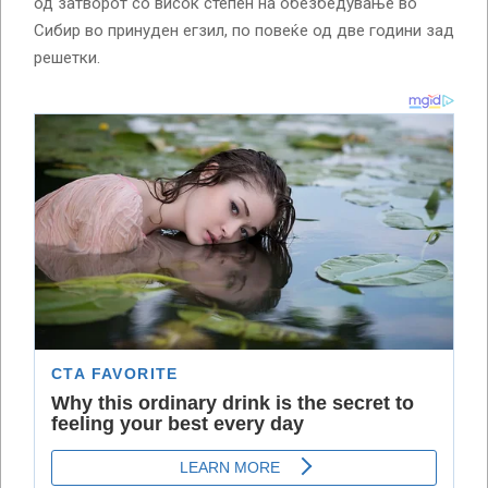
од затворот со висок степен на обезбедување во
Сибир во принуден егзил, по повеќе од две години зад
решетки.