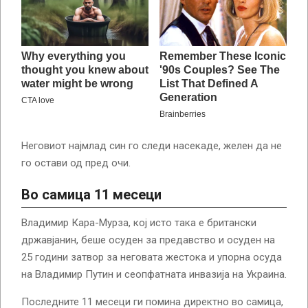
Неговиот најмлад син го следи насекаде, желен да не
го остави од пред очи.
Во самица 11 месеци
Владимир Кара-Мурза, кој исто така е британски
државјанин, беше осуден за предавство и осуден на
25 години затвор за неговата жестока и упорна осуда
на Владимир Путин и сеопфатната инвазија на Украина.
Последните 11 месеци ги помина директно во самица,