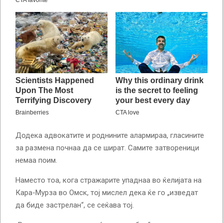
Додека адвокатите и роднините алармираа, гласините
за размена почнаа да се шират. Самите затвореници
немаа поим.
Наместо тоа, кога стражарите упаднаа во ќелијата на
Кара-Мурза во Омск, тој мислел дека ќе го „изведат
да биде застрелан“, се сеќава тој.