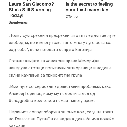
„Толку сум среќен и пресреќен што ги гледам тие луѓе
слободни, но и многу тажен што многу луѓе останаа
зад себе“, вели неговата сопруга Евгенија.
Организацијата за човекови права Меморијал
наведува стотици политички затвореници и водеше
силна кампања за приоритетна група.
„Има луѓе со сериозни здравствени проблеми, како
Алексеј Горинов, кому му недостига дел од
белодробно крило, кои немаат многу време.
Нејзиниот сопруг зборува за оние кои „сè уште траат
во Гулагот на Путин“ и се надева дека ќе има повеќе
размени.