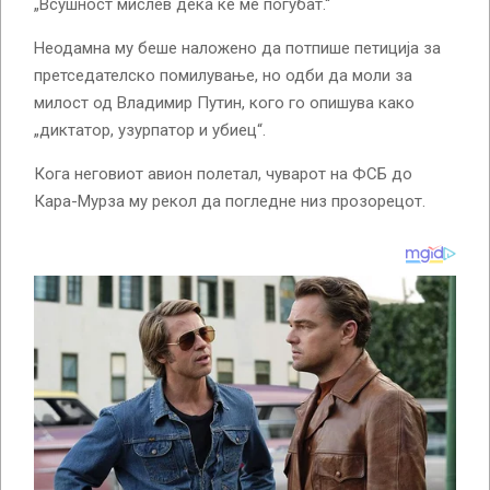
„Всушност мислев дека ќе ме погубат.“
Неодамна му беше наложено да потпише петиција за
претседателско помилување, но одби да моли за
милост од Владимир Путин, кого го опишува како
„диктатор, узурпатор и убиец“.
Кога неговиот авион полетал, чуварот на ФСБ до
Кара-Мурза му рекол да погледне низ прозорецот.