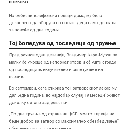
На одбиени телефонски повици дома, му било
дозволено да зборува со своите деца само двапати
за повеќе од две години.
Тој боледува од последици од труење
Пред речиси една деценија, Владимир Кара-Мурза за
малку ќе умреше од непознат отров и сè уште страда
од последиците, вклучително и оштетување на
нервите.
Во септември, сега открива тој, затворскиот лекар му
дал „една година, во најдобар случај 18 месеци“ живот
доколку остане зад решетки.
„По две труења од страна на ФСБ, моето здравје не
беше добро за затвор со максимално обезбедување“,
објаснува тој со лута насмевка.