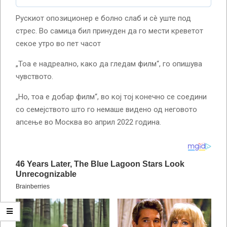
Рускиот опозиционер е болно слаб и сè уште под
стрес. Во самица бил принуден да го мести креветот
секое утро во пет часот
„Тоа е надреално, како да гледам филм“, го опишува
чувството.
„Но, тоа е добар филм“, во кој тој конечно се соедини
со семејството што го немаше видено од неговото
апсење во Москва во април 2022 година.