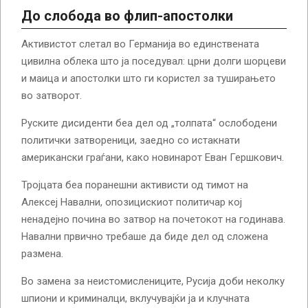
До слобода во флип-апостолки
Активистот слетал во Германија во единствената
цивилна облека што ја поседувал: црни долги шорцеви
и маица и апостолки што ги користел за туширањето
во затворот.
Руските дисиденти беа дел од „толпата“ ослободени
политички затвореници, заедно со истакнати
американски граѓани, како новинарот Еван Гершкович.
Тројцата беа поранешни активисти од тимот на
Алексеј Навални, опозицискиот политичар кој
ненадејно почина во затвор на почетокот на годинава.
Навални првично требаше да биде дел од сложена
размена.
Во замена за неистомислениците, Русија доби неколку
шпиони и криминалци, вклучувајќи ја и клучната