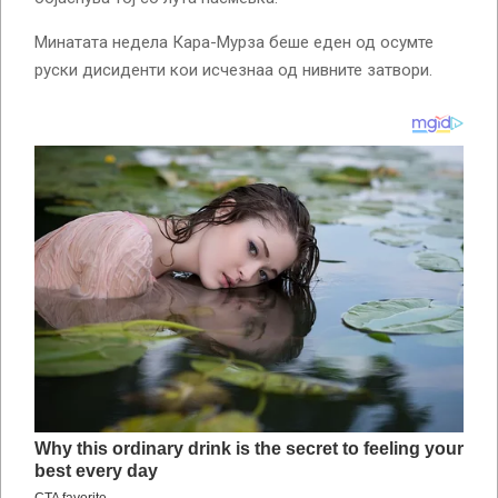
Минатата недела Кара-Мурза беше еден од осумте
руски дисиденти кои исчезнаа од нивните затвори.