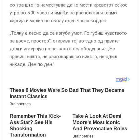
со тоа што го наместуваа да го мести креветот секое
утро во 5:00 часот и имајќи на располагање само
хартија и молив по околу еден час секој ден.
„Толку е лесно да се изгуби умот. Го губиш чувството
за време, простор“, открива тој во едно од првите
долги интервјуа по неговото ослободување. „Не
правиш ништо, не разговараш со никого, не одиш
никаде. Ден по ден.”