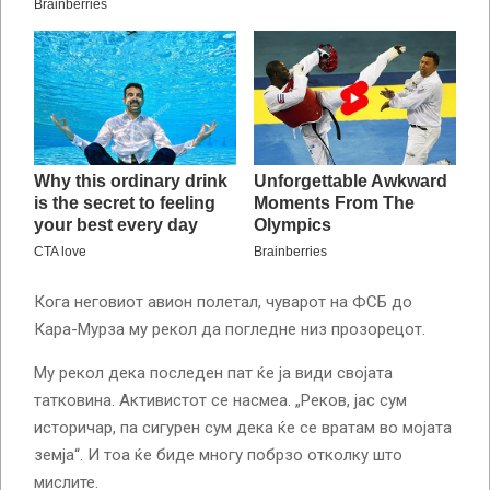
Кога неговиот авион полетал, чуварот на ФСБ до
Кара-Мурза му рекол да погледне низ прозорецот.
Му рекол дека последен пат ќе ја види својата
татковина. Активистот се насмеа. „Реков, јас сум
историчар, па сигурен сум дека ќе се вратам во мојата
земја“. И тоа ќе биде многу побрзо отколку што
мислите.