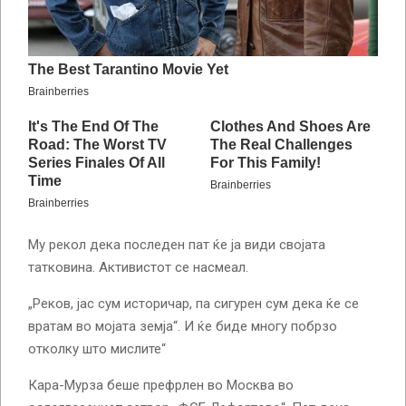
Му рекол дека последен пат ќе ја види својата
татковина. Активистот се насмеал.
„Реков, јас сум историчар, па сигурен сум дека ќе се
вратам во мојата земја“. И ќе биде многу побрзо
отколку што мислите“
Кара-Мурза беше префрлен во Москва во