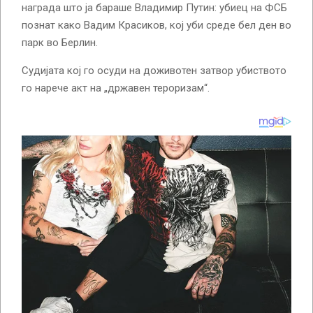
награда што ја бараше Владимир Путин: убиец на ФСБ
познат како Вадим Красиков, кој уби среде бел ден во
парк во Берлин.
Судијата кој го осуди на доживотен затвор убиството
го нарече акт на „државен тероризам“.