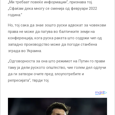
„Ми требаат повеќе информации“, признава тој.
„Сфаќам дека многу се сменија од февруари 2022
година.“
Но, тој сака да знае зошто руски адвокат за човекови
права не може да патува во балтичките земји на
конференција, кога руска ракета што содржи чип од
западно производство може да погоди станбена
зграда во Украина.
„Одговорноста за она што режимот на Путин го прави
таму ја дели руското општество, чие голем дел одлучи
да ги затвори очите пред злоупотребите и
репресијата“, тврди тој.