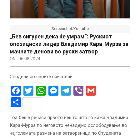
Screenshot/Youtube
„Бев сигурен дека ќе умрам“: Рускиот
опозициски лидер Владимир Кара-Мурза за
мачните денови во руски затвор
ON:
06.08.2024
Сподели со своите пријатели
Facebook
Twitter
WhatsApp
Messenger
Telegram
Viber
Gmail
Share
Тоа беше речиси првото нешто што го кажа Владимир
Кара-Мурза по неговото ненадејно ослободување во
најголемата размена на затвореници по Студената