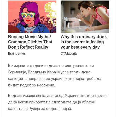
Во изјавите дадени веднаш по слетувањето во
Германија, Владимир Кара-Мурза тврди дека
санкциите поврзани со украинската војна треба да
бидат подобро насочени.
Веднаш имаше негодување од Украинците, кои тврдеа
дека негов приоритет е слободата да ја ублажи
казната на Русија за водење војна.