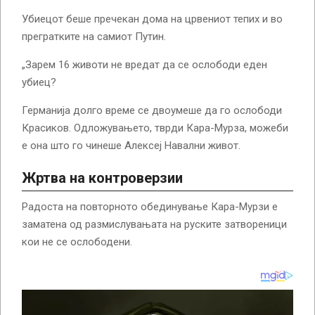
Убиецот беше пречекан дома на црвениот тепих и во
прегратките на самиот Путин.
„Зарем 16 животи не вредат да се ослободи еден
убиец?
Германија долго време се двоумеше да го ослободи
Красиков. Одложувањето, тврди Кара-Мурза, можеби
е она што го чинеше Алексеј Навални живот.
Жртва на контроверзии
Радоста на повторното обединување Кара-Мурзи е
заматена од размислувањата на руските затвореници
кои не се ослободени.