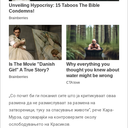
„Со почит би ги поканил сите што ја критикуваат оваа
размена да не размислуваат за размена на
затвореници, туку за спасување животи“, рече Кара-
Мурза, одговарајќи на контроверзите околу
ослободувањето на Красиков.