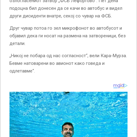
озлогласениот затвор „ФСБ Лефортово“. Пет дена
подоцна бил донесен да се качи во автобус и видел
други дисиденти внатре, секој со чувар на ФСБ.
Друг чувар потоа го зел микрофонот во автобусот и
објавил дека ги носат на размена на затвореници, без
детали.
„Никој не побара од нас согласност“, вели Кара-Мурза.
Бевме натоварени во авионот како говеда и
одлетавме“.