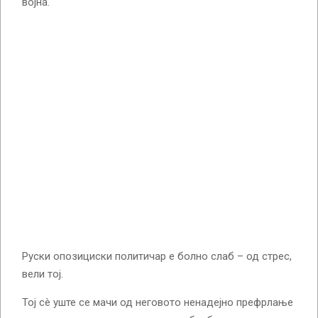
војна.
Руски опозициски политичар е болно слаб – од стрес,
вели тој.
Тој сè уште се мачи од неговото ненадејно префрлање