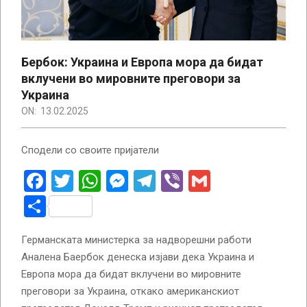
Бербок: Украина и Европа мора да бидат
вклучени во мировните преговори за
Украина
ON:
13.02.2025
Сподели со своите пријатели
Facebook
Twitter
WhatsApp
Messenger
Telegram
Viber
Gmail
Share
Германската министерка за надворешни работи
Аналена Баербок денеска изјави дека Украина и
Европа мора да бидат вклучени во мировните
преговори за Украина, откако американскиот