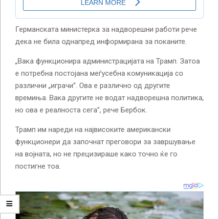
Германската министерка за надворешни работи рече
дека не била однапред информирана за поканите.
„Вака функционира администрацијата на Трамп. Затоа
е потребна постојана меѓусебна комуникација со
различни „играчи”. Ова е различно од другите
времиња. Вака другите не водат надворешна политика,
но ова е реалноста сега”, рече Бербок.
Трамп им нареди на највисоките американски
функционери да започнат преговори за завршување
на војната, но не прецизираше како точно ќе го
постигне тоа.