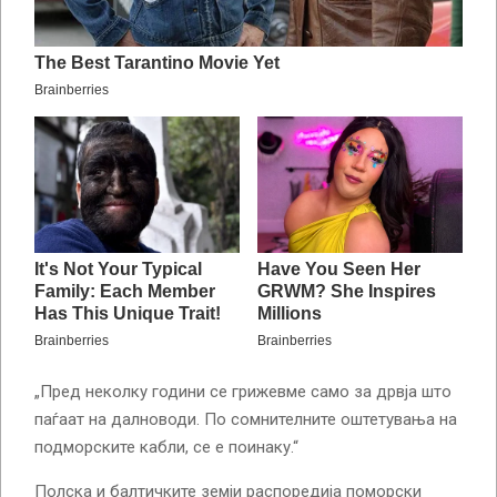
„Пред неколку години се грижевме само за дрвја што
паѓаат на далноводи. По сомнителните оштетувања на
подморските кабли, се е поинаку.“
Полска и балтичките земји распоредија поморски