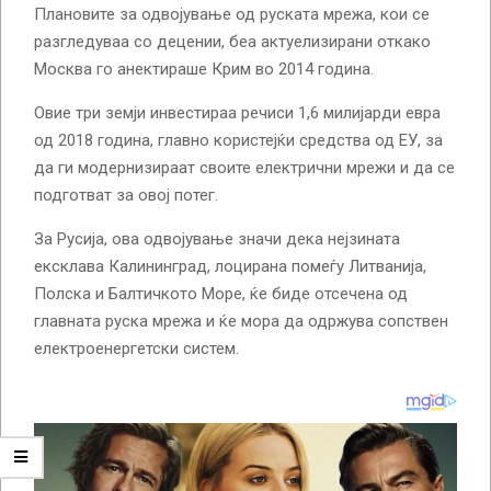
Плановите за одвојување од руската мрежа, кои се
разгледуваа со децении, беа актуелизирани откако
Москва го анектираше Крим во 2014 година.
Овие три земји инвестираа речиси 1,6 милијарди евра
од 2018 година, главно користејќи средства од ЕУ, за
да ги модернизираат своите електрични мрежи и да се
подготват за овој потег.
За Русија, ова одвојување значи дека нејзината
ексклава Калининград, лоцирана помеѓу Литванија,
Полска и Балтичкото Море, ќе биде отсечена од
главната руска мрежа и ќе мора да одржува сопствен
електроенергетски систем.