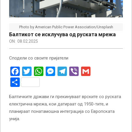
Photo by American Public Power Association/Unsplash
Балтикот се исклучува од руската мрежа
ON:
08.02.2025
Сподели со своите пријатели
Facebook
Twitter
WhatsApp
Messenger
Telegram
Viber
Gmail
Share
Балтичките држави ги прекинуваат врските со руската
електрична мрежа, кои датираат од 1950-тите, и
планираат понатамошна интеграција со Европската
унија.