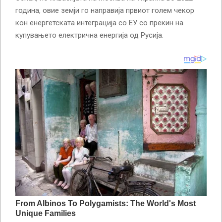
година, овие земји го направија првиот голем чекор
кон енергетската интеграција со ЕУ со прекин на
купувањето електрична енергија од Русија.