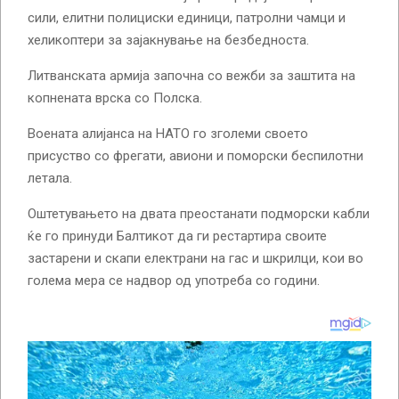
сили, елитни полициски единици, патролни чамци и
хеликоптери за зајакнување на безбедноста.
Литванската армија започна со вежби за заштита на
копнената врска со Полска.
Воената алијанса на НАТО го зголеми своето
присуство со фрегати, авиони и поморски беспилотни
летала.
Оштетувањето на двата преостанати подморски кабли
ќе го принуди Балтикот да ги рестартира своите
застарени и скапи електрани на гас и шкрилци, кои во
голема мера се надвор од употреба со години.