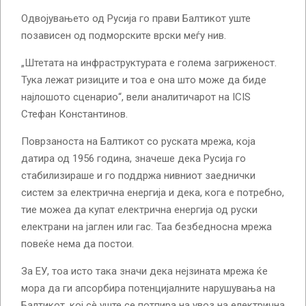
Одвојувањето од Русија го прави Балтикот уште
позависен од подморските врски меѓу нив.
„Штетата на инфраструктурата е голема загриженост.
Тука лежат ризиците и тоа е она што може да биде
најлошото сценарио“, вели аналитичарот на ICIS
Стефан Константинов.
Поврзаноста на Балтикот со руската мрежа, која
датира од 1956 година, значеше дека Русија го
стабилизираше и го поддржа нивниот заеднички
систем за електрична енергија и дека, кога е потребно,
тие можеа да купат електрична енергија од руски
електрани на јаглен или гас. Таа безбедносна мрежа
повеќе нема да постои.
За ЕУ, тоа исто така значи дека нејзината мрежа ќе
мора да ги апсорбира потенцијалните нарушувања на
Балтикот, кој сè уште се потпира на увоз на електрична