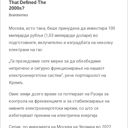
Москва, исто така, беше принудена да инвестира 100
милијарди рубљи (1,03 милијарди долари) во
подготовките, вклучително и изградбата на неколку
електрани на гас.
„Ги презедовме сите мерки за да обезбедиме
непречено и сигурно функционирање на нашиот
електроенергетски систем“, рече портпаролот на
Кремљ.
Овие земји долго време се потпираат на Русија за
контрола на фреквенциите и за стабилизирање на
нивните електроенергетски мрежи, со што се
избегнуваат прекини на електрична енергија.
Сепак, по инвазијата на Москва на Украина во 2022