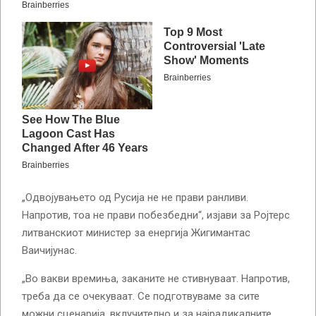
„Одвојувањето од Русија не не прави ранливи.
Напротив, тоа не прави побезбедни“, изјави за Ројтерс
литванскиот министер за енергија Жигимантас
Ваичијунас.
„Во вакви времиња, заканите не стивнуваат. Напротив,
треба да се очекуваат. Се подготвуваме за сите
можни сценарија, вклучително и за најрадикалните.