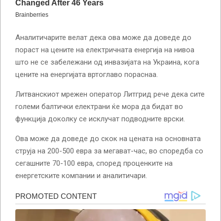
Аналитичарите велат дека ова може да доведе до
пораст на цените на електричната енергија на нивоа
што не се забележани од инвазијата на Украина, кога
цените на енергијата вртоглаво пораснаа.
Литванскиот мрежен оператор Литгрид рече дека сите
големи балтички електрани ќе мора да бидат во
функција доколку се исклучат подводните врски.
Ова може да доведе до скок на цената на основната
струја на 200-500 евра за мегават-час, во споредба со
сегашните 70-100 евра, според проценките на
енергетските компании и аналитичари.