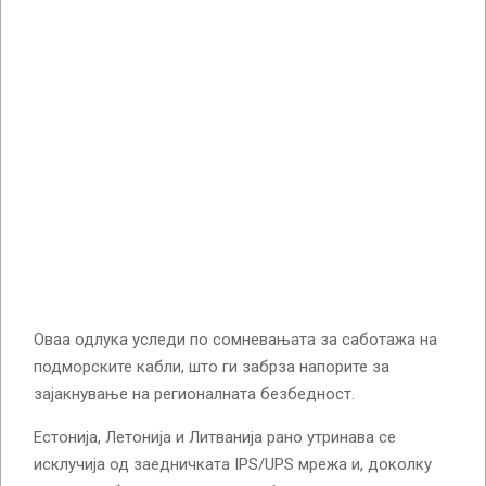
Оваа одлука уследи по сомневањата за саботажа на
подморските кабли, што ги забрза напорите за
зајакнување на регионалната безбедност.
Естонија, Летонија и Литванија рано утринава се
исклучија од заедничката IPS/UPS мрежа и, доколку