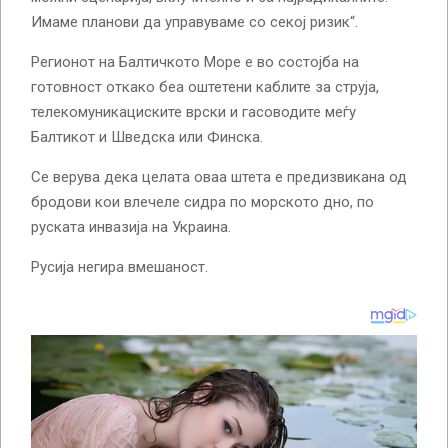
Имаме планови да управуваме со секој ризик“.
Регионот на Балтичкото Море е во состојба на
готовност откако беа оштетени каблите за струја,
телекомуникациските врски и гасоводите меѓу
Балтикот и Шведска или Финска.
Се верува дека целата оваа штета е предизвикана од
бродови кои влечеле сидра по морското дно, по
руската инвазија на Украина.
Русија негира вмешаност.