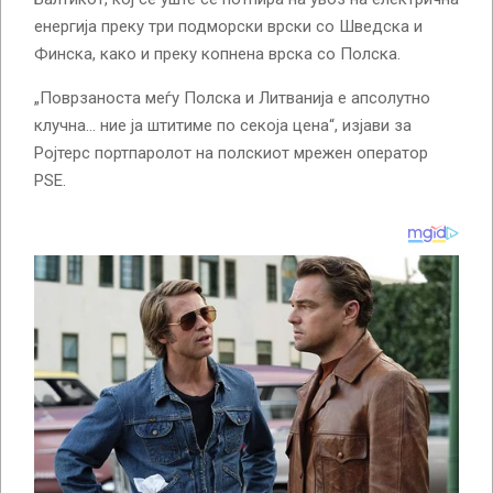
енергија преку три подморски врски со Шведска и
Финска, како и преку копнена врска со Полска.
„Поврзаноста меѓу Полска и Литванија е апсолутно
клучна… ние ја штитиме по секоја цена“, изјави за
Ројтерс портпаролот на полскиот мрежен оператор
PSE.