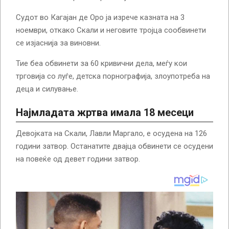
Судот во Кагајан де Оро ја изрече казната на 3
ноември, откако Скали и неговите тројца сообвинети
се изјаснија за виновни.
Тие беа обвинети за 60 кривични дела, меѓу кои
трговија со луѓе, детска порнографија, злоупотреба на
деца и силување.
Најмладата жртва имала 18 месеци
Девојката на Скали, Лавли Маргало, е осудена на 126
години затвор. Останатите двајца обвинети се осудени
на повеќе од девет години затвор.