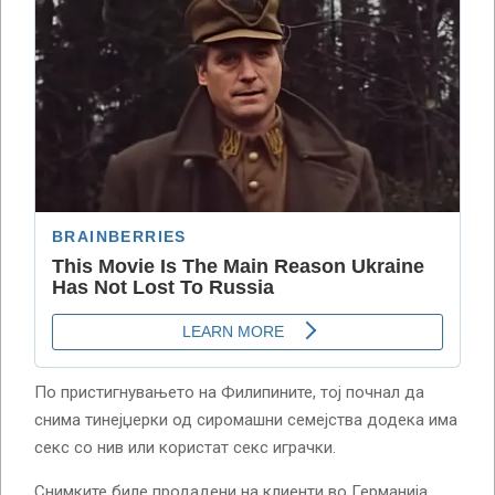
По пристигнувањето на Филипините, тој почнал да
снима тинејџерки од сиромашни семејства додека има
секс со нив или користат секс играчки.
Снимките биле продадени на клиенти во Германија,