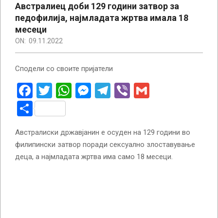
Австралиец доби 129 години затвор за
педофилија, најмладата жртва имала 18
месеци
ON:
09.11.2022
Сподели со своите пријатели
Facebook
Twitter
WhatsApp
Messenger
Telegram
Viber
Gmail
Share
Австралиски државјанин е осуден на 129 години во
филипински затвор поради сексуално злоставување
деца, а најмладата жртва има само 18 месеци.