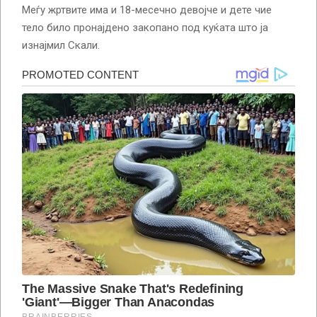
Меѓу жртвите има и 18-месечно девојче и дете чие
тело било пронајдено закопано под куќата што ја
изнајмил Скали.