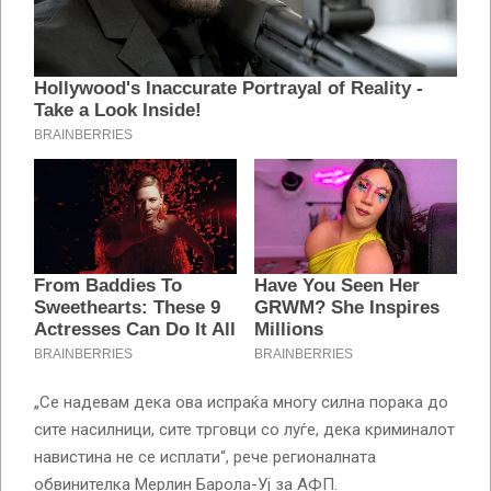
„Се надевам дека ова испраќа многу силна порака до
сите насилници, сите трговци со луѓе, дека криминалот
навистина не се исплати“, рече регионалната
обвинителка Мерлин Барола-Уј за АФП.