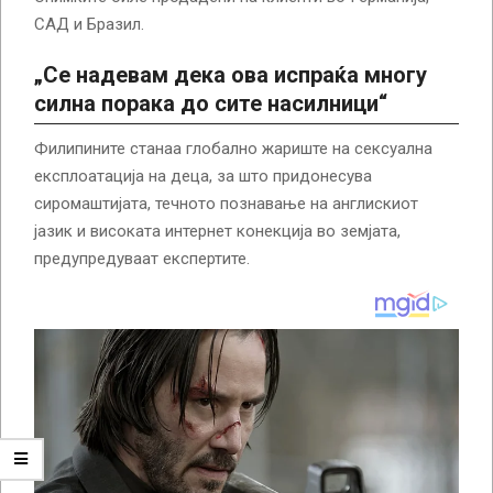
САД и Бразил.
„Се надевам дека ова испраќа многу
силна порака до сите насилници“
Филипините станаа глобално жариште на сексуална
експлоатација на деца, за што придонесува
сиромаштијата, течното познавање на англискиот
јазик и високата интернет конекција во земјата,
предупредуваат експертите.