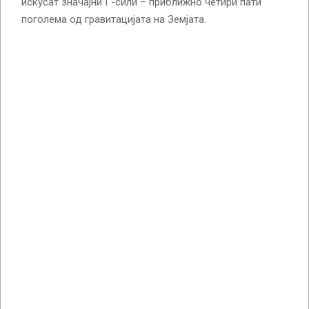
искусат значајни Г-сили – приближно четири пати
поголема од гравитацијата на Земјата.