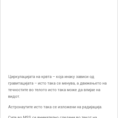
Циркулацијата на крвта – која инаку зависи од
гравитацијата – исто така се менува, а движењето на
течностите во телото исто така може да влијае на
видот.
Астронаутите исто така се изложени на радијација.
Сите во MSS се внимателно следени во текот на