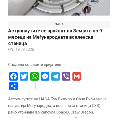
NASA
Астронаутите се враќаат на Земјата по 9
месеци на Меѓународната вселенска
станица
ON:
18.03.2025
Сподели со своите пријатели
Facebook
Twitter
WhatsApp
Messenger
Telegram
Viber
Gmail
Share
Астронаутите на НАСА Буч Вилмор и Сани Вилијамс ја
напуштија Меѓународната вселенска станица (ISS)
рано утринава во капсула SpaceX Crew Dragon,