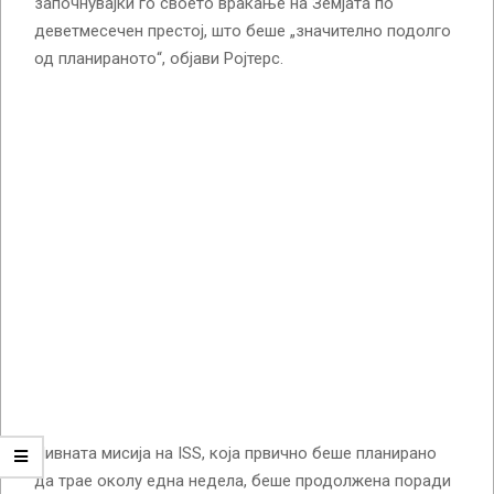
започнувајќи го своето враќање на Земјата по
деветмесечен престој, што беше „значително подолго
од планираното“, објави Ројтерс.
Нивната мисија на ISS, која првично беше планирано
да трае околу една недела, беше продолжена поради