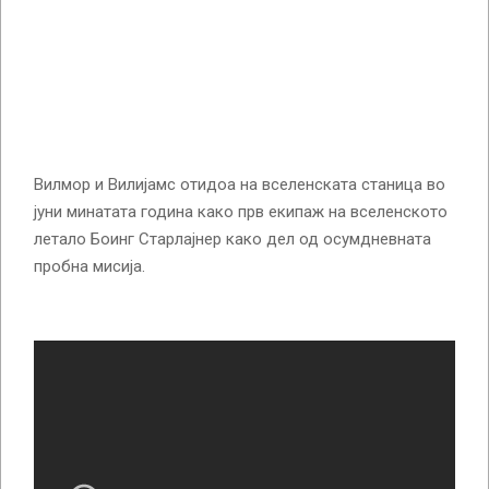
Вилмор и Вилијамс отидоа на вселенската станица во
јуни минатата година како прв екипаж на вселенското
летало Боинг Старлајнер како дел од осумдневната
пробна мисија.