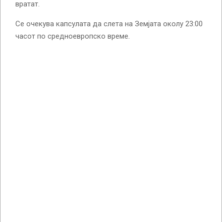
вратат.
Се очекува капсулата да слета на Земјата околу 23:00
часот по средноевропско време.