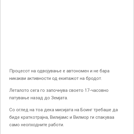
Процесот на одвојување е автономен и не бара
никакви активности од екипажот на бродот.
Леталото сега го започнува своето 17-часовно
патување назад до Земјата.
Со оглед на тоа дека мисијата на Боинг требаше да
биде краткотрајна, Вилијамс и Вилмор ги спакуваа
само неопходните работи.