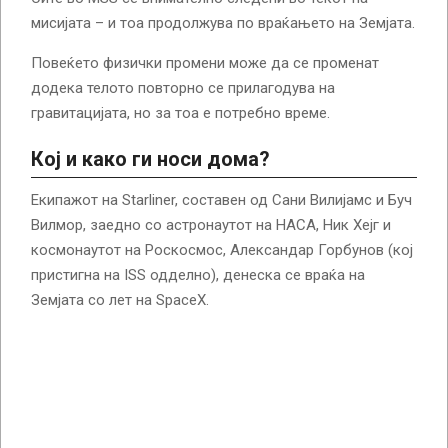
мисијата – и тоа продолжува по враќањето на Земјата.
Повеќето физички промени може да се променат
додека телото повторно се прилагодува на
гравитацијата, но за тоа е потребно време.
Кој и како ги носи дома?
Екипажот на Starliner, составен од Сани Вилијамс и Буч
Вилмор, заедно со астронаутот на НАСА, Ник Хејг и
космонаутот на Роскосмос, Александар Горбунов (кој
пристигна на ISS одделно), денеска се враќа на
Земјата со лет на SpaceX.