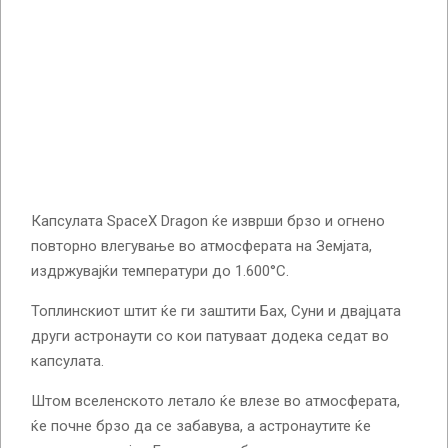
Капсулата SpaceX Dragon ќе изврши брзо и огнено
повторно влегување во атмосферата на Земјата,
издржувајќи температури до 1.600°C.
Топлинскиот штит ќе ги заштити Бах, Суни и двајцата
други астронаути со кои патуваат додека седат во
капсулата.
Штом вселенското летало ќе влезе во атмосферата,
ќе почне брзо да се забавува, а астронаутите ќе