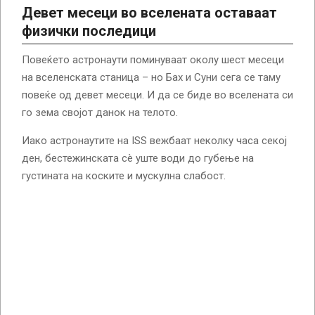
Девет месеци во вселената оставаат
физички последици
Повеќето астронаути поминуваат околу шест месеци
на вселенската станица – но Бах и Суни сега се таму
повеќе од девет месеци. И да се биде во вселената си
го зема својот данок на телото.
Иако астронаутите на ISS вежбаат неколку часа секој
ден, бестежинската сè уште води до губење на
густината на коските и мускулна слабост.