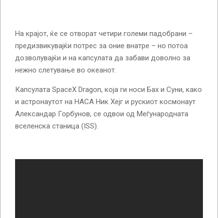
На крајот, ќе се отворат четири големи падобрани –
предизвикувајќи потрес за оние внатре – но потоа
дозволувајќи и на капсулата да забави доволно за
нежно слетување во океанот.
Капсулата SpaceX Dragon, која ги носи Бах и Суни, како
и астронаутот на НАСА Ник Хејг и рускиот космонаут
Александар Горбунов, се одвои од Меѓународната
вселенска станица (ISS).