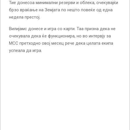
Тие донесоа минимални резерви и облека, очекувајќи
брзо враќање на Земјата по нешто повеќе од една
недела престој.
Вилијамс донесе и игра со карти. Таа призна дека не
очекувала дека ќе функционира, но во интервју за
МСС претходно овој месец рече дека целата екипа
успеала да игра.