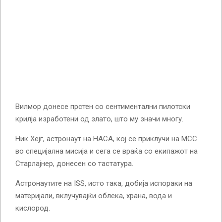
Вилмор донесе прстен со сентиментални пилотски
крилја изработени од злато, што му значи многу.
Ник Хејг, астронаут на НАСА, кој се приклучи на МСС
во специјална мисија и сега се враќа со екипажот на
Старлајнер, донесен со тастатура.
Астронаутите на ISS, исто така, добија испораки на
материјали, вклучувајќи облека, храна, вода и
кислород.