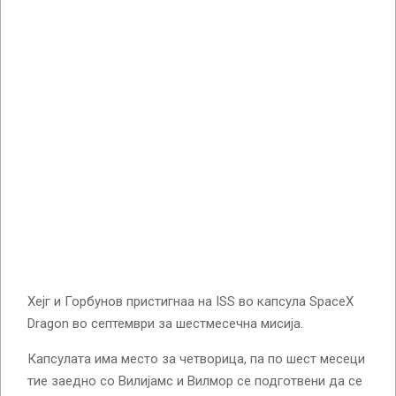
Хејг и Горбунов пристигнаа на ISS во капсула SpaceX
Dragon во септември за шестмесечна мисија.
Капсулата има место за четворица, па по шест месеци
тие заедно со Вилијамс и Вилмор се подготвени да се