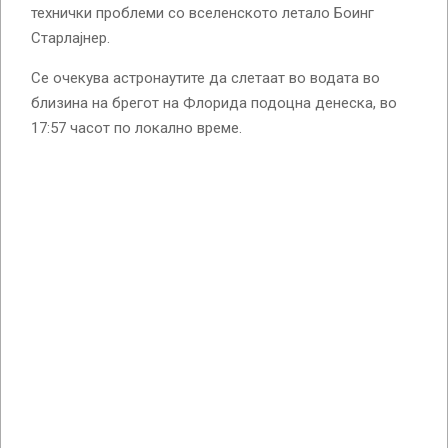
технички проблеми со вселенското летало Боинг
Старлајнер.
Се очекува астронаутите да слетаат во водата во
близина на брегот на Флорида подоцна денеска, во
17:57 часот по локално време.