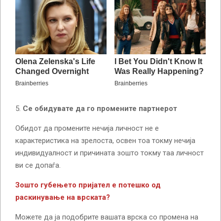
Се обидувате да го промените партнерот
Обидот да промените нечија личност не е
карактеристика на зрелоста, освен тоа токму нечија
индивидуалност и причината зошто токму таа личност
ви се допаѓа.
Зошто губењето пријател е потешко од
раскинување на врската?
Можете да ја подобрите вашата врска со промена на