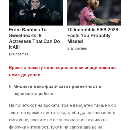
Врската помеѓу овие хороскопски знаци никогаш
нема да успее
Мислете дека физичката привлечност е
најважната работа
На почетокот на врската, тоа е веројатно така, но со
текот на времето, исто така, треба да се запознаете
емотивно; врските не се засноваат исклучиво на
физичка интимност, туку и на запознавање на