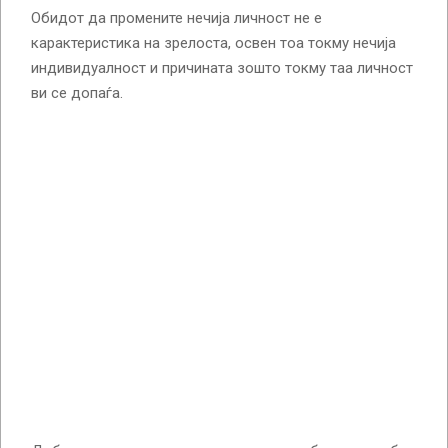
Обидот да промените нечија личност не е
карактеристика на зрелоста, освен тоа токму нечија
индивидуалност и причината зошто токму таа личност
ви се допаѓа.