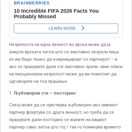
Незрелоста на една личност во врска може да ја
уништи врската затоа што со емотивно незрели лица
ќе им биде тешко да комуницираат со партнерот – и
ако се прашувате дали сте емотивно зрели, овие описи
на емоционална незрелост може да ви помогнат да
одговорите на тоа прашање.
Љубоморни сте – постојано
Секој може да се чувствува љубоморен ако нивниот
партнер флертува со друга личност, но треба да се
прашувате дали постојано се жалите на вашиот
партнер само затоа што тој / таа го поминува времето