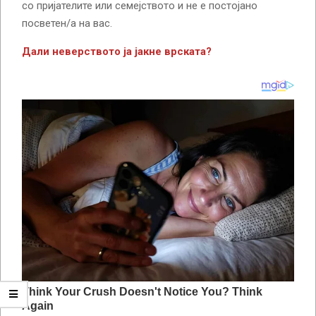
со пријателите или семејството и не е постојано
посветен/а на вас.
Дали неверството ја јакне врската?