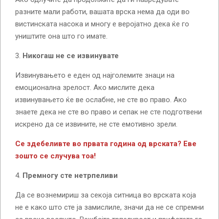
разните мали работи, вашата врска нема да оди во
вистинската насока и многу е веројатно дека ќе го
уништите она што го имате.
Никогаш не се извинувате
Извинувањето е еден од најголемите знаци на
емоционална зрелост. Ако мислите дека
извинувањето ќе ве ослабне, не сте во право. Ако
знаете дека не сте во право и сепак не сте подготвени
искрено да се извините, не сте емотивно зрели.
Се здебеливте во првата година од врската? Еве
зошто се случува тоа!
Премногу сте нетрпеливи
Да се ​​вознемириш за секоја ситница во врската која
не е како што сте ја замислиле, значи да не се спремни