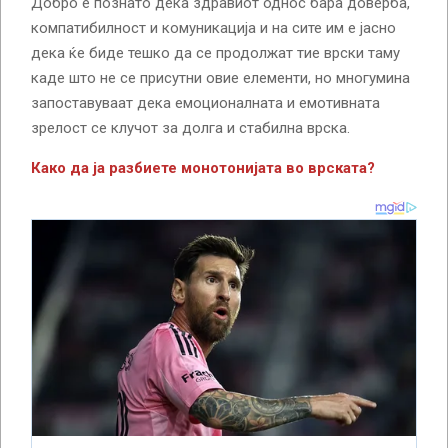
Добро е познато дека здравиот однос бара доверба,
компатибилност и комуникација и на сите им е јасно
дека ќе биде тешко да се продолжат тие врски таму
каде што не се присутни овие елементи, но многумина
запоставуваат дека емоционалната и емотивната
зрелост се клучот за долга и стабилна врска.
Како да ја разбиете монотонијата во врската?