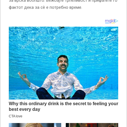
за врска воопшто. Вежбајте трпеливост и прифатете го
фактот дека за сè е потребно време.