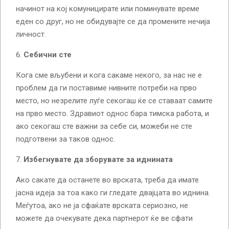
начинот на кој комуницирате или поминувате време
еден со друг, но не обидувајте се да промените нечија
личност.
Себични сте
Кога сме вљубени и кога сакаме некого, за нас не е
проблем да ги поставиме нивните потреби на прво
место, но незрелите луѓе секогаш ќе се ставаат самите
на прво место. Здравиот однос бара тимска работа, и
ако секогаш сте важни за себе си, можеби не сте
подготвени за таков однос.
Избегнувате да зборувате за иднината
Ако сакате да останете во врската, треба да имате
јасна идеја за тоа како ги гледате двајцата во иднина.
Меѓутоа, ако не ја сфаќате врската сериозно, не
можете да очекувате дека партнерот ќе ве сфати