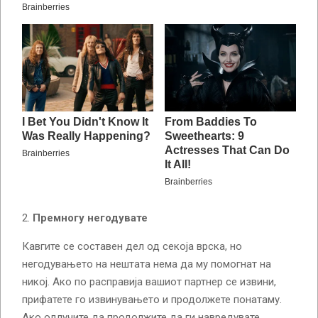
Премногу негодувате
Кавгите се составен дел од секоја врска, но
негодувањето на нештата нема да му помогнат на
никој. Ако по расправија вашиот партнер се извини,
прифатете го извинувањето и продолжете понатаму.
Ако одлучите да продолжите да ги навредувате