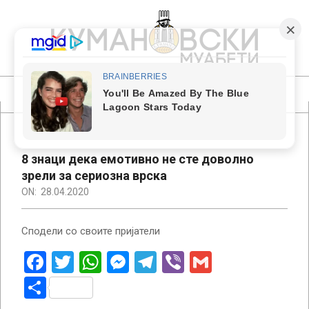
Skip
to
content
КУМАНОВСКИ
МУАБЕТИ
Primary
Navigation
Menu
8 знаци дека емотивно не сте доволно
зрели за сериозна врска
ON:
28.04.2020
Сподели со своите пријатели
Facebook
Twitter
WhatsApp
Messenger
Telegram
Viber
Gmail
Share