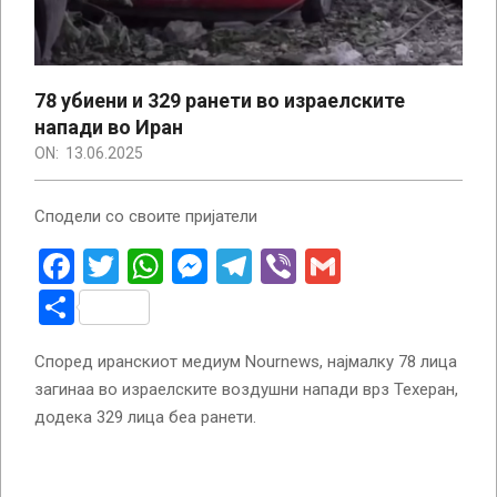
78 убиени и 329 ранети во израелските
напади во Иран
ON:
13.06.2025
Сподели со своите пријатели
Facebook
Twitter
WhatsApp
Messenger
Telegram
Viber
Gmail
Share
Според иранскиот медиум Nournews, најмалку 78 лица
загинаа во израелските воздушни напади врз Техеран,
додека 329 лица беа ранети.