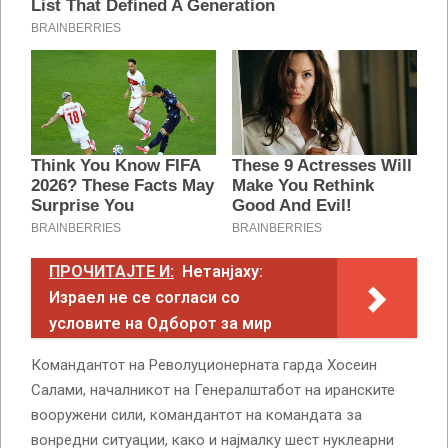
ПРОЧИТАЈТЕ И:
Нетанјаху:
Израел не се согласи со
условите на Одборот за мир
Командантот на Револуционерната гарда Хосеин
Салами, началникот на Генералштабот на иранските
вооружени сили, командантот на командата за
вонредни ситуации, како и најмалку шест нуклеарни