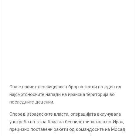
Ова е првиот неофицијален број на жртви по еден од
најсмртоносните напади на иранска територија во
последните децении.
Според израелските власти, операцијата вклучувала
употреба на тајна база за беспилотни летала во Иран,
прецизно поставени ракети од командосите на Мосад