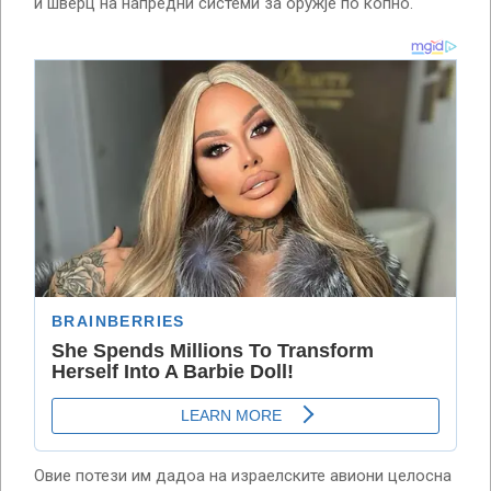
и шверц на напредни системи за оружје по копно.
Овие потези им дадоа на израелските авиони целосна