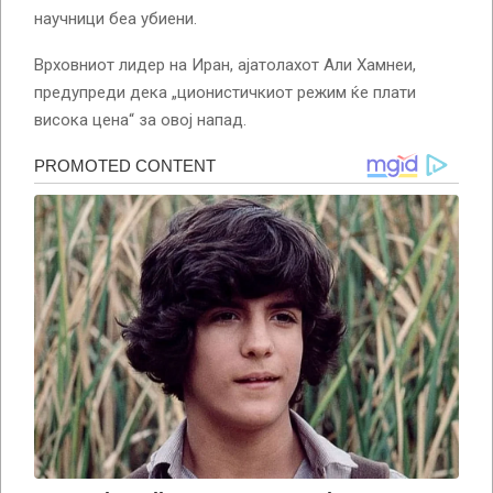
научници беа убиени.
Врховниот лидер на Иран, ајатолахот Али Хамнеи,
предупреди дека „ционистичкиот режим ќе плати
висока цена“ за овој напад.