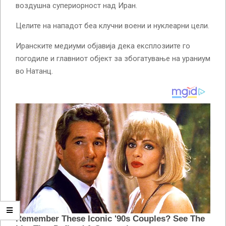
воздушна супериорност над Иран.
Целите на нападот беа клучни воени и нуклеарни цели.
Иранските медиуми објавија дека експлозиите го
погодиле и главниот објект за збогатување на ураниум
во Натанц.