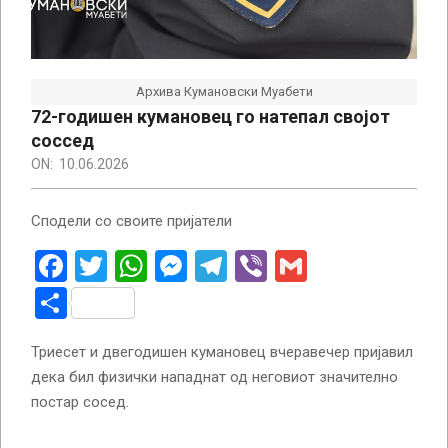
Архива Кумановски Муабети
72-годишен кумановец го натепал својот
соссед
ON:
10.06.2026
Сподели со своите пријатели
Facebook
Twitter
WhatsApp
Messenger
Telegram
Viber
Gmail
Share
Триесет и двегодишен кумановец вчеравечер пријавил
дека бил физички нападнат од неговиот значително
постар сосед.