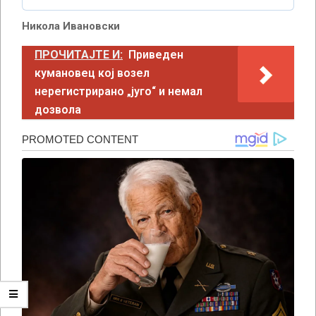
Никола Ивановски
ПРОЧИТАЈТЕ И:
Приведен
кумановец кој возел
нерегистрирано „југо“ и немал
дозвола