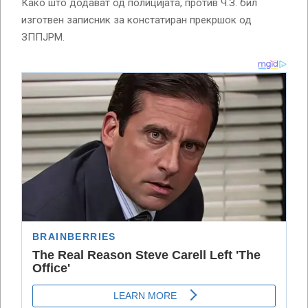
Како што додават од полицијата, против Ч.З. бил
изготвен записник за констатиран прекршок од
ЗППЈРМ.