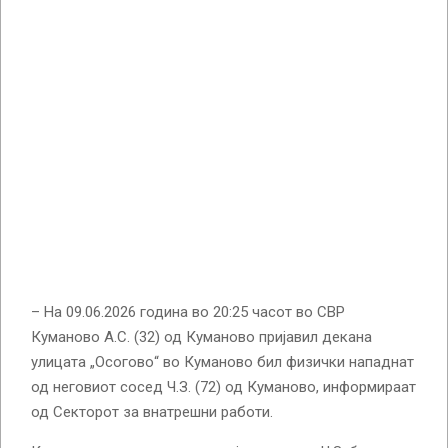
– На 09.06.2026 година во 20:25 часот во СВР
Куманово А.С. (32) од Куманово пријавил декана
улицата „Осогово“ во Куманово бил физички нападнат
од неговиот сосед Ч.З. (72) од Куманово, информираат
од Секторот за внатрешни работи.