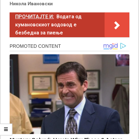
Никола Ивановски
ПРОЧИТАЈТЕ И:
Водата од
кумановскиот водовод е
безбедна за пиење