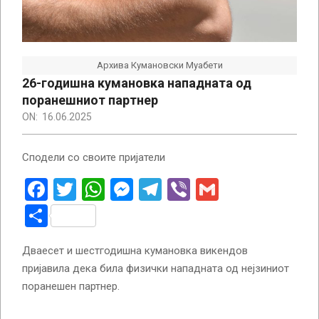
Архива Кумановски Муабети
26-годишна кумановка нападната од
поранешниот партнер
ON:
16.06.2025
Сподели со своите пријатели
Facebook
Twitter
WhatsApp
Messenger
Telegram
Viber
Gmail
Share
Дваесет и шестгодишна кумановка викендов
пријавила дека била физички нападната од нејзиниот
поранешен партнер.