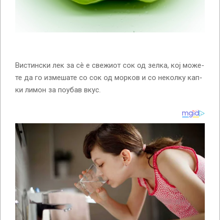
Вис­тин­ски­ лек за сè е све­жи­от сок од зел­ка, кој мо­же­
те да го из­ме­ша­те со сок од мор­ков и со не­кол­ку кап­
ки ли­мон за по­у­бав вкус.