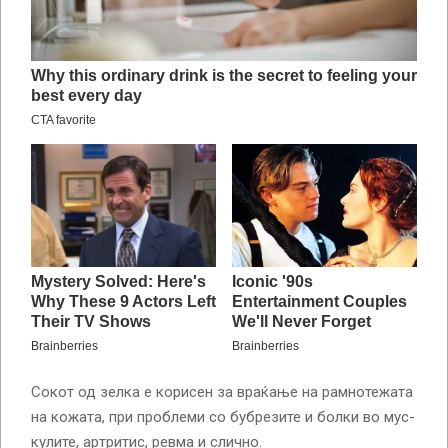
Со­кот од зел­ка е ко­ри­сен за вра­ќа­ње на рам­но­те­жа­та
на ко­жа­та, при проб­ле­ми со буб­ре­зи­те и бол­ки во мус­
ку­ли­те, ар­три­тис, рев­ма и слич­но.