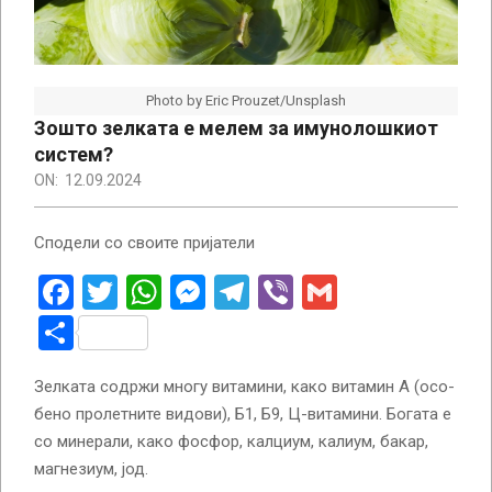
Photo by Eric Prouzet/Unsplash
Зошто зелката е мелем за имунолошкиот
систем?
ON:
12.09.2024
Сподели со своите пријатели
Facebook
Twitter
WhatsApp
Messenger
Telegram
Viber
Gmail
Share
Зел­ка­та со­др­жи мно­гу ви­та­ми­ни, ка­ко ви­та­мин А (осо­
бе­но про­лет­ни­те ви­до­ви), Б1, Б9, Ц-ви­та­ми­ни. Бо­га­та е
со ми­не­ра­ли, ка­ко фос­фор, кал­ци­ум, ка­ли­ум, ба­кар,
маг­не­зи­ум, јод.