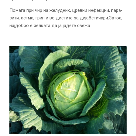
По­ма­га при чир на же­луд­ник, црев­ни ин­фек­ции, па­ра­
зи­ти, ас­тма, грип и во ди­е­ти­те за ди­ја­бе­ти­ча­ри.За­тоа,
нај­доб­ро е зел­ка­та да ја ја­де­те све­жа.