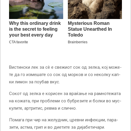
Вис­тин­ски­ лек за сè е све­жи­от сок од зел­ка, кој мо­же­
те да го из­ме­ша­те со сок од мор­ков и со не­кол­ку кап­
ки ли­мон за по­у­бав вкус.
Со­кот од зел­ка е ко­ри­сен за вра­ќа­ње на рам­но­те­жа­та
на ко­жа­та, при проб­ле­ми со буб­ре­зи­те и бол­ки во мус­
ку­ли­те, ар­три­тис, рев­ма и слич­но.
По­ма­га при чир на же­луд­ник, црев­ни ин­фек­ции, па­ра­
зи­ти, ас­тма, грип и во ди­е­ти­те за ди­ја­бе­ти­ча­ри.