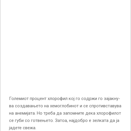
Го­ле­ми­от про­цент хло­ро­фил кој го со­др­жи го за­јак­ну­
ва соз­да­ва­ње­то на хе­мог­ло­би­нот и се спро­тив­ста­ву­ва
на ане­ми­ја­та. Но тре­ба да за­пом­ни­те де­ка хло­ро­фи­лот
се гу­би со гот­ве­ње­то. За­тоа, нај­доб­ро е зел­ка­та да ја
ја­де­те све­жа.