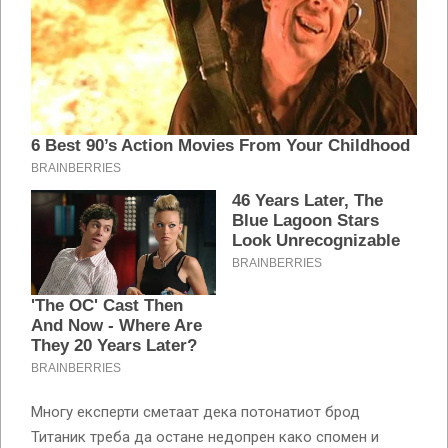
Многу експерти сметаат дека потонатиот брод
Титаник треба да остане недопрен како спомен и