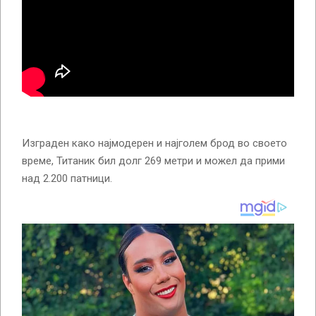
Изграден како најмодерен и најголем брод во своето
време, Титаник бил долг 269 метри и можел да прими
над 2.200 патници.