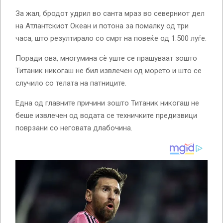
За жал, бродот удрил во санта мраз во северниот дел
на Атлантскиот Океан и потона за помалку од три
часа, што резултирало со смрт на повеќе од 1.500 луѓе.
Поради ова, многумина сè уште се прашуваат зошто
Титаник никогаш не бил извлечен од морето и што се
случило со телата на патниците.
Една од главните причини зошто Титаник никогаш не
беше извлечен од водата се техничките предизвици
поврзани со неговата длабочина.