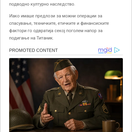
подводно културно наследство.
Иако имаше предлози за можни операции за
спасување, техничките, етичките и финансиските
фактори го одвратија секој поголем напор за
подигање на Титаник.