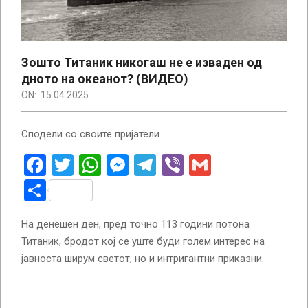
Зошто Титаник никогаш не е изваден од
дното на океанот? (ВИДЕО)
ON:
15.04.2025
Сподели со своите пријатели
Facebook
Twitter
WhatsApp
Messenger
Telegram
Viber
Gmail
Share
На денешен ден, пред точно 113 години потона
Титаник, бродот кој се уште буди голем интерес на
јавноста ширум светот, но и интригантни приказни.