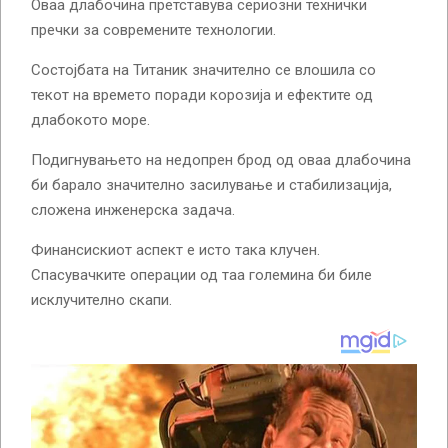
Оваа длабочина претставува сериозни технички
пречки за современите технологии.
Состојбата на Титаник значително се влошила со
текот на времето поради корозија и ефектите од
длабокото море.
Подигнувањето на недопрен брод од оваа длабочина
би барало значително засилување и стабилизација,
сложена инженерска задача.
Финансискиот аспект е исто така клучен.
Спасувачките операции од таа големина би биле
исклучително скапи.