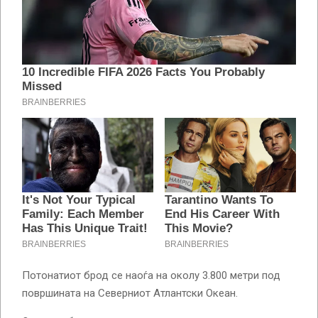
Потонатиот брод се наоѓа на околу 3.800 метри под
површината на Северниот Атлантски Океан.