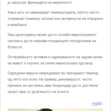
ја загрозат функцијата на имунитетот.
Како што се намалуваат температурите, луѓето често
стануваат помалку склони кон активности на отворено
и вежбање.
Ова однесување може да го ослаби имунолошкиот
систем и да ги направи поединците поподложни на
болести.
Останувањето активни и одржувањето на здрав начин
на живот е клучно за силен имунолошки одговор.
Одредени вируси напредуваат во преодниот период
од лето кон есен. На пример, риновирусот, честа
причина за настинка, има тенденција да го достигне
својот врв со доаѓањето на есента.