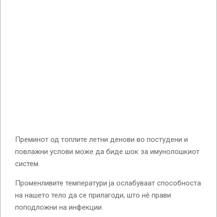
Преминот од топлите летни денови во постудени и
повлажни услови може да биде шок за имунолошкиот
систем.
Променливите температури ја ослабуваат способноста
на нашето тело да се прилагоди, што нè прави
поподложни на инфекции.