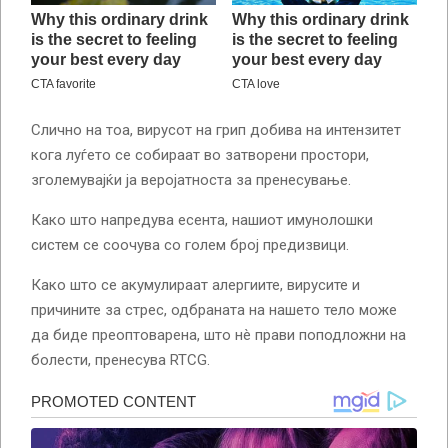
Слично на тоа, вирусот на грип добива на интензитет
кога луѓето се собираат во затворени простори,
зголемувајќи ја веројатноста за пренесување.
Како што напредува есента, нашиот имунолошки
систем се соочува со голем број предизвици.
Како што се акумулираат алергиите, вирусите и
причините за стрес, одбраната на нашето тело може
да биде преоптоварена, што нè прави поподложни на
болести, пренесува RTCG.