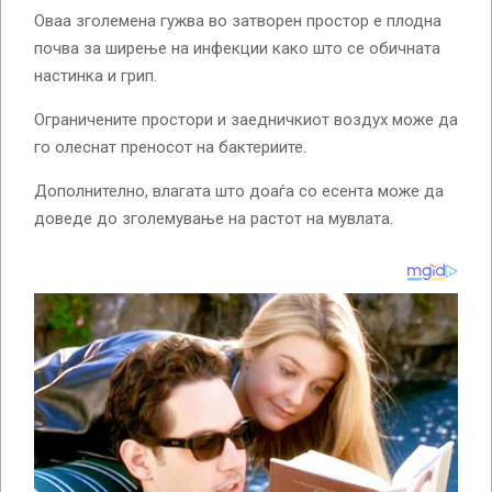
Оваа зголемена гужва во затворен простор е плодна
почва за ширење на инфекции како што се обичната
настинка и грип.
Ограничените простори и заедничкиот воздух може да
го олеснат преносот на бактериите.
Дополнително, влагата што доаѓа со есента може да
доведе до зголемување на растот на мувлата.