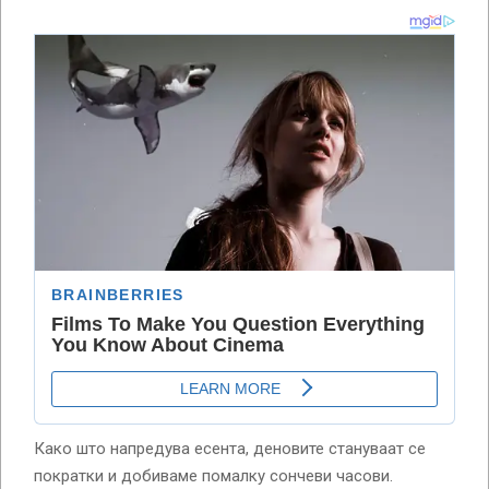
Како што напредува есента, деновите стануваат се
пократки и добиваме помалку сончеви часови.