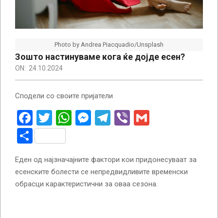
Photo by Andrea Piacquadio/Unsplash
Зошто настинуваме кога ќе дојде есен?
ON:
24.10.2024
Сподели со своите пријатели
Facebook
Twitter
WhatsApp
Messenger
Telegram
Viber
Gmail
Share
Еден од најзначајните фактори кои придонесуваат за
есенските болести се непредвидливите временски
обрасци карактеристични за оваа сезона.