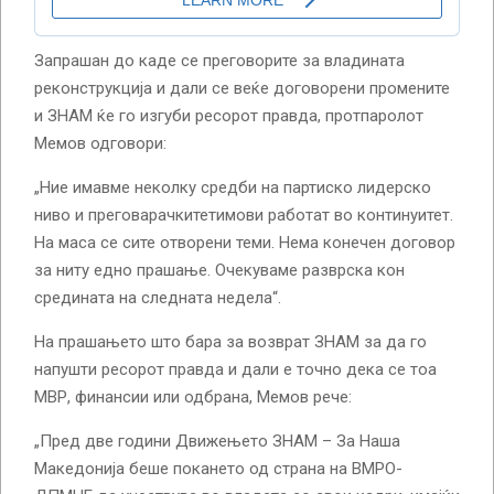
Запрашан до каде се преговорите за владината
реконструкција и дали се веќе договорени промените
и ЗНАМ ќе го изгуби ресорот правда, протпаролот
Мемов одговори:
„Ние имавме неколку средби на партиско лидерско
ниво и преговарачкитетимови работат во континуитет.
На маса се сите отворени теми. Нема конечен договор
за ниту едно прашање. Очекуваме разврска кон
средината на следната недела“.
На прашањето што бара за возврат ЗНАМ за да го
напушти ресорот правда и дали е точно дека се тоа
МВР, финансии или одбрана, Мемов рече:
„Пред две години Движењето ЗНАМ – За Наша
Македонија беше покането од страна на ВМРО-