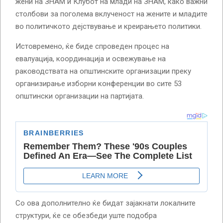
жени на ЗНАМ и Клубот на млади на ЗНАМ, како важни
столбови за поголема вклученост на жените и младите
во политичкото дејствување и креирањето политики.
Истовремено, ќе биде спроведен процес на
евалуација, координација и освежување на
раководствата на општинските организации преку
организирање изборни конференции во сите 53
општински организации на партијата.
Со ова дополнително ќе бидат зајакнати локалните
структури, ќе се обезбеди уште подобра