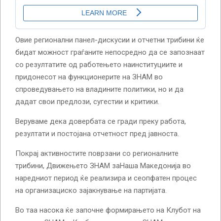
Овие регионални панел-дискусии и отчетни трибини ќе
бидат можност граѓаните непосредно да се запознаат
со резултатите од работењето наинституциите и
придонесот на функционерите на ЗНАМ во
спроведувањето на владините политики, но и да
дадат свои предлози, сугестии и критики.
Веруваме дека довербата се гради преку работа,
резултати и постојана отчетност пред јавноста.
Покрај активностите поврзани со регионалните
трибини, Движењето ЗНАМ заНаша Македонија во
наредниот период ќе реализира и сеопфатен процес
на организациско зајакнување на партијата.
Во таа насока ќе започне формирањето на Клубот на