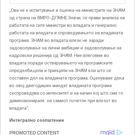
„Ова не е испитување и оценка на министрите на ЗНАМ
од страна на ВМРО-ДПМНЕ.Значи, се прави анализа на
работата на сите министри во владата и генерално
работата на владата и спроведувањето на владината
програма. ЗНАМ во владата влезе не заради
задоволување на лични амбиции и задоволување на
кадровски решенија од ЗНАМ. Ние влеговме во
владата поради остварувањето на програмските
определби,цели и принципи на ЗНАМ кои што се
составен дел на владината програма. Оценуваме дека
во овој двегодишен мандат владината програма
сеспроведува со интензитет и на начин кој што сме го
димензионирале на самиот почеток при влезот во
владата“.
Интегрално соопштение