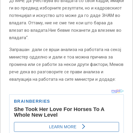
ДПМНЕ да учествува во владата со свои кадри, имајќи
ги во предвид изборните резултати, но и кадровскиот
потенцијал и искуство што може да го даде ЗНАМ во
владата. Оттаму, ние не сме тие кои што бараа да
влезат во владата.Ние бевме поканети да влеземе во
владата“.
Запрашан дали се врши анализа на работата на секој
министер одделно и дали е тоа можна причина за
промена или се работи за некои други фактори, Мемов
рече дека во разговорите се прави анализа и
евалуација на работата на сите министри и додаде: