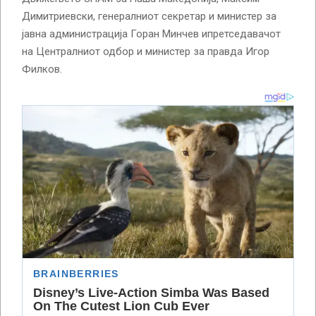
Димитриевски, генералниот секретар и министер за
јавна администрација Горан Минчев ипретседавачот
на Централниот одбор и министер за правда Игор
Филков.