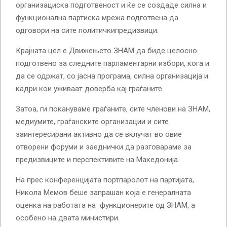
организациска подготвеност и ќе се создаде силна и
функционална партиска мрежа подготвена да
одговори на сите политичкипредизвици.
Крајната цел е Движењето ЗНАМ да биде целосно
подготвено за следните парламентарни избори, кога и
да се одржат, со јасна програма, силна организација и
кадри кои уживаат доверба кај граѓаните.
Затоа, ги покануваме граѓаните, сите членови на ЗНАМ,
медиумите, граѓанските организации и сите
заинтересирани активно да се вклучат во овие
отворени форуми и заеднички да разговараме за
предизвиците и перспективите на Македонија.
На прес конференцијата портпаролот на партијата,
Никола Мемов беше запрашан која е генералната
оценка на работата на функционерите од ЗНАМ, а
особено на двата министири.