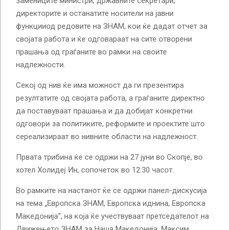
замениците министри, државните секретари,
директорите и останатите носители на јавни
функцииод редовите на ЗНАМ, кои ќе дадат отчет за
својата работа и ќе одговараат на сите отворени
прашања од граѓаните во рамки на своите
надлежности.
Секој од нив ќе има можност да ги презентира
резултатите од својата работа, а граѓаните директно
да поставуваат прашања и да добијат конкретни
одговори за политиките, реформите и проектите што
сереализираат во нивните области на надлежност.
Првата трибина ќе се одржи на 27 јуни во Скопје, во
хотел Холидеј Ин, сопочеток во 12:30 часот.
Во рамките на настанот ќе се одржи панел-дискусија
на тема „Европска ЗНАМ, Европска иднина, Европска
Македонија“, на која ќе учествуваат претседателот на
Движењето ЗНАМ за Наша Македонија, Максим