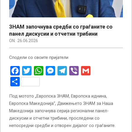
ЗНАМ започнува средби со граѓаните со
панел дискусии и отчетни трибини
ON:
26.06.2026
Сподели со своите пријатели
Facebook
Twitter
WhatsApp
Messenger
Telegram
Viber
Gmail
Share
Под мотото „Европска ЗНАМ, Европска иднина,
Европска Македонија“, Движењето ЗНАМ за Наша
Македонија започнува серија регионални панел-
дискусии и отчетни трибини, проследени со
непосредни средби и отворен дијалог со граѓаните.