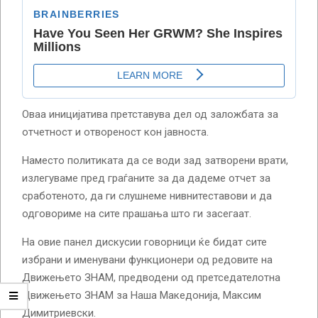
Оваа иницијатива претставува дел од заложбата за
отчетност и отвореност кон јавноста.
Наместо политиката да се води зад затворени врати,
излегуваме пред граѓаните за да дадеме отчет за
сработеното, да ги слушнеме нивнитеставови и да
одговориме на сите прашања што ги засегаат.
На овие панел дискусии говорници ќе бидат сите
избрани и именувани функционери од редовите на
Движењето ЗНАМ, предводени од претседателотна
Движењето ЗНАМ за Наша Македонија, Максим
Димитриевски.