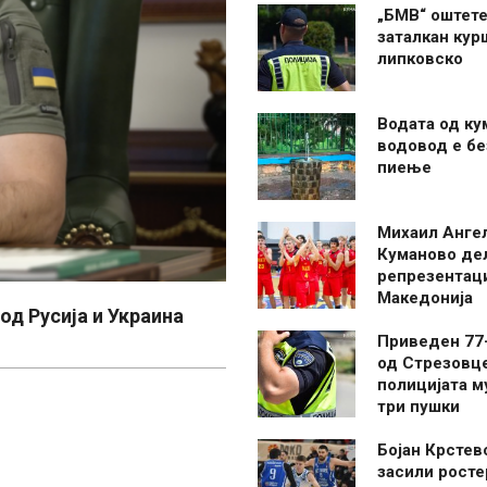
„БМВ“ оштете
заталкан кур
липковско
Водата од ку
водовод е бе
пиење
Михаил Анге
Куманово де
репрезентаци
Македонија
од Русија и Украина
Приведен 77
од Стрезовце
полицијата м
три пушки
Бојан Крстев
засили росте