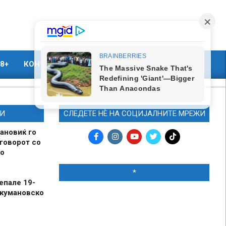
8+
КОНТАКТ
МАРКЕТИНГ
И
СЛЕДЕТЕ НЀ НА СОЦИЈАЛНИТЕ МРЕЖИ
ановиќ го
говорот со
о
*
епале 19-
 кумановско