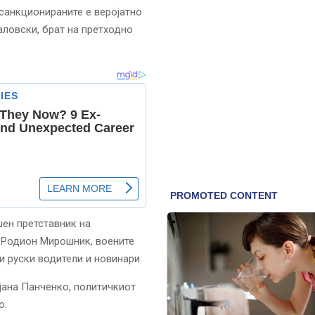
 санкционираните е веројатно
аловски, брат на претходно
шен претставник на
 Родион Мирошник, воените
и руски водители и новинари.
јана Панченко, политичкиот
о.