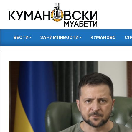
Skip
to
content
КУМАНОВСКИ
ВЕСТИ
ЗАНИМЛИВОСТИ
КУМАНОВО
СП
МУАБЕТИ
Primary
Navigation
Menu