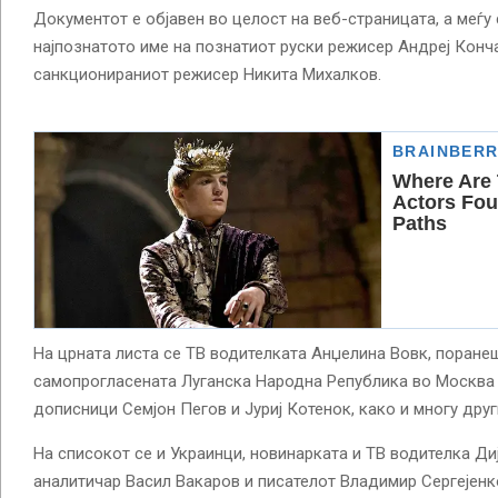
Документот е објавен во целост на веб-страницата, а меѓу
најпознатото име на познатиот руски режисер Андреј Конч
санкционираниот режисер Никита Михалков.
На црната листа се ТВ водителката Анџелина Вовк, поране
самопрогласената Луганска Народна Република во Москва
дописници Семјон Пегов и Јуриј Котенок, како и многу друг
На списокот се и Украинци, новинарката и ТВ водителка Ди
аналитичар Васил Вакаров и писателот Владимир Сергејенк