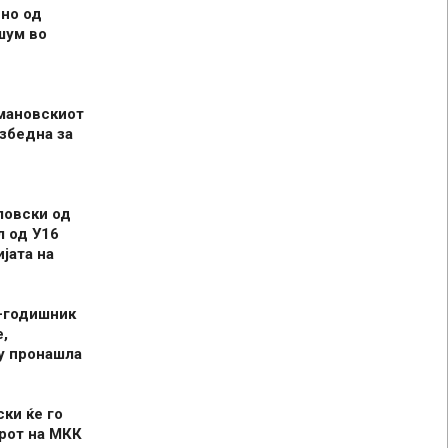
но од
шум во
мановскиот
збедна за
ловски од
л од У16
јата на
-годишник
,
у пронашла
ски ќе го
рот на МКК