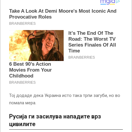
Тој додаде дека Украина исто така трпи загуби, но во
помала мера.
Русија ги засилува нападите врз
цивилите