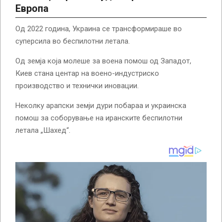
Европа
Од 2022 година, Украина се трансформираше во
суперсила во беспилотни летала.
Од земја која молеше за воена помош од Западот,
Киев стана центар на воено-индустриско
производство и технички иновации.
Неколку арапски земји дури побараа и украинска
помош за соборување на иранските беспилотни
летала „Шахед“.