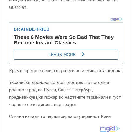
иницијативата“, истакна тој во големо интервју за The
Guardian.
Кремљ претрпе серија неуспеси во изминатата недела.
Украински дронови со долг дострел го погодија
родниот град на Путин, Санкт Петербург,
предизвикувајќи пожар во нафтените терминали и густ
чад што се издигаше над градот.
Слични напади го парализираа окупираниот Крим.