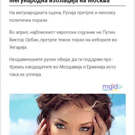
Меѓународна изолација на Москва
На меѓународната сцена, Русија претрпе и неколку
политички порази.
Во април, најблискиот европски сојузник на Путин,
Виктор Орбан, претрпе тежок пораз на изборите во
Унгарија.
Неодамнешните руски обиди да ги поддржи про-
Кремљ кандидатите во Молдавија и Ерменија исто
така не успеаја.