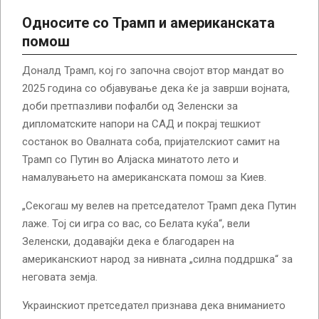
Односите со Трамп и американската
помош
Доналд Трамп, кој го започна својот втор мандат во
2025 година со објавување дека ќе ја заврши војната,
доби претпазливи пофалби од Зеленски за
дипломатските напори на САД и покрај тешкиот
состанок во Овалната соба, пријателскиот самит на
Трамп со Путин во Алјаска минатото лето и
намалувањето на американската помош за Киев.
„Секогаш му велев на претседателот Трамп дека Путин
лаже. Тој си игра со вас, со Белата куќа“, вели
Зеленски, додавајќи дека е благодарен на
американскиот народ за нивната „силна поддршка“ за
неговата земја.
Украинскиот претседател признава дека вниманието