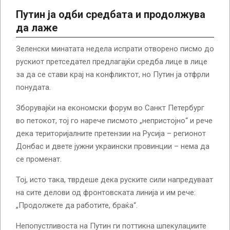
Путин ја одби средбата и продолжува
да лаже
Зеленски минатата недела испрати отворено писмо до
рускиот претседател предлагајќи средба лице в лице
за да се стави крај на конфликтот, но Путин ја отфрли
понудата.
Зборувајќи на економски форум во Санкт Петербург
во петокот, тој го нарече писмото „непристојно“ и рече
дека територијалните претензии на Русија – регионот
Донбас и двете јужни украински провинции – нема да
се променат.
Тој, исто така, тврдеше дека руските сили напредуваат
на сите делови од фронтовската линија и им рече:
„Продолжете да работите, браќа“.
Непопустливоста на Путин ги поттикна шпекулациите