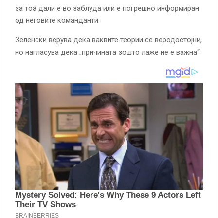
за тоа дали е во заблуда или е погрешно информиран
од неговите команданти.
Зеленски верува дека ваквите теории се веродостојни,
но нагласува дека „причината зошто лаже не е важна“.