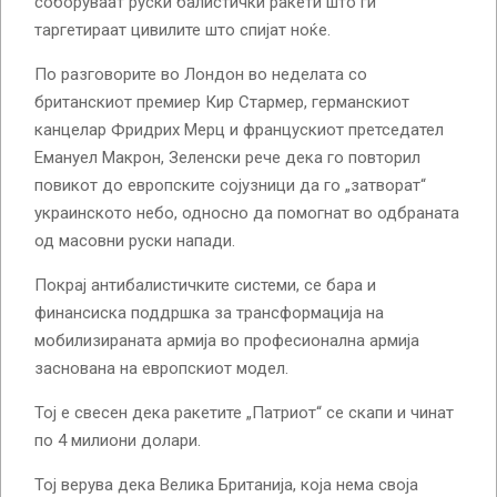
соборуваат руски балистички ракети што ги
таргетираат цивилите што спијат ноќе.
По разговорите во Лондон во неделата со
британскиот премиер Кир Стармер, германскиот
канцелар Фридрих Мерц и францускиот претседател
Емануел Макрон, Зеленски рече дека го повторил
повикот до европските сојузници да го „затворат“
украинското небо, односно да помогнат во одбраната
од масовни руски напади.
Покрај антибалистичките системи, се бара и
финансиска поддршка за трансформација на
мобилизираната армија во професионална армија
заснована на европскиот модел.
Тој е свесен дека ракетите „Патриот“ се скапи и чинат
по 4 милиони долари.
Тој верува дека Велика Британија, која нема своја