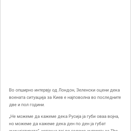
Во опширно интервју од Лондон, Зеленски оцени дека
воената ситуација за Киев е најповолна во последните
две и пол години.
„Не можеме да кажеме дека Русија ја губи оваа војна,
но можеме да кажеме дека ден по ден ја губат