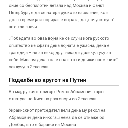
оние со беспилотни летала над Москва и Санкт
Петербург, е да се натера руското население, кое
долго време ја игнорираше војната, да „почувствува“
што таа значи.
„Победата во оваа војна ќе се случи кога руското
општество ќе сфати дека војната е ужасна, дека е
трагедија – не за некој друг некаде далеку, туку за
себе. Мислам дека тоа е она што ги движи промените“,
заклучува Зеленски.
Поделби во кругот на Путин
Во мај, рускиот олигарх Роман Абрамович тајно
отпатува во Киев на разговори со Зеленски.
Украинскиот претседател вели дека му рекол на
Абрамович дека никогаш нема да се откаже од
Донбас, што е барање на Москва.