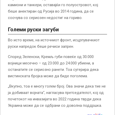
камиони и танкери, оставајќи го полуостровот, кој
беше анектиран од Русија во 2014 година, да се
соочува со сериозен недостиг на гориво.
Големи руски загуби
Во исто време, на источниот фронт, исцрпувачкиот
руски напредок беше речиси запрен.
Според Зеленски, Кремљ губи повеќе од 30.000
војници месечно – од 23.000 до 24.000 убиени, а
останатите се сериозно ранети. Тоа сугерира дека
вистинската бројка може да биде поголема.
„Вкупно, тоа е многу голем број. Ова значи дека тие не
ја добиваат војната“, нагласува претседателот, кој од
почетокот на инвазијата во 2022 година тврди дека
Украина може да се одбрани со доволна поддршка.