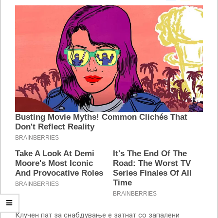
Клучен пат за снабдување е затнат со запалени