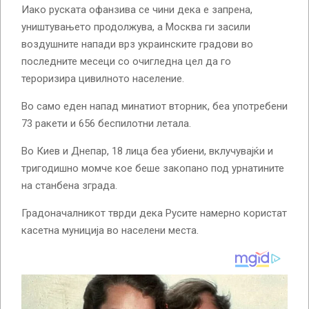
Иако руската офанзива се чини дека е запрена,
уништувањето продолжува, а Москва ги засили
воздушните напади врз украинските градови во
последните месеци со очигледна цел да го
тероризира цивилното население.
Во само еден напад минатиот вторник, беа употребени
73 ракети и 656 беспилотни летала.
Во Киев и Днепар, 18 лица беа убиени, вклучувајќи и
тригодишно момче кое беше закопано под урнатините
на станбена зграда.
Градоначалникот тврди дека Русите намерно користат
касетна муниција во населени места.