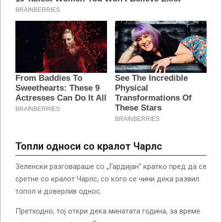
Топли односи со кралот Чарлс
Зеленски разговараше со „Гардијан“ кратко пред да се
сретне со кралот Чарлс, со кого се чини дека развил
топол и доверлив однос.
Претходно, тој откри дека минатата година, за време