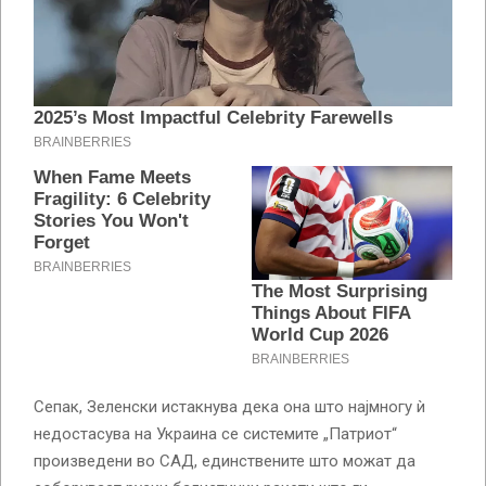
Сепак, Зеленски истакнува дека она што најмногу ѝ
недостасува на Украина се системите „Патриот“
произведени во САД, единствените што можат да