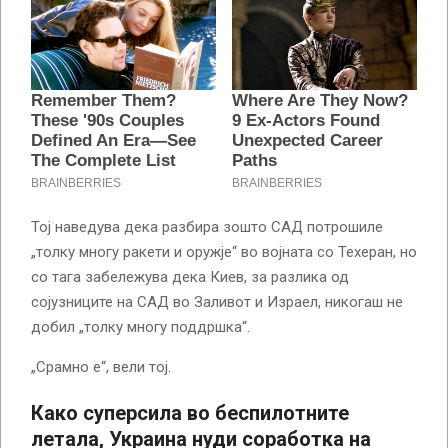
Тој наведува дека разбира зошто САД потрошиле
„толку многу ракети и оружје“ во војната со Техеран, но
со тага забележува дека Киев, за разлика од
сојузниците на САД во Заливот и Израел, никогаш не
добил „толку многу поддршка“.
„Срамно е“, вели тој.
Како суперсила во беспилотните
летала, Украина нуди соработка на