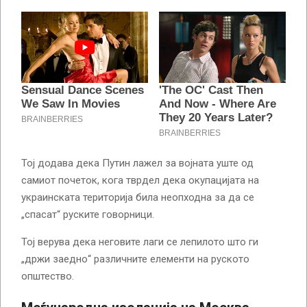
Тој додава дека Путин лажел за војната уште од
самиот почеток, кога тврдел дека окупацијата на
украинската територија била неопходна за да се
„спасат“ руските говорници.
Тој верува дека неговите лаги се лепилото што ги
„држи заедно“ различните елементи на руското
општество.