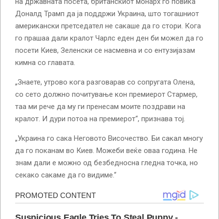
на државната посета, британскиот монарх го повика
Доналд Трамп да ја поддржи Украина, што тогашниот
американски претседател не сакаше да го стори. Кога
го прашаа дали кралот Чарлс еден ден би можел да го
посети Киев, Зеленски се насмевна и со ентузијазам
кимна со главата.
„Знаете, утрово кога разговарав со сопругата Олена,
со сето должно почитување кон премиерот Стармер,
таа ми рече да му ги пренесам моите поздрави на
кралот. И дури потоа на премиерот“, признава тој.
„Украина го сака Неговото Височество. Би сакал многу
да го поканам во Киев. Можеби веќе оваа година. Не
знам дали е можно од безбедносна гледна точка, но
секако сакаме да го видиме.“