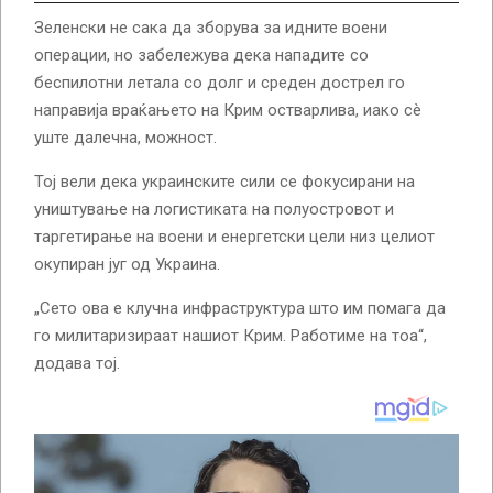
Зеленски не сака да зборува за идните воени
операции, но забележува дека нападите со
беспилотни летала со долг и среден дострел го
направија враќањето на Крим остварлива, иако сè
уште далечна, можност.
Тој вели дека украинските сили се фокусирани на
уништување на логистиката на полуостровот и
таргетирање на воени и енергетски цели низ целиот
окупиран југ од Украина.
„Сето ова е клучна инфраструктура што им помага да
го милитаризираат нашиот Крим. Работиме на тоа“,
додава тој.