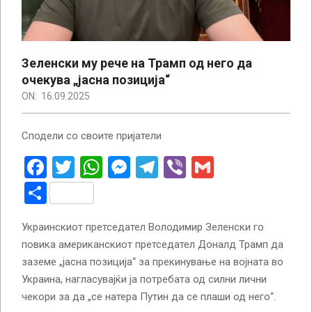
Зеленски му рече на Трамп од него да
очекува „јасна позиција“
ON:
16.09.2025
Сподели со своите пријатели
Facebook
Twitter
WhatsApp
Messenger
Telegram
Viber
Gmail
Share
Украинскиот претседател Володимир Зеленски го
повика американскиот претседател Доналд Трамп да
заземе „јасна позиција“ за прекинување на војната во
Украина, нагласувајќи ја потребата од силни лични
чекори за да „се натера Путин да се плаши од него“.