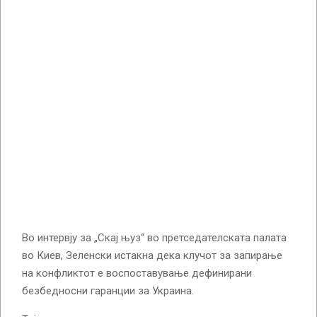
Во интервју за „Скај њуз“ во претседателската палата
во Киев, Зеленски истакна дека клучот за запирање
на конфликтот е воспоставување дефинирани
безбедносни гаранции за Украина.