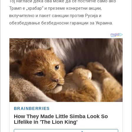
Тој нагласи дека ова може да се постигне само ако
Трамп е „храбар“ и преземе конкретни акции,
вклучително и пакет санкции против Русија и
обезбедување безбедносни гаранции за Украина.