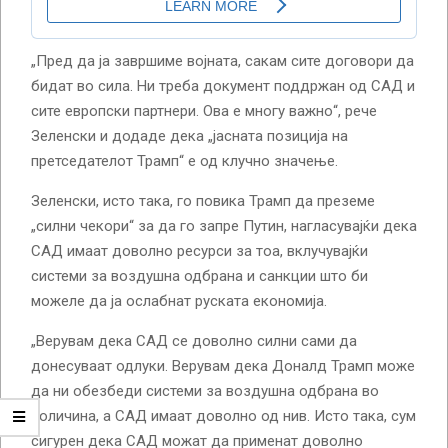
„Пред да ја завршиме војната, сакам сите договори да
бидат во сила. Ни треба документ поддржан од САД и
сите европски партнери. Ова е многу важно“, рече
Зеленски и додаде дека „јасната позиција на
претседателот Трамп“ е од клучно значење.
Зеленски, исто така, го повика Трамп да преземе
„силни чекори“ за да го запре Путин, нагласувајќи дека
САД имаат доволно ресурси за тоа, вклучувајќи
системи за воздушна одбрана и санкции што би
можеле да ја ослабнат руската економија.
„Верувам дека САД се доволно силни сами да
донесуваат одлуки. Верувам дека Доналд Трамп може
да ни обезбеди системи за воздушна одбрана во
количина, а САД имаат доволно од нив. Исто така, сум
сигурен дека САД можат да применат доволно