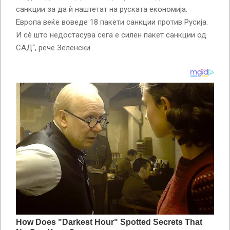
санкции за да ѝ наштетат на руската економија.
Европа веќе воведе 18 пакети санкции против Русија.
И сè што недостасува сега е силен пакет санкции од
САД“, рече Зеленски.