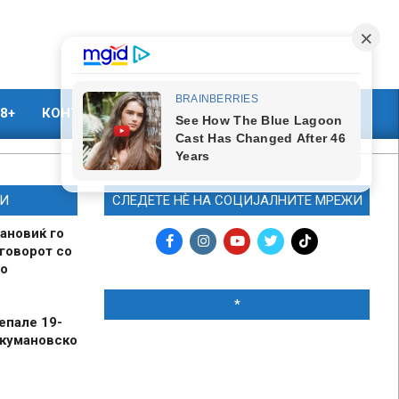
8+
КОНТАКТ
МАРКЕТИНГ
И
СЛЕДЕТЕ НЀ НА СОЦИЈАЛНИТЕ МРЕЖИ
ановиќ го
говорот со
о
*
епале 19-
 кумановско