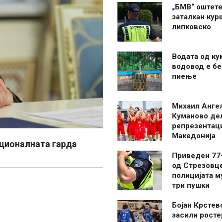
„БМВ“ оштете
заталкан кур
липковско
Водата од ку
водовод е бе
пиење
Михаил Анге
Куманово де
репрезентаци
Македонија
ционалната гарда
Приведен 77
од Стрезовце
полицијата м
три пушки
Бојан Крстев
засили росте