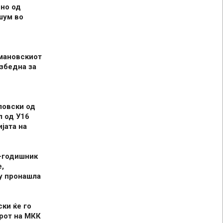
но од
шум во
мановскиот
збедна за
ловски од
л од У16
јата на
-годишник
,
у пронашла
ски ќе го
рот на МКК