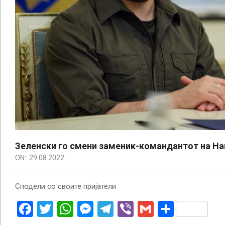
Зеленски го смени заменик-командантот на На
ON:
29.08.2022
Сподели со своите пријатели
Facebook
Twitter
WhatsApp
Messenger
Telegram
Viber
Gmail
Share