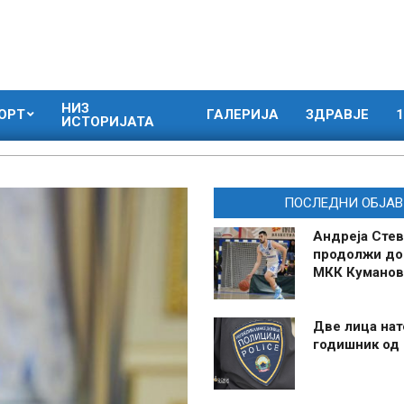
НИЗ
ОРТ
ГАЛЕРИЈА
ЗДРАВЈЕ
1
ИСТОРИЈАТА
ПОСЛЕДНИ ОБЈАВ
Андреја Стев
продолжи до
МКК Куманов
Две лица нат
годишник од