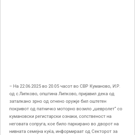
– На 22.06.2025 во 20.05 часот во СВР Куманово, И.Р.
од с.Липково, општина Липково, пријавил дека од
заталкано зрно од огнено оружје бил оштетен
покривот од патничко моторно возило „шевролет“ со
кумановски регистарски ознаки, сопственост на
неговата сопруга, кое било паркирано во дворот на
нивната семејна куќа, информираат од Секторот за