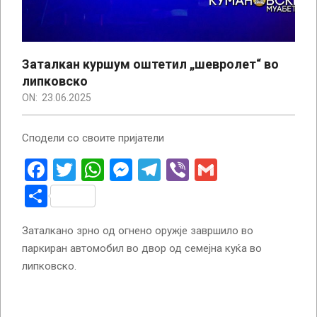
Заталкан куршум оштетил „шевролет“ во
липковско
ON:
23.06.2025
Сподели со своите пријатели
Facebook
Twitter
WhatsApp
Messenger
Telegram
Viber
Gmail
Share
Заталкано зрно од огнено оружје завршило во
паркиран автомобил во двор од семејна куќа во
липковско.