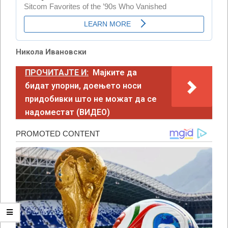
Никола Ивановски
ПРОЧИТАЈТЕ И:
Мајките да
бидат упорни, доењето носи
придобивки што не можат да се
надоместат (ВИДЕО)