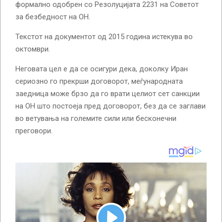
формално одобрен со Резолуцијата 2231 на Советот
за безбедност на ОН.
Текстот на документот од 2015 година истекува во
октомври.
Неговата цел е да се осигури дека, доколку Иран
сериозно го прекрши договорот, меѓународната
заедница може брзо да го врати целиот сет санкции
на ОН што постоеја пред договорот, без да се заглави
во ветувања на големите сили или бесконечни
преговори.