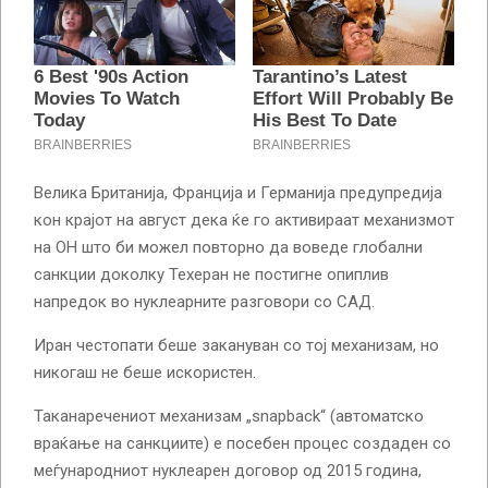
Велика Британија, Франција и Германија предупредија
кон крајот на август дека ќе го активираат механизмот
на ОН што би можел повторно да воведе глобални
санкции доколку Техеран не постигне опиплив
напредок во нуклеарните разговори со САД.
Иран честопати беше закануван со тој механизам, но
никогаш не беше искористен.
Таканаречениот механизам „snapback“ (автоматско
враќање на санкциите) е посебен процес создаден со
меѓународниот нуклеарен договор од 2015 година,