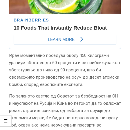
Иран моментално поседува околу 450 килограми
ураниум збогатен до 60 проценти и се приближува кон
збогатување до ниво од 90 проценти, што би
овозможило производство на осум до десет атомски
бомби, според европските експерти.
По зеленото светло од Советот за безбедност на ОН
и неуспехот на Русија и Кина во петокот да го одложат
рокот, строгите санкции, од ембарга за оружје до
економски мерки, ќе бидат повторно воведени преку
ноќ, освен ако нема неочекувани пресврти во