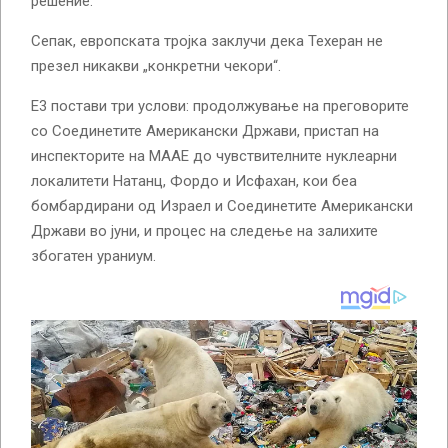
решение.
Сепак, европската тројка заклучи дека Техеран не
презел никакви „конкретни чекори“.
Е3 постави три услови: продолжување на преговорите
со Соединетите Американски Држави, пристап на
инспекторите на МААЕ до чувствителните нуклеарни
локалитети Натанц, Фордо и Исфахан, кои беа
бомбардирани од Израел и Соединетите Американски
Држави во јуни, и процес на следење на залихите
збогатен ураниум.