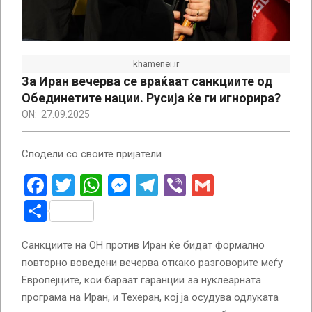
khamenei.ir
За Иран вечерва се враќаат санкциите од
Обединетите нации. Русија ќе ги игнорира?
ON:
27.09.2025
Сподели со своите пријатели
Facebook
Twitter
WhatsApp
Messenger
Telegram
Viber
Gmail
Share
Санкциите на ОН против Иран ќе бидат формално
повторно воведени вечерва откако разговорите меѓу
Европејците, кои бараат гаранции за нуклеарната
програма на Иран, и Техеран, кој ја осудува одлуката