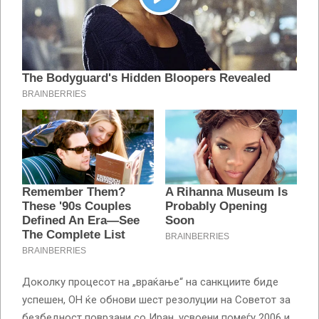
Доколку процесот на „враќање“ на санкциите биде
успешен, ОН ќе обнови шест резолуции на Советот за
безбедност поврзани со Иран, усвоени помеѓу 2006 и