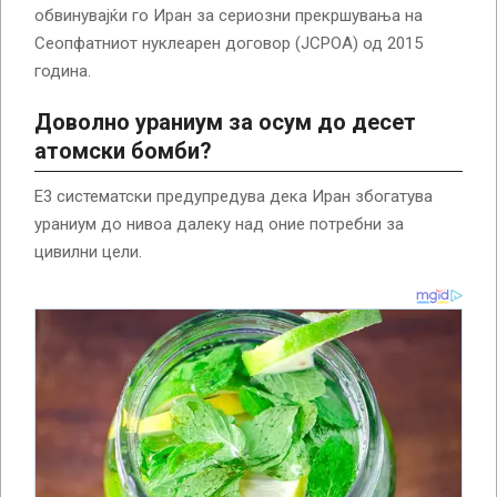
обвинувајќи го Иран за сериозни прекршувања на
Сеопфатниот нуклеарен договор (JCPOA) од 2015
година.
Доволно ураниум за осум до десет
атомски бомби?
Е3 систематски предупредува дека Иран збогатува
ураниум до нивоа далеку над оние потребни за
цивилни цели.