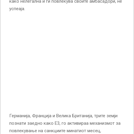
како нелегална и ги повлекува своите амбасадори, не
успеаја.
Германија, Франција и Велика Британија, трите земји
познати заедно како Е3, го активираа механизмот за
повлекување на санкциите минатиот месец,