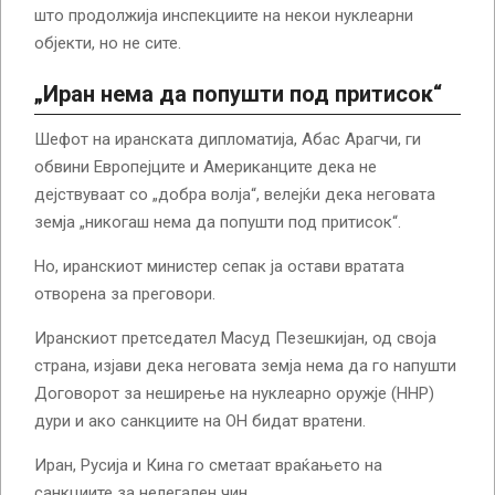
што продолжија инспекциите на некои нуклеарни
објекти, но не сите.
„Иран нема да попушти под притисок“
Шефот на иранската дипломатија, Абас Арагчи, ги
обвини Европејците и Американците дека не
дејствуваат со „добра волја“, велејќи дека неговата
земја „никогаш нема да попушти под притисок“.
Но, иранскиот министер сепак ја остави вратата
отворена за преговори.
Иранскиот претседател Масуд Пезешкијан, од своја
страна, изјави дека неговата земја нема да го напушти
Договорот за неширење на нуклеарно оружје (ННР)
дури и ако санкциите на ОН бидат вратени.
Иран, Русија и Кина го сметаат враќањето на
санкциите за нелегален чин.