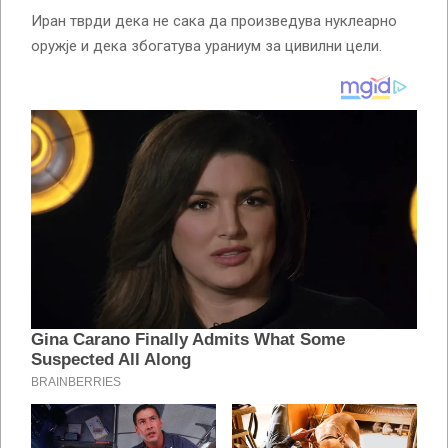
Иран тврди дека не сака да произведува нуклеарно
оружје и дека збогатува ураниум за цивилни цели.