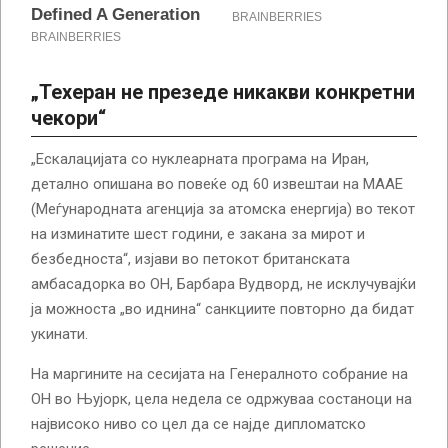
„Техеран не презеде никакви конкретни
чекори“
„Ескалацијата со нуклеарната програма на Иран,
детално опишана во повеќе од 60 извештаи на МААЕ
(Меѓународната агенција за атомска енергија) во текот
на изминатите шест години, е закана за мирот и
безбедноста“, изјави во петокот британската
амбасадорка во ОН, Барбара Вудворд, не исклучувајќи
ја можноста „во иднина“ санкциите повторно да бидат
укинати.
На маргините на сесијата на Генералното собрание на
ОН во Њујорк, цела недела се одржуваа состаноци на
највисоко ниво со цел да се најде дипломатско