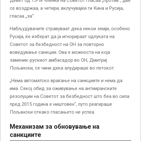
Девет од 15-те членки на Советот гласаа „против“, две
се воздржаа, а четири, вклучувајќи ги Кина и Русија,
гласаа „за“.
Набљудувачите стравуваат дека некои земји, особено
Русија, ќе изберат да ја игнорираат одлуката на
Советот за безбедност на ОН за повторно
воведување санкции. Ова е можноста на која
заменик-рускиот амбасадор во ОН, Дмитриј
Пољански, се чини дека алудираше во петокот.
„Нема автоматско враќање на санкциите и нема да
има. Секој обид за оживување на антииранските
резолуции на Советот за безбедност што беа во сила
пред 2015 година е ништовен“, луто реагираше
Пољански откако гласањето не успеа.
Механизам за обновување на
санкциите